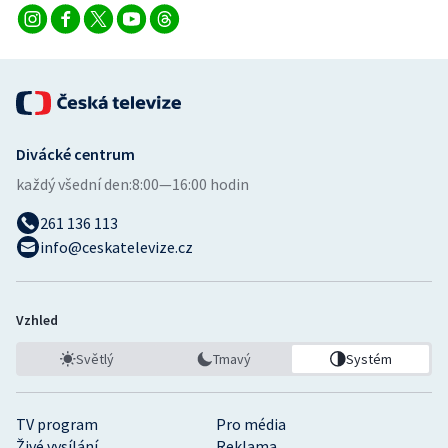
Divácké centrum
každý všední den:
8:00—16:00 hodin
261 136 113
info@ceskatelevize.cz
Vzhled
Světlý
Tmavý
Systém
TV program
Pro média
Živé vysílání
Reklama