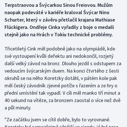
Terpstraovou a Švýcarkou Sinou Freiovou. Mužům
naopak podeváté v kariéře kraloval Švýcar Nino
Gymnastika
Schurter, který v závěru přetlačil krajana Mathiase
Flückigera. Ondřeje Cinka vyřadily z boje o medaili
Házená
stejně jako na Hrách v Tokiu technické problémy.
Jezdectví
Třicetiletý Cink měl podobně jako na olympiádě, kde
Judo
své vystoupení kvůli defektu ani nedokončil, rozjetý
další velký závod na bronz. Dlouho jezdil s odstupem za
Krasobruslení
vedoucím švýcarským duem. Na konci čtvrtého z šesti
okruhů se na něho Koretzky dotáhl, v pátém kole pak
Lezení
měl český závodník zjevné potíže s řazením a ze hry o
přední umístění tak vypadl. V cíli měl manko tří minut a
Lyže a snowboard
40 sekund na vítěze, za bronzem zaostal o více než dvě
a půl minuty.
Moderní pětiboj
"Ze začátku jsem se cítil dobře, bylo to vyrovnané.
Motorsport
Koretzky byl samozřejmě silnější ve sjezdu, já byl zase