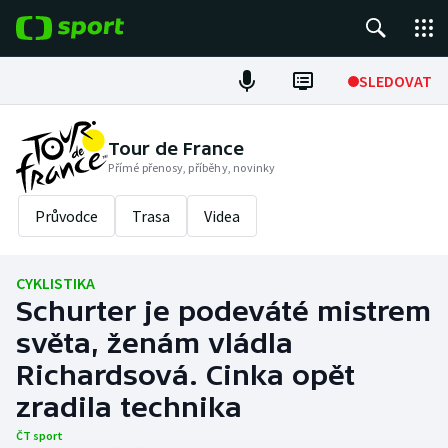
POPULÁRNÍ
SLEDOVAT
Fotbal
Tour de France
Přímé přenosy, příběhy, novinky
Hokej
Průvodce
Trasa
Videa
Tenis
Atletika
CYKLISTIKA
Schurter je podeváté mistrem
Cyklistika
světa, ženám vládla
DALŠÍ SPORTY
Richardsová. Cinka opět
zradila technika
Americký fotbal
NEPŘEHLÉDNĚTE
ČT sport