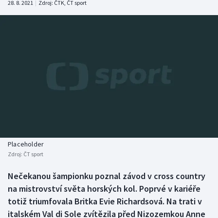
28. 8. 2021
|
Zdroj:
ČTK
,
ČT sport
Baseball a softbal
Soutěže
Basketbal
Historické návraty
Biatlon
Aplikace ČT sport
Boby a skeleton
AZ kvíz
Box
Curling
Placeholder
Dostihy
Zdroj:
ČT sport
Florbal
Nečekanou šampionku poznal závod v cross country
na mistrovství světa horských kol. Poprvé v kariéře
Futsal
totiž triumfovala Britka Evie Richardsová. Na trati v
italském Val di Sole zvítězila před Nizozemkou Anne
Golf