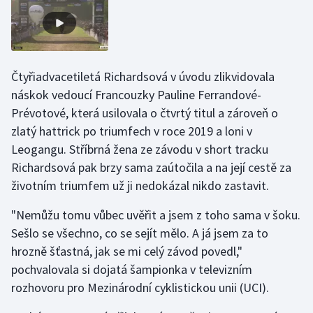
Čtyřiadvacetiletá Richardsová v úvodu zlikvidovala
náskok vedoucí Francouzky Pauline Ferrandové-
Prévotové, která usilovala o čtvrtý titul a zároveň o
zlatý hattrick po triumfech v roce 2019 a loni v
Leogangu. Stříbrná žena ze závodu v short tracku
Richardsová pak brzy sama zaútočila a na její cestě za
životním triumfem už ji nedokázal nikdo zastavit.
"Nemůžu tomu vůbec uvěřit a jsem z toho sama v šoku.
Sešlo se všechno, co se sejít mělo. A já jsem za to
hrozně šťastná, jak se mi celý závod povedl,"
pochvalovala si dojatá šampionka v televizním
rozhovoru pro Mezinárodní cyklistickou unii (UCI).