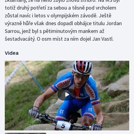
Stolní tenis
totiž druhý potřetí za sebou a těsně pod vrcholem
zůstal navíc i letos v olympijském závodě. Ještě
Triatlon
výrazně hůře však dnes dopadl obhájce titulu Jordan
Sarrou, jenž byl s pětiminutovým mankem až
Veslování
šestadvacátý. O osm míst za ním dojel Jan Vastl.
Vodní slalom
Videa
Volejbal
Ostatní