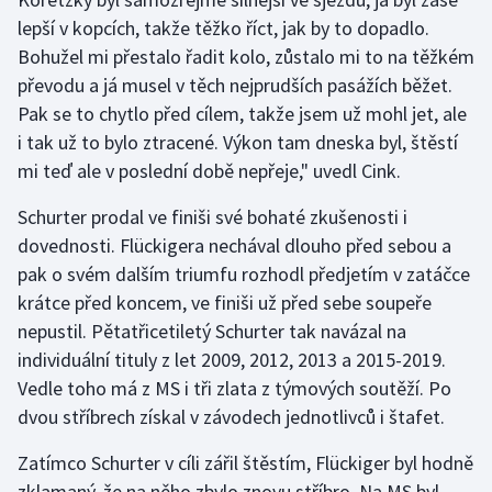
lepší v kopcích, takže těžko říct, jak by to dopadlo.
Olympijské hry
Bohužel mi přestalo řadit kolo, zůstalo mi to na těžkém
převodu a já musel v těch nejprudších pasážích běžet.
Parasport
Pak se to chytlo před cílem, takže jsem už mohl jet, ale
Plavání
i tak už to bylo ztracené. Výkon tam dneska byl, štěstí
mi teď ale v poslední době nepřeje," uvedl Cink.
Plážový volejbal
Schurter prodal ve finiši své bohaté zkušenosti i
dovednosti. Flückigera nechával dlouho před sebou a
Ragby
pak o svém dalším triumfu rozhodl předjetím v zatáčce
Rychlobruslení
krátce před koncem, ve finiši už před sebe soupeře
nepustil. Pětatřicetiletý Schurter tak navázal na
Rychlostní kanoistika
individuální tituly z let 2009, 2012, 2013 a 2015-2019.
Vedle toho má z MS i tři zlata z týmových soutěží. Po
Short track
dvou stříbrech získal v závodech jednotlivců i štafet.
Sportovní střelba
Zatímco Schurter v cíli zářil štěstím, Flückiger byl hodně
zklamaný, že na něho zbylo znovu stříbro. Na MS byl