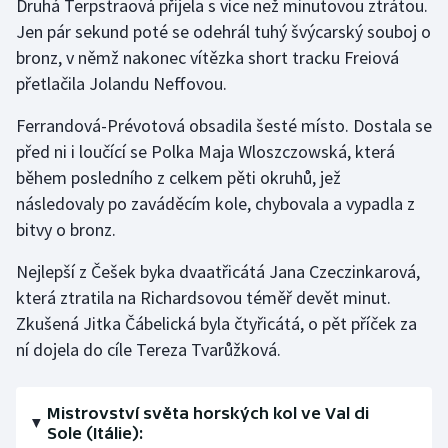
Druhá Terpstraová přijela s více než minutovou ztrátou.
Jen pár sekund poté se odehrál tuhý švýcarský souboj o
bronz, v němž nakonec vítězka short tracku Freiová
přetlačila Jolandu Neffovou.
Ferrandová-Prévotová obsadila šesté místo. Dostala se
před ni i loučící se Polka Maja Wloszczowská, která
během posledního z celkem pěti okruhů, jež
následovaly po zaváděcím kole, chybovala a vypadla z
bitvy o bronz.
Nejlepší z Češek byka dvaatřicátá Jana Czeczinkarová,
která ztratila na Richardsovou téměř devět minut.
Zkušená Jitka Čábelická byla čtyřicátá, o pět příček za
ní dojela do cíle Tereza Tvarůžková.
Mistrovství světa horských kol ve Val di
Sole (Itálie):