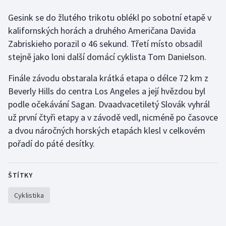
Gesink se do žlutého trikotu oblékl po sobotní etapě v
Gymnastika
kalifornských horách a druhého Američana Davida
Zabriskieho porazil o 46 sekund. Třetí místo obsadil
Házená
stejně jako loni další domácí cyklista Tom Danielson.
Jezdectví
Finále závodu obstarala krátká etapa o délce 72 km z
Beverly Hills do centra Los Angeles a její hvězdou byl
Judo
podle očekávání Sagan. Dvaadvacetiletý Slovák vyhrál
už první čtyři etapy a v závodě vedl, nicméně po časovce
Krasobruslení
a dvou náročných horských etapách klesl v celkovém
pořadí do páté desítky.
Lezení
Lyže a snowboard
ŠTÍTKY
Moderní pětiboj
Cyklistika
Motorsport