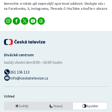
Stolní tenis
Nenechte si nikde ujít nejnovější sportovní události. Sledujte nás i
na Facebooku, X, Instagramu, Threads či YouTube a buďte v obraze.
Triatlon
Veslování
Vodní slalom
Volejbal
Divácké centrum
každý všední den:
8:00—16:00 hodin
Ostatní
261 136 113
info@ceskatelevize.cz
Vzhled
Světlý
Tmavý
Systém