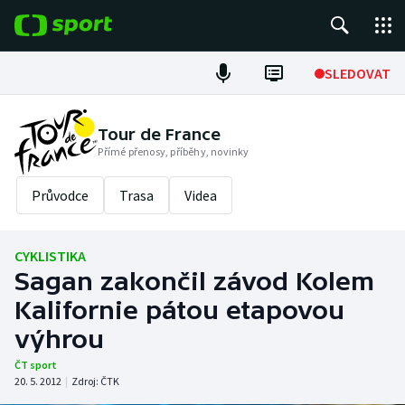
POPULÁRNÍ
SLEDOVAT
Fotbal
Tour de France
Přímé přenosy, příběhy, novinky
Hokej
Průvodce
Trasa
Videa
Tenis
Atletika
CYKLISTIKA
Sagan zakončil závod Kolem
Cyklistika
Kalifornie pátou etapovou
DALŠÍ SPORTY
výhrou
ČT sport
Americký fotbal
NEPŘEHLÉDNĚTE
20. 5. 2012
|
Zdroj:
ČTK