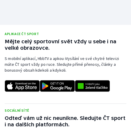
Olympijské hry
Parasport
APLIKACE ČT SPORT
Plavání
Mějte celý sportovní svět vždy u sebe i na
velké obrazovce.
Plážový volejbal
S mobilní aplikací, HbbTV a apkou iVysílání ve své chytré televizi
máte ČT sport vždy po ruce. Sledujte přímé přenosy, články a
Ragby
bonusový obsah kdekoli a kdykoli.
Rychlobruslení
Rychlostní kanoistika
Short track
SOCIÁLNÍ SÍTĚ
Odteď vám už nic neunikne. Sledujte ČT sport
Sportovní střelba
i na dalších platformách.