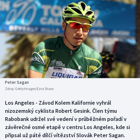
Baseball a softbal
Soutěže
Basketbal
Historické návraty
Biatlon
Aplikace ČT sport
Boby a skeleton
AZ kvíz
Box
Curling
Peter Sagan
Zdroj:
GettyImages/Ezra Shaw
Dostihy
Los Angeles - Závod Kolem Kalifornie vyhrál
Florbal
nizozemský cyklista Robert Gesink. Člen týmu
Rabobank udržel své vedení v průběžném pořadí v
Futsal
závěrečné osmé etapě v centru Los Angeles, kde si
připsal už páté dílčí vítězství Slovák Peter Sagan.
Golf