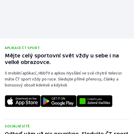
APLIKACE ČT SPORT
Mějte celý sportovní svět vždy u sebe i na
velké obrazovce.
S mobilní aplikací, HbbTV a apkou iVysílání ve své chytré televizi
máte ČT sport vždy po ruce. Sledujte přímé přenosy, články a
bonusový obsah kdekoli a kdykoli.
SOCIÁLNÍ SÍTĚ
Odteď vám už nic neunikne. Sledujte ČT sport