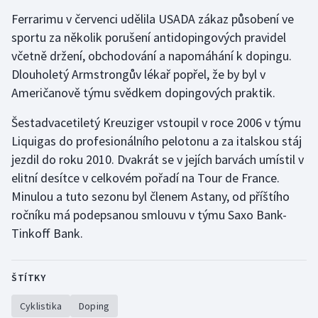
Stolní tenis
Ferrarimu v červenci udělila USADA zákaz působení ve
sportu za několik porušení antidopingových pravidel
Triatlon
včetně držení, obchodování a napomáhání k dopingu.
Dlouholetý Armstrongův lékař popřel, že by byl v
Veslování
Američanově týmu svědkem dopingových praktik.
Vodní slalom
Šestadvacetiletý Kreuziger vstoupil v roce 2006 v týmu
Liquigas do profesionálního pelotonu a za italskou stáj
Volejbal
jezdil do roku 2010. Dvakrát se v jejích barvách umístil v
elitní desítce v celkovém pořadí na Tour de France.
Ostatní
Minulou a tuto sezonu byl členem Astany, od příštího
ročníku má podepsanou smlouvu v týmu Saxo Bank-
Tinkoff Bank.
ŠTÍTKY
Cyklistika
Doping