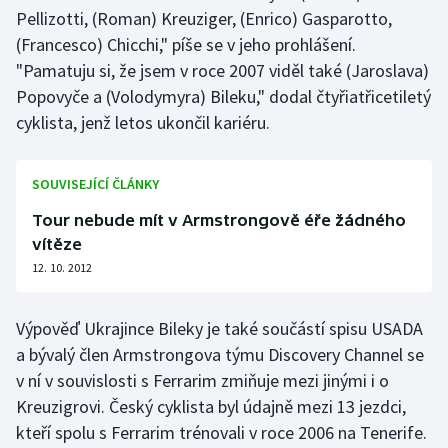
Pellizotti, (Roman) Kreuziger, (Enrico) Gasparotto,
Olympijské hry
(Francesco) Chicchi," píše se v jeho prohlášení.
"Pamatuju si, že jsem v roce 2007 viděl také (Jaroslava)
Parasport
Popovyče a (Volodymyra) Bileku," dodal čtyřiatřicetiletý
cyklista, jenž letos ukončil kariéru.
Plavání
Plážový volejbal
SOUVISEJÍCÍ ČLÁNKY
Tour nebude mít v Armstrongově éře žádného
Ragby
vítěze
Rychlobruslení
12. 10. 2012
Rychlostní kanoistika
Výpověď Ukrajince Bileky je také součástí spisu USADA
a bývalý člen Armstrongova týmu Discovery Channel se
Short track
v ní v souvislosti s Ferrarim zmiňuje mezi jinými i o
Kreuzigrovi. Český cyklista byl údajně mezi 13 jezdci,
Sportovní střelba
kteří spolu s Ferrarim trénovali v roce 2006 na Tenerife.