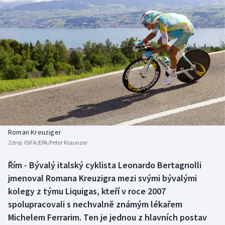
Baseball a softbal
Soutěže
Basketbal
Historické návraty
Biatlon
Aplikace ČT sport
Boby a skeleton
AZ kvíz
Box
Curling
Roman Kreuziger
Zdroj:
ISIFA/EPA/Peter Klaunzer
Dostihy
Řím - Bývalý italský cyklista Leonardo Bertagnolli
Florbal
jmenoval Romana Kreuzigra mezi svými bývalými
kolegy z týmu Liquigas, kteří v roce 2007
Futsal
spolupracovali s nechvalně známým lékařem
Michelem Ferrarim. Ten je jednou z hlavních postav
Golf