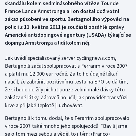
skandálu kolem sedminásobného vítěze Tour de
France Lance Armstronga a i on dostal doživotní
Gymnastika
zákaz působení ve sportu. Bertagnolliho výpověď na
policii z 11. května 2011 je součástí obsáhlé zprávy
Házená
Americké antidopingové agentury (USADA) týkající se
dopingu Armstronga a lidí kolem něj.
Jezdectví
Jak uvádí specializovaný server cyclingnews.com,
Judo
Bertagnolli začal spolupracovat s Ferrarim v roce 2007
Krasobruslení
a platil mu 12 000 eur ročně. Za to ho údajně lékař
naučil, že zabránit pozitivnímu testu na EPO se dá tím,
Lezení
že si bude do žíly píchat pouze velmi malé dávky této
zakázané látky. Zároveň ho učil, jak provádět transfúzi
Lyže a snowboard
krve a při jaké teplotě ji uchovávat.
Moderní pětiboj
Bertagnolli k tomu dodal, že s Ferarrim spolupracovalo
v roce 2007 také mnoho jeho spolujezdců. "Bavili jsme
Motorsport
se o tom mezi sebou a věděl to i tým: (Franco)