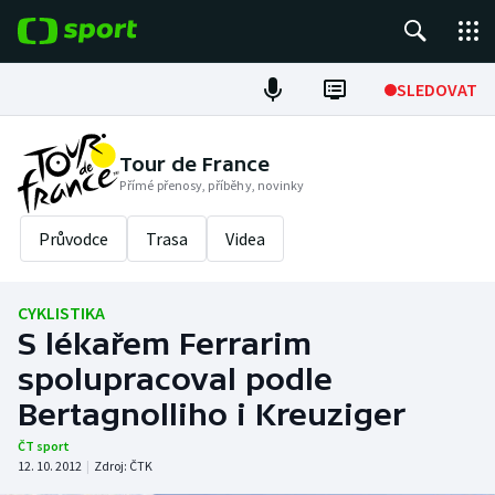
POPULÁRNÍ
SLEDOVAT
Fotbal
Tour de France
Přímé přenosy, příběhy, novinky
Hokej
Průvodce
Trasa
Videa
Tenis
Atletika
CYKLISTIKA
S lékařem Ferrarim
Cyklistika
spolupracoval podle
DALŠÍ SPORTY
Bertagnolliho i Kreuziger
ČT sport
Americký fotbal
NEPŘEHLÉDNĚTE
12. 10. 2012
|
Zdroj:
ČTK