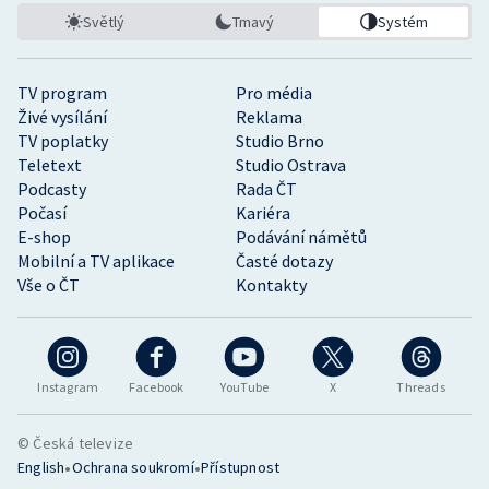
Světlý
Tmavý
Systém
TV program
Pro média
Živé vysílání
Reklama
TV poplatky
Studio Brno
Teletext
Studio Ostrava
Podcasty
Rada ČT
Počasí
Kariéra
E-shop
Podávání námětů
Mobilní a TV aplikace
Časté dotazy
Vše o ČT
Kontakty
Instagram
Facebook
YouTube
X
Threads
© Česká televize
•
•
English
Ochrana soukromí
Přístupnost