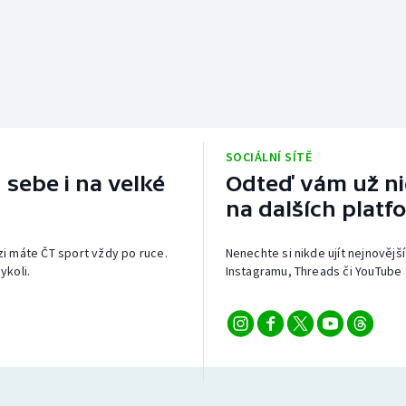
SOCIÁLNÍ SÍTĚ
 sebe i na velké
Odteď vám už nic
na dalších platf
izi máte ČT sport vždy po ruce.
Nenechte si nikde ujít nejnovější
ykoli.
Instagramu, Threads či YouTube 