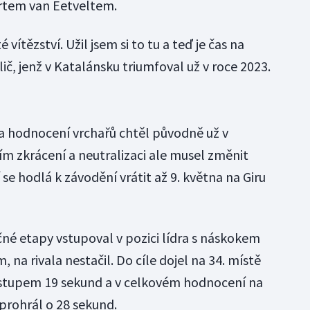
rtem van Eetveltem.
 vítězství. Užil jsem si to tu a teď je čas na
ič, jenž v Katalánsku triumfoval už v roce 2023.
 a hodnocení vrchařů chtěl původně už v
ím zkrácení a neutralizaci ale musel změnit
se hodlá k závodění vrátit až 9. května na Giru
čné etapy vstupoval v pozici lídra s náskokem
 na rivala nestačil. Do cíle dojel na 34. místě
odstupem 19 sekund a v celkovém hodnocení na
prohrál o 28 sekund.