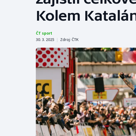
Curling
Kolem Katalá
Dostihy
Florbal
ČT sport
30. 3. 2025
|
Zdroj:
ČTK
Futsal
Golf
Gymnastika