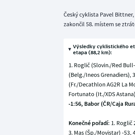
Český cyklista Pavel Bittner
zakončil 58. místem se ztrát
Výsledky cyklistického e
etapa (88,2 km):
1. Roglič (Slovin./Red Bull
(Belg./Ineos Grenadiers), 
(Fr./Decathlon AG2R La Mon
Fortunato (It./XDS Astana)
-1:56, Babor (ČR/Caja Rur
Konečné pořadí:
1. Roglič 
3. Mas (Šp./Movistar) -53, 