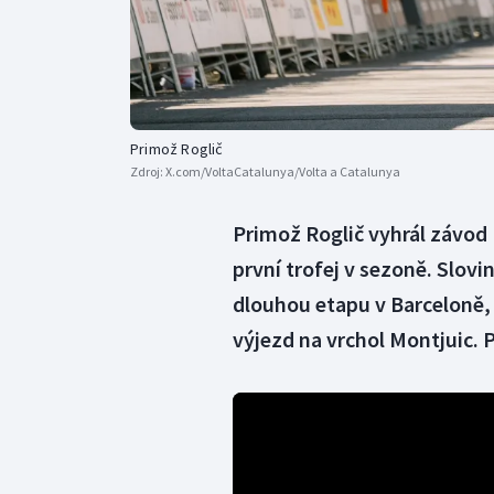
Primož Roglič
Zdroj:
X.com/VoltaCatalunya/Volta a Catalunya
Primož Roglič vyhrál závod 
první trofej v sezoně. Slovi
dlouhou etapu v Barceloně, 
výjezd na vrchol Montjuic. 