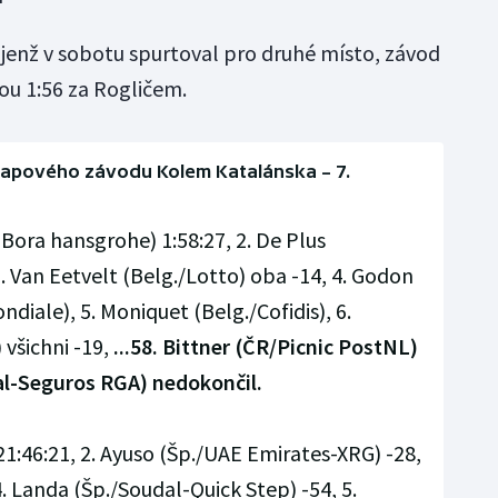
, jenž v sobotu spurtoval pro druhé místo, závod
ou 1:56 za Rogličem.
tapového závodu Kolem Katalánska – 7.
-Bora hansgrohe) 1:58:27, 2. De Plus
3. Van Eetvelt (Belg./Lotto) oba -14, 4. Godon
diale), 5. Moniquet (Belg./Cofidis), 6.
 všichni -19,
...58. Bittner (ČR/Picnic PostNL)
al-Seguros RGA) nedokončil.
21:46:21, 2. Ayuso (Šp./UAE Emirates-XRG) -28,
4. Landa (Šp./Soudal-Quick Step) -54, 5.