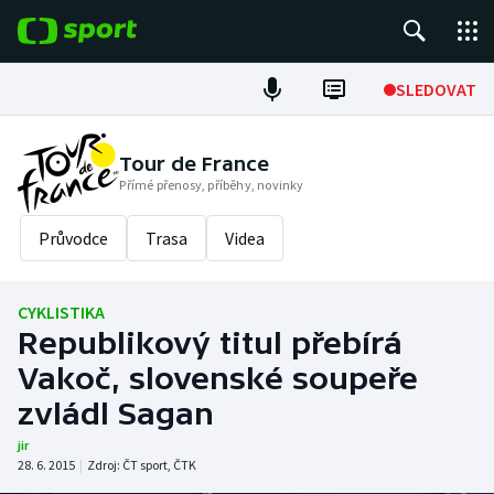
POPULÁRNÍ
SLEDOVAT
Fotbal
Tour de France
Přímé přenosy, příběhy, novinky
Hokej
Průvodce
Trasa
Videa
Tenis
Atletika
CYKLISTIKA
Republikový titul přebírá
Cyklistika
Vakoč, slovenské soupeře
DALŠÍ SPORTY
zvládl Sagan
jir
Americký fotbal
NEPŘEHLÉDNĚTE
28. 6. 2015
|
Zdroj:
ČT sport
,
ČTK