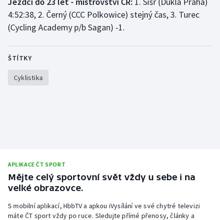
Jezdci do 23 let - mistrovství ČR:
1. Sisr (Dukla Praha)
4:52:38, 2. Černý (CCC Polkowice) stejný čas, 3. Turec
(Cycling Academy p/b Sagan) -1.
ŠTÍTKY
Cyklistika
APLIKACE ČT SPORT
Mějte celý sportovní svět vždy u sebe i na
velké obrazovce.
S mobilní aplikací, HbbTV a apkou iVysílání ve své chytré televizi
máte ČT sport vždy po ruce. Sledujte přímé přenosy, články a