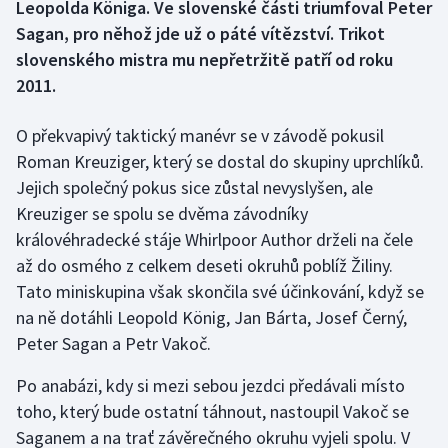
Leopolda Königa. Ve slovenské části triumfoval Peter
Sagan, pro něhož jde už o páté vítězství. Trikot
Gymnastika
slovenského mistra mu nepřetržitě patří od roku
2011.
Házená
O překvapivý taktický manévr se v závodě pokusil
Jezdectví
Roman Kreuziger, který se dostal do skupiny uprchlíků.
Jejich společný pokus sice zůstal nevyslyšen, ale
Judo
Kreuziger se spolu se dvěma závodníky
Krasobruslení
královéhradecké stáje Whirlpoor Author drželi na čele
až do osmého z celkem deseti okruhů poblíž Žiliny.
Lezení
Tato miniskupina však skončila své účinkování, když se
na ně dotáhli Leopold König, Jan Bárta, Josef Černý,
Lyže a snowboard
Peter Sagan a Petr Vakoč.
Moderní pětiboj
Po anabázi, kdy si mezi sebou jezdci předávali místo
toho, který bude ostatní táhnout, nastoupil Vakoč se
Motorsport
Saganem a na trať závěrečného okruhu vyjeli spolu. V