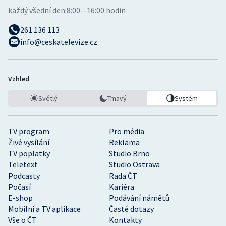
každý všední den:
8:00—16:00 hodin
261 136 113
info@ceskatelevize.cz
Vzhled
Světlý
Tmavý
Systém
TV program
Pro média
Živé vysílání
Reklama
TV poplatky
Studio Brno
Teletext
Studio Ostrava
Podcasty
Rada ČT
Počasí
Kariéra
E-shop
Podávání námětů
Mobilní a TV aplikace
Časté dotazy
Vše o ČT
Kontakty