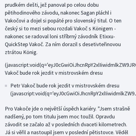
prudkém dešti, jež panoval po celou dobu
Olympijské hry
pětihodinového závodu, nakonec Sagan pláchl i
Vakočovi a dojel si popáté pro slovenský titul. O ten
Parasport
český si to mezi sebou rozdali Vakoč s Königem -
nakonec se radoval loni stříbrný závodník Etixxu-
Plavání
QuickStep Vakoč. Za ním dorazil s desetivteřinovou
ztrátou König.
Plážový volejbal
(javascript:void(q='eyJ0cGwiOiJhcnRpY2xlIiwidmlkZW9J
Ragby
Vakoč bude rok jezdit v mistrovském dresu
Rychlobruslení
Petr Vakoč bude rok jezdit v mistrovském dresu
(javascript:void(q='eyJ0cGwiOiJhcnRpY2xlIiwidmlkZW
Rychlostní kanoistika
Pro Vakoče jde o největší úspěch kariéry. "Jsem strašně
Short track
nadšený, po tom titulu jsem moc toužil. Opravdu
závodit se začalo až v posledních dvaceti kilometrech.
Sportovní střelba
Já si věřil a nastoupil jsem v poslední pětistovce. Věděl