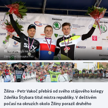
Baseball a softbal
Soutěže
Basketbal
Historické návraty
Biatlon
Aplikace ČT sport
Boby a skeleton
AZ kvíz
Box
Tři nejrychlejší na MČR
Zdroj:
ČTK/Sznapka Petr
Curling
Dostihy
Florbal
Žilina - Petr Vakoč přebírá od svého stájového kolegy
Futsal
Zdeňka Štybara titul mistra republiky. V deštivém
počasí na okruzích okolo Žiliny porazil druhého
Golf