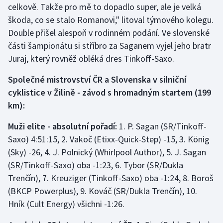
celkově. Takže pro mě to dopadlo super, ale je velká
škoda, co se stalo Romanovi," litoval týmového kolegu.
Double přišel alespoň v rodinném podání. Ve slovenské
části šampionátu si stříbro za Saganem vyjel jeho bratr
Juraj, který rovněž obléká dres Tinkoff-Saxo.
Společné mistrovství ČR a Slovenska v silniční
cyklistice v Žilině - závod s hromadným startem (199
km):
Muži elite - absolutní pořadí:
1. P. Sagan (SR/Tinkoff-
Saxo) 4:51:15, 2. Vakoč (Etixx-Quick-Step) -15, 3. König
(Sky) -26, 4. J. Polnický (Whirlpool Author), 5. J. Sagan
(SR/Tinkoff-Saxo) oba -1:23, 6. Tybor (SR/Dukla
Trenčín), 7. Kreuziger (Tinkoff-Saxo) oba -1:24, 8. Boroš
(BKCP Powerplus), 9. Kováč (SR/Dukla Trenčín), 10.
Hník (Cult Energy) všichni -1:26.