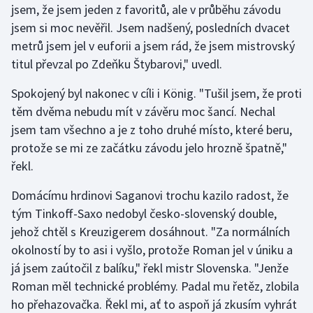
jsem, že jsem jeden z favoritů, ale v průběhu závodu
Stolní tenis
jsem si moc nevěřil. Jsem nadšený, posledních dvacet
Triatlon
metrů jsem jel v euforii a jsem rád, že jsem mistrovský
titul převzal po Zdeňku Štybarovi," uvedl.
Veslování
Spokojený byl nakonec v cíli i König. "Tušil jsem, že proti
Vodní slalom
těm dvěma nebudu mít v závěru moc šancí. Nechal
jsem tam všechno a je z toho druhé místo, které beru,
Volejbal
protože se mi ze začátku závodu jelo hrozně špatně,"
řekl.
Ostatní
Domácímu hrdinovi Saganovi trochu kazilo radost, že
tým Tinkoff-Saxo nedobyl česko-slovenský double,
jehož chtěl s Kreuzigerem dosáhnout. "Za normálních
okolností by to asi i vyšlo, protože Roman jel v úniku a
já jsem zaútočil z balíku," řekl mistr Slovenska. "Jenže
Roman měl technické problémy. Padal mu řetěz, zlobila
ho přehazovačka. Řekl mi, ať to aspoň já zkusím vyhrát