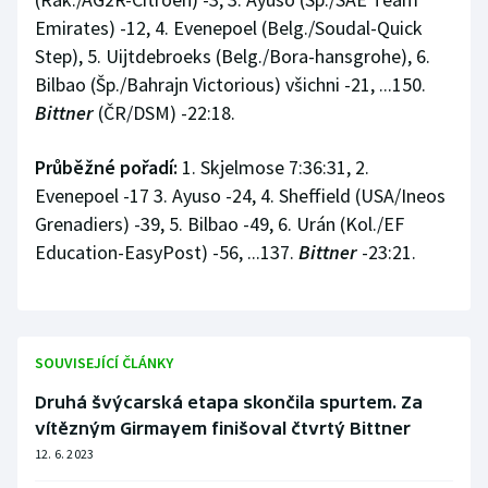
Emirates) -12, 4. Evenepoel (Belg./Soudal-Quick
Step), 5. Uijtdebroeks (Belg./Bora-hansgrohe), 6.
Bilbao (Šp./Bahrajn Victorious) všichni -21, ...150.
Bittner
(ČR/DSM) -22:18.
Průběžné pořadí:
1. Skjelmose 7:36:31, 2.
Evenepoel -17 3. Ayuso -24, 4. Sheffield (USA/Ineos
Grenadiers) -39, 5. Bilbao -49, 6. Urán (Kol./EF
Education-EasyPost) -56, ...137.
Bittner
-23:21.
SOUVISEJÍCÍ ČLÁNKY
Druhá švýcarská etapa skončila spurtem. Za
vítězným Girmayem finišoval čtvrtý Bittner
12. 6. 2023