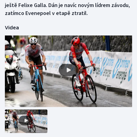
ještě Felixe Galla. Dán je navíc novým lídrem závodu,
zatímco Evenepoel v etapě ztratil.
Futsal
Videa
Golf
Gymnastika
Házená
Jezdectví
Judo
Krasobruslení
Lezení
Lyže a snowboard