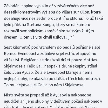
Závodění naplno vypuklo až v závěrečném více než
Moderní pětiboj
desetikilometrovém výšlapu do Villars sur Ollon, které
dosahuje více než sedmiprocentního sklonu. To už také
Motorsport
bylo příliš na Stefana Künga, který se na kameru
rozloučil symbolickým zamáváním se svým žlutým
Olympijské hry
dresem. O ten už v tu chvíli usilovali jiní.
Parasport
Šest kilometrů pod vrcholem do pedálů pořádně šlápl
Remco Evenepoel a zdánlivě si jel vstříc etapovému
Plavání
vítězství. Belgičana se dokázali držet pouze Mattias
Plážový volejbal
Skjelmose a Felix Gall, naopak z druhé skupiny stíhal
čelo Juan Ayuso. Že ale Evenepoel blafuje a nemá
Ragby
nejlepší nohy, se ukázalo po dalších třech kilometrech.
To mu nejprve ujel Gall a po něm i Skjelmose.
Rychlobruslení
Mistr světa se propadl až k Ayusovi a nakonec se
Rychlostní kanoistika
neudržel ani jeho skupiny. V deštivém počasí nakonec v
cíli ztratil dvacet sekund. O vítězství bojovali Gall se