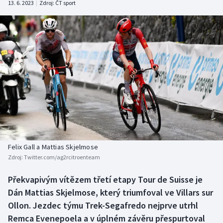
13. 6. 2023
|
Zdroj:
ČT sport
Atletika
Soutěže
Baseball a softbal
Historické návraty
Basketbal
Aplikace ČT sport
Biatlon
AZ kvíz
Boby a skeleton
Box
Felix Gall a Mattias Skjelmose
Curling
Zdroj:
Twitter.com/ag2rcitroenteam
Cyklistika
Překvapivým vítězem třetí etapy Tour de Suisse je
Dán Mattias Skjelmose, který triumfoval ve Villars sur
Dostihy
Ollon. Jezdec týmu Trek-Segafredo nejprve utrhl
Remca Evenepoela a v úplném závěru přespurtoval
Florbal