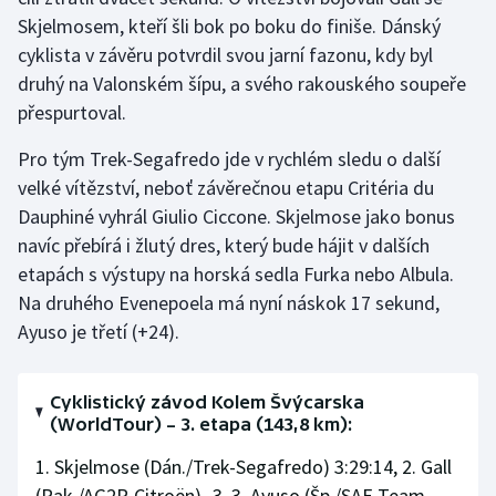
Short track
Skjelmosem, kteří šli bok po boku do finiše. Dánský
cyklista v závěru potvrdil svou jarní fazonu, kdy byl
Sportovní střelba
druhý na Valonském šípu, a svého rakouského soupeře
přespurtoval.
Stolní tenis
Pro tým Trek-Segafredo jde v rychlém sledu o další
Triatlon
velké vítězství, neboť závěrečnou etapu Critéria du
Dauphiné vyhrál Giulio Ciccone. Skjelmose jako bonus
Veslování
navíc přebírá i žlutý dres, který bude hájit v dalších
etapách s výstupy na horská sedla Furka nebo Albula.
Vodní slalom
Na druhého Evenepoela má nyní náskok 17 sekund,
Ayuso je třetí (+24).
Volejbal
Ostatní
Cyklistický závod Kolem Švýcarska
(WorldTour) – 3. etapa (143,8 km):
1. Skjelmose (Dán./Trek-Segafredo) 3:29:14, 2. Gall
(Rak./AG2R-Citroën) -3, 3. Ayuso (Šp./SAE Team