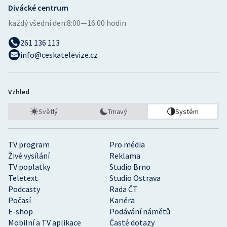
Divácké centrum
každý všední den:
8:00—16:00 hodin
261 136 113
info@ceskatelevize.cz
Vzhled
Světlý
Tmavý
Systém
TV program
Pro média
Živé vysílání
Reklama
TV poplatky
Studio Brno
Teletext
Studio Ostrava
Podcasty
Rada ČT
Počasí
Kariéra
E-shop
Podávání námětů
Mobilní a TV aplikace
Časté dotazy