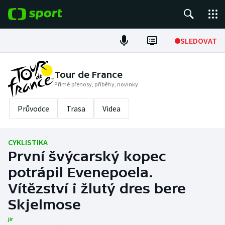
POPULÁRNÍ
SLEDOVAT
ME v atletice
Tour de France
Přímé přenosy, příběhy, novinky
ME v plavání
Průvodce
Trasa
Videa
Fotbal
Hokej
CYKLISTIKA
První švýcarský kopec
Tenis
potrápil Evenepoela.
DALŠÍ SPORTY
Vítězství i žlutý dres bere
Skjelmose
Americký fotbal
NEPŘEHLÉDNĚTE
jir