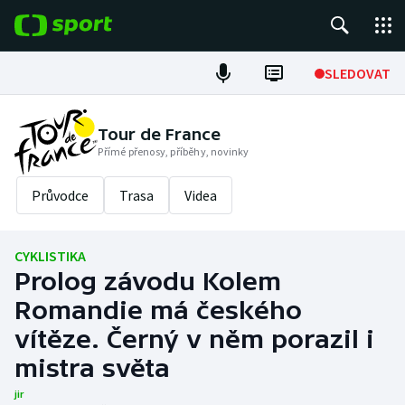
POPULÁRNÍ
SLEDOVAT
Fotbal
Tour de France
Přímé přenosy, příběhy, novinky
Hokej
Průvodce
Trasa
Videa
Tenis
Atletika
CYKLISTIKA
Prolog závodu Kolem
Cyklistika
Romandie má českého
DALŠÍ SPORTY
vítěze. Černý v něm porazil i
mistra světa
Americký fotbal
NEPŘEHLÉDNĚTE
jir