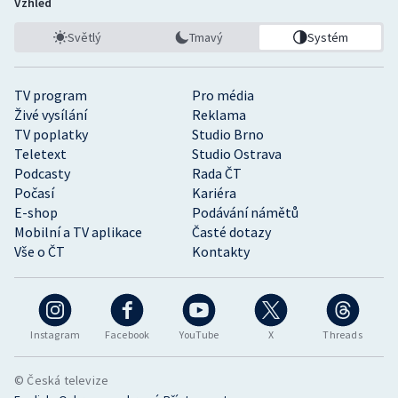
Vzhled
Světlý
Tmavý
Systém
TV program
Pro média
Živé vysílání
Reklama
TV poplatky
Studio Brno
Teletext
Studio Ostrava
Podcasty
Rada ČT
Počasí
Kariéra
E-shop
Podávání námětů
Mobilní a TV aplikace
Časté dotazy
Vše o ČT
Kontakty
Instagram
Facebook
YouTube
X
Threads
© Česká televize