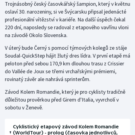
Trojnásobný český časovkářský šampion, který v květnu
Olympijské hry
oslaví 30. narozeniny, si ve Švýcarsku připsal jedenácté
profesionální vítězství v kariéře. Na další úspěch čekal
Parasport
220 dní, naposledy se radoval z etapového vavřínu vloni
na závodě Okolo Slovenska.
Plavání
V úterý bude Černý s pomocí týmových kolegů ze stáje
Plážový volejbal
Soudal-QuickStep hájit žlutý dres lídra. V první etapě má
peloton před sebou 170,9 km dlouhou trasu z Crissier
Ragby
do Vallée de Joux se třemi vrchařskými prémiemi,
rovinatý závěr ale nahrává sprinterům.
Rychlobruslení
Závod Kolem Romandie, který je pro cyklisty tradičně
Rychlostní kanoistika
důležitou prověrkou před Girem d'Italia, vyvrcholí v
sobotu v Ženevě.
Short track
Sportovní střelba
Cyklistický etapový závod Kolem Romandie
(WorldTour) - prolog (časovka jednotlivců,