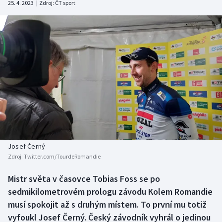
25. 4. 2023
|
Zdroj:
ČT sport
Baseball a softbal
Soutěže
Basketbal
Historické návraty
Biatlon
Aplikace ČT sport
Boby a skeleton
AZ kvíz
Box
Curling
Josef Černý
Dostihy
Zdroj:
Twitter.com/TourdeRomandie
Florbal
Mistr světa v časovce Tobias Foss se po
sedmikilometrovém prologu závodu Kolem Romandie
Futsal
musí spokojit až s druhým místem. To první mu totiž
vyfoukl Josef Černý. Český závodník vyhrál o jedinou
Golf