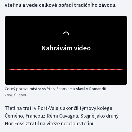
vteřinu a vede celkové pořadí tradičního závodu.
Gymnastika
Házená
Jezdectví
Nahrávám video
Judo
Krasobruslení
Lezení
Černý porazil mistra světa v časovce a slavil v Romandii
Zdroj:
ČT sport
Lyže a snowboard
Třetí na trati v Port-Valais skončil týmový kolega
Moderní pětiboj
Černého, Francouz Rémi Cavagna. Stejně jako druhý
Nor Foss ztratil na vítěze necelou vteřinu.
Motorsport