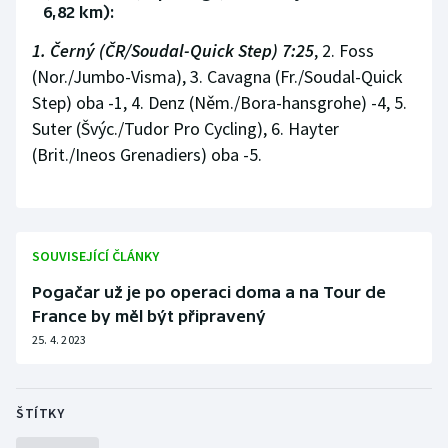
6,82 km):
Stolní tenis
1. Černý (ČR/Soudal-Quick Step) 7:25
, 2. Foss
Triatlon
(Nor./Jumbo-Visma), 3. Cavagna (Fr./Soudal-Quick
Step) oba -1, 4. Denz (Něm./Bora-hansgrohe) -4, 5.
Veslování
Suter (Švýc./Tudor Pro Cycling), 6. Hayter
(Brit./Ineos Grenadiers) oba -5.
Vodní slalom
Volejbal
Ostatní
SOUVISEJÍCÍ ČLÁNKY
Pogačar už je po operaci doma a na Tour de
France by měl být připravený
25. 4. 2023
ŠTÍTKY