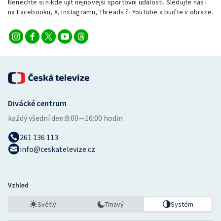
Nenechte si nikde ujít nejnovější sportovní události. Sledujte nás i
na Facebooku, X, Instagramu, Threads či YouTube a buďte v obraze.
Divácké centrum
každý všední den:
8:00—16:00 hodin
261 136 113
info@ceskatelevize.cz
Vzhled
Světlý
Tmavý
Systém