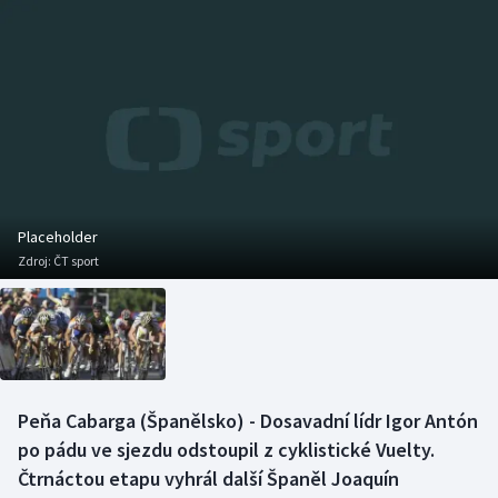
Baseball a softbal
Soutěže
Basketbal
Historické návraty
Biatlon
Aplikace ČT sport
Boby a skeleton
AZ kvíz
Box
Placeholder
Zdroj:
ČT sport
Curling
Dostihy
Florbal
Peňa Cabarga (Španělsko) - Dosavadní lídr Igor Antón
Futsal
po pádu ve sjezdu odstoupil z cyklistické Vuelty.
Čtrnáctou etapu vyhrál další Španěl Joaquín
Golf