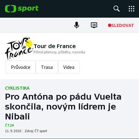
POPULÁRNÍ
SLEDOVAT
Fotbal
Tour de France
Přímé přenosy, příběhy, novinky
Hokej
Průvodce
Trasa
Videa
Tenis
Atletika
CYKLISTIKA
Pro Antóna po pádu Vuelta
Cyklistika
skončila, novým lídrem je
DALŠÍ SPORTY
Nibali
ČT24
Americký fotbal
NEPŘEHLÉDNĚTE
11. 9. 2010
|
Zdroj:
ČT sport