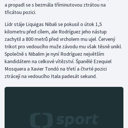
a propadl se s bezmála tříminutovou ztrátou na
Olympijské hry
třicátou pozici.
Parasport
Lídr stáje Liquigas Nibali se pokusil o útok 1,5
kilometru před cílem, ale Rodríguez jeho nástup
Plavání
zachytil a 800 metrů před vrcholem mu ujel. Červený
trikot pro vedoucího muže závodu mu však těsně unikl.
Plážový volejbal
Společně s Nibalim je nyní Rodríguez největším
kandidátem na celkové vítězství. Španělé Ezequiel
Ragby
Mosquera a Xavier Tondó na třetí a čtvrté pozici
ztrácejí na vedoucího Itala padesát sekund.
Rychlobruslení
Rychlostní kanoistika
Short track
Sportovní střelba