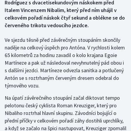
Rodríguez s dvacetisekundovým náskokem před
Italem Vincenzem Nibalim, který před ním uhájil v
Gymnastika
celkovém pořadí náskok čtyř sekund a oblékne se do
červeného trikotu vedoucího jezdce.
Házená
Ve sjezdu těsně před závěrečným stoupáním skončily
Jezdectví
naděje na celkový úspěch pro Antóna. V rychlosti kolem
65 kilometrů za hodinu zavadil o kolo krajana Egoie
Judo
Martíneze a pak už následoval nevyhnutelný pád obou i
Krasobruslení
s dalšími jezdci. Martíneze odvezla sanitka a potlučený
Antón se s roztrhaným červeným dresem odebral do
Lezení
týmového vozu.
Na úpatí závěrečného stoupání začal diktovat tempo
Lyže a snowboard
pelotonu český cyklista Roman Kreuziger, který pro
Moderní pětiboj
Nibaliho roztrhal hlavní skupinu. Závodníci bojující o
přední příčky v celkovém pořadí záhy dostihli uprchlíky,
Motorsport
a když se začalo na špici nastupovat, Kreuziger zpomalil