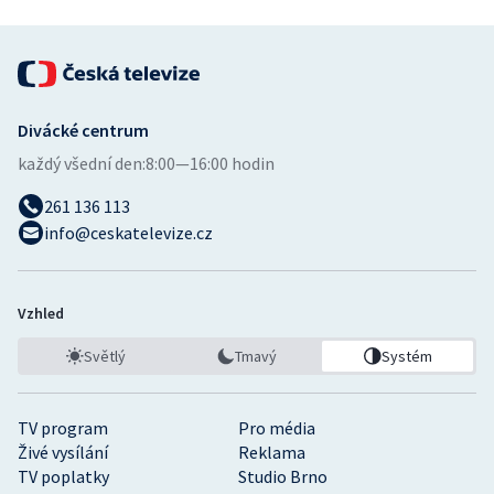
Divácké centrum
každý všední den:
8:00—16:00 hodin
261 136 113
info@ceskatelevize.cz
Vzhled
Světlý
Tmavý
Systém
TV program
Pro média
Živé vysílání
Reklama
TV poplatky
Studio Brno