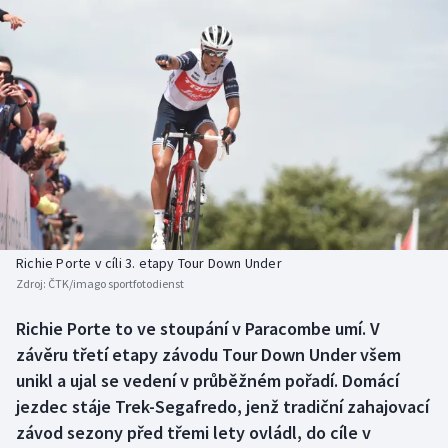
Baseball a softbal
Soutěže
Basketbal
Historické návraty
Biatlon
Aplikace ČT sport
Boby a skeleton
AZ kvíz
Box
Curling
Richie Porte v cíli 3. etapy Tour Down Under
Zdroj:
ČTK/imago sportfotodienst
Dostihy
Richie Porte to ve stoupání v Paracombe umí. V
Florbal
závěru třetí etapy závodu Tour Down Under všem
unikl a ujal se vedení v průběžném pořadí. Domácí
Futsal
jezdec stáje Trek-Segafredo, jenž tradiční zahajovací
závod sezony před třemi lety ovládl, do cíle v
Golf