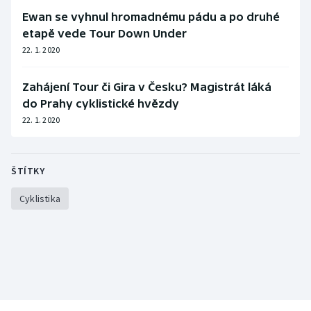
Stolní tenis
Ewan se vyhnul hromadnému pádu a po druhé
etapě vede Tour Down Under
Triatlon
22. 1. 2020
Veslování
Zahájení Tour či Gira v Česku? Magistrát láká
do Prahy cyklistické hvězdy
Vodní slalom
22. 1. 2020
Volejbal
ŠTÍTKY
Ostatní
Cyklistika