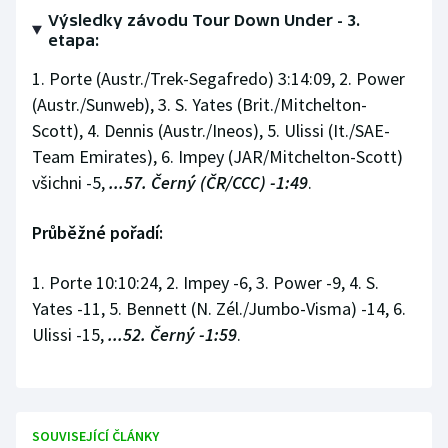
Výsledky závodu Tour Down Under - 3.
Olympijské hry
etapa:
1. Porte (Austr./Trek-Segafredo) 3:14:09, 2. Power
Parasport
(Austr./Sunweb), 3. S. Yates (Brit./Mitchelton-
Plavání
Scott), 4. Dennis (Austr./Ineos), 5. Ulissi (It./SAE-
Team Emirates), 6. Impey (JAR/Mitchelton-Scott)
Plážový volejbal
všichni -5,
...57. Černý (ČR/CCC) -1:49
.
Ragby
Průběžné pořadí:
Rychlobruslení
1. Porte 10:10:24, 2. Impey -6, 3. Power -9, 4. S.
Yates -11, 5. Bennett (N. Zél./Jumbo-Visma) -14, 6.
Rychlostní kanoistika
Ulissi -15,
...52. Černý -1:59
.
Short track
Sportovní střelba
SOUVISEJÍCÍ ČLÁNKY