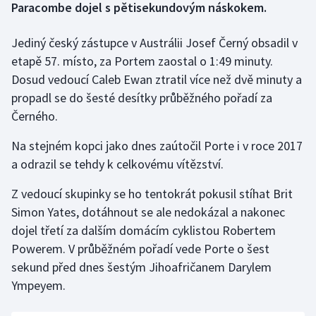
Paracombe dojel s pětisekundovým náskokem.
Gymnastika
Jediný český zástupce v Austrálii Josef Černý obsadil v
etapě 57. místo, za Portem zaostal o 1:49 minuty.
Házená
Dosud vedoucí Caleb Ewan ztratil více než dvě minuty a
propadl se do šesté desítky průběžného pořadí za
Jezdectví
Černého.
Judo
Na stejném kopci jako dnes zaútočil Porte i v roce 2017
a odrazil se tehdy k celkovému vítězství.
Krasobruslení
Z vedoucí skupinky se ho tentokrát pokusil stíhat Brit
Lezení
Simon Yates, dotáhnout se ale nedokázal a nakonec
dojel třetí za dalším domácím cyklistou Robertem
Lyže a snowboard
Powerem. V průběžném pořadí vede Porte o šest
sekund před dnes šestým Jihoafričanem Darylem
Moderní pětiboj
Ympeyem.
Motorsport