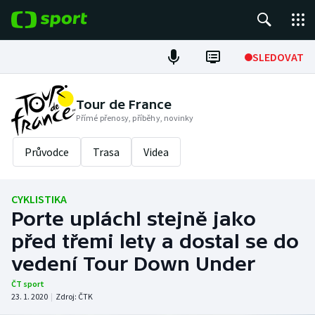
POPULÁRNÍ
SLEDOVAT
Fotbal
Tour de France
Přímé přenosy, příběhy, novinky
Hokej
Průvodce
Trasa
Videa
Tenis
Atletika
CYKLISTIKA
Porte upláchl stejně jako
Cyklistika
před třemi lety a dostal se do
DALŠÍ SPORTY
vedení Tour Down Under
ČT sport
Americký fotbal
NEPŘEHLÉDNĚTE
23. 1. 2020
|
Zdroj:
ČTK