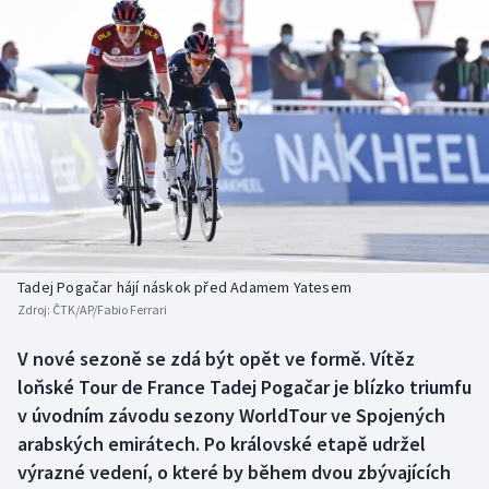
Baseball a softbal
Soutěže
Basketbal
Historické návraty
Biatlon
Aplikace ČT sport
Boby a skeleton
AZ kvíz
Box
Curling
Tadej Pogačar hájí náskok před Adamem Yatesem
Zdroj:
ČTK/AP/Fabio Ferrari
Dostihy
V nové sezoně se zdá být opět ve formě. Vítěz
Florbal
loňské Tour de France Tadej Pogačar je blízko triumfu
v úvodním závodu sezony WorldTour ve Spojených
Futsal
arabských emirátech. Po královské etapě udržel
výrazné vedení, o které by během dvou zbývajících
Golf