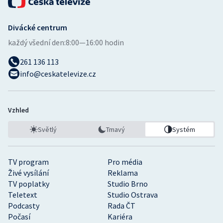
Divácké centrum
každý všední den:
8:00—16:00 hodin
261 136 113
info@ceskatelevize.cz
Vzhled
Světlý
Tmavý
Systém
TV program
Pro média
Živé vysílání
Reklama
TV poplatky
Studio Brno
Teletext
Studio Ostrava
Podcasty
Rada ČT
Počasí
Kariéra