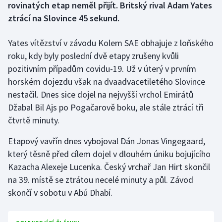
rovinatých etap neměl přijít. Britský rival Adam Yates
ztrácí na Slovince 45 sekund.
Gymnastika
Yates vítězství v závodu Kolem SAE obhajuje z loňského
Házená
roku, kdy byly poslední dvě etapy zrušeny kvůli
pozitivním případům covidu-19. Už v úterý v prvním
Jezdectví
horském dojezdu však na dvaadvacetiletého Slovince
nestačil. Dnes sice dojel na nejvyšší vrchol Emirátů
Judo
Džabal Bil Ajs po Pogačarově boku, ale stále ztrácí tři
Krasobruslení
čtvrtě minuty.
Etapový vavřín dnes vybojoval Dán Jonas Vingegaard,
Lezení
který těsně před cílem dojel v dlouhém úniku bojujícího
Lyže a snowboard
Kazacha Alexeje Lucenka. Český vrchař Jan Hirt skončil
na 39. místě se ztrátou necelé minuty a půl. Závod
Moderní pětiboj
skončí v sobotu v Abú Dhabí.
Motorsport