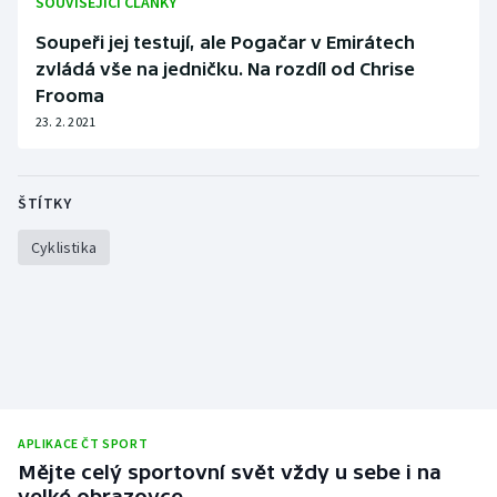
SOUVISEJÍCÍ ČLÁNKY
Olympijské hry
Soupeři jej testují, ale Pogačar v Emirátech
zvládá vše na jedničku. Na rozdíl od Chrise
Parasport
Frooma
23. 2. 2021
Plavání
Plážový volejbal
ŠTÍTKY
Ragby
Cyklistika
Rychlobruslení
Rychlostní kanoistika
Short track
APLIKACE ČT SPORT
Sportovní střelba
Mějte celý sportovní svět vždy u sebe i na
velké obrazovce.