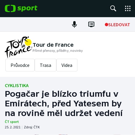
POPULÁRNÍ
SLEDOVAT
Fotbal
Tour de France
Přímé přenosy, příběhy, novinky
Hokej
Průvodce
Trasa
Videa
Tenis
Atletika
CYKLISTIKA
Pogačar je blízko triumfu v
Cyklistika
Emirátech, před Yatesem by
DALŠÍ SPORTY
na rovině měl udržet vedení
ČT sport
Americký fotbal
NEPŘEHLÉDNĚTE
25. 2. 2021
|
Zdroj:
ČTK