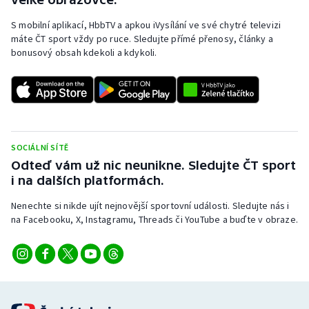
Stolní tenis
S mobilní aplikací, HbbTV a apkou iVysílání ve své chytré televizi
máte ČT sport vždy po ruce. Sledujte přímé přenosy, články a
Triatlon
bonusový obsah kdekoli a kdykoli.
Veslování
Vodní slalom
Volejbal
SOCIÁLNÍ SÍTĚ
Odteď vám už nic neunikne. Sledujte ČT sport
Ostatní
i na dalších platformách.
Nenechte si nikde ujít nejnovější sportovní události. Sledujte nás i
na Facebooku, X, Instagramu, Threads či YouTube a buďte v obraze.