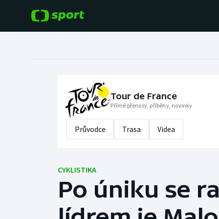
POPULÁRNÍ
DALŠÍ SPORTY
Fotbal
Americký fotbal
Hokej
Baseball a softbal
Tour de France
Přímé přenosy, příběhy, novinky
Tenis
Basketbal
Průvodce
Trasa
Videa
Atletika
Biatlon
Cyklistika
CYKLISTIKA
Boby a skeleton
Po úniku se r
Box
lídrem je Malo