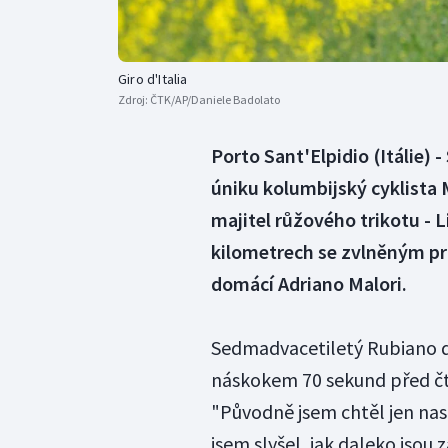
Giro d'Italia
Zdroj:
ČTK/AP/Daniele Badolato
Porto Sant'Elpidio (Itálie) 
úniku kolumbijský cyklista
majitel růžového trikotu -
kilometrech se zvlněným pr
domácí Adriano Malori.
Sedmadvacetiletý Rubiano do
náskokem 70 sekund před čty
"Původně jsem chtěl jen nas
jsem slyšel, jak daleko jsou