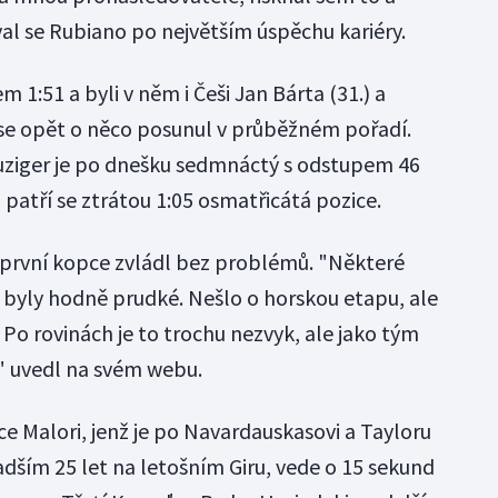
oval se Rubiano po největším úspěchu kariéry.
 1:51 a byli v něm i Češi Jan Bárta (31.) a
 se opět o něco posunul v průběžném pořadí.
uziger je po dnešku sedmnáctý s odstupem 46
patří se ztrátou 1:05 osmatřicátá pozice.
e první kopce zvládl bez problémů. "Některé
, byly hodně prudké. Nešlo o horskou etapu, ale
Po rovinách je to trochu nezvyk, ale jako tým
" uvedl na svém webu.
vce Malori, jenž je po Navardauskasovi a Tayloru
ším 25 let na letošním Giru, vede o 15 sekund