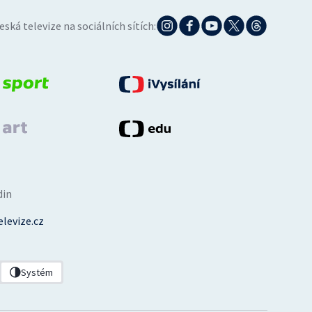
eská televize na sociálních sítích:
din
levize.cz
Systém