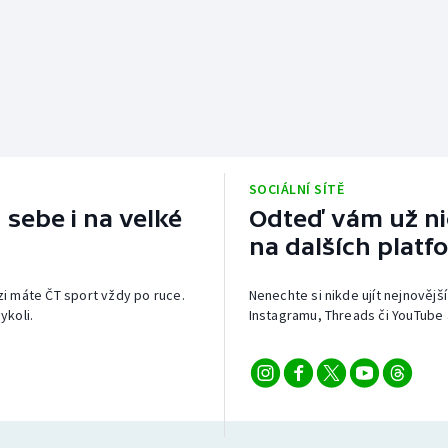
SOCIÁLNÍ SÍTĚ
 sebe i na velké
Odteď vám už nic
na dalších platf
izi máte ČT sport vždy po ruce.
Nenechte si nikde ujít nejnovější
ykoli.
Instagramu, Threads či YouTube 