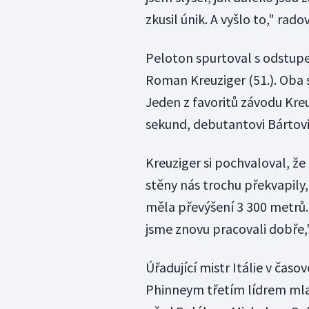
zkusil únik. A vyšlo to," rad
Peloton spurtoval s odstupem
Roman Kreuziger (51.). Oba
Jeden z favoritů závodu Kre
sekund, debutantovi Bártovi 
Kreuziger si pochvaloval, ž
stěny nás trochu překvapily
měla převýšení 3 300 metrů. 
jsme znovu pracovali dobře,
Úřadující mistr Itálie v časo
Phinneym třetím lídrem mlad