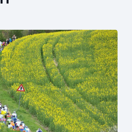
Moderní pětiboj
Triatlon
Motorsport
Veslování
Olympijské hry
Vodní slalom
Parasport
Volejbal
Plavání
Ostatní
Plážový volejbal