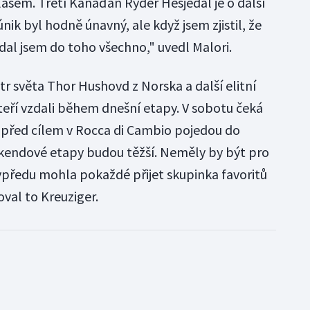
sem. Třetí Kanaďan Ryder Hesjedal je o další
nik byl hodně únavný, ale když jsem zjistil, že
dal jsem do toho všechno," uvedl Malori.
r světa Thor Hushovd z Norska a další elitní
kteří vzdali během dnešní etapy. V sobotu čeká
, před cílem v Rocca di Cambio pojedou do
íkendové etapy budou těžší. Neměly by být pro
y vpředu mohla pokaždé přijet skupinka favoritů
val to Kreuziger.