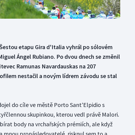
- Šestou etapu Gira d'Italia vyhrál po sólovém
 Miguel Ángel Rubiano. Po dvou dnech se změnil
 Litevec Ramunas Navardauskas na 207
ofilem nestačil a novým lídrem závodu se stal
jel do cíle ve městě Porto Sant'Elpidio s
řčlennou skupinkou, kterou vedl právě Malori.
bírat body na vrchařských prémiích, ale když
 za mnou pronásledovatelé, risknul sem to a