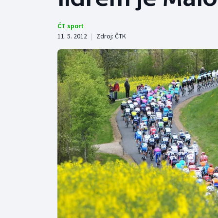
Curling
Dostihy
ČT sport
11. 5. 2012
|
Zdroj:
ČTK
Florbal
Futsal
Golf
Gymnastika