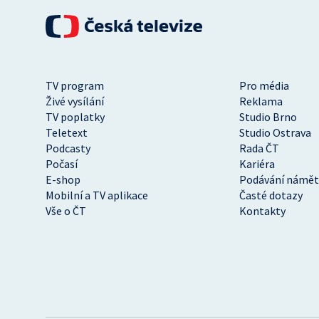
TV program
Pro média
Živé vysílání
Reklama
TV poplatky
Studio Brno
Teletext
Studio Ostrava
Podcasty
Rada ČT
Počasí
Kariéra
E-shop
Podávání námět
Mobilní a TV aplikace
Časté dotazy
Vše o ČT
Kontakty