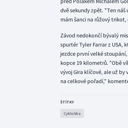
před Polákem Michalem Gola
dvě sekundy zpět. "Ten náš ú
mám šanci na růžový trikot, 
Závod nedokončí bývalý mist
spurtér Tyler Farrar z USA, 
jezdce první velké stoupání
kopce 19 kilometrů. "Obě v
vývoj Gira klíčové, ale už b
na celkové pořadí," komento
ŠTÍTKY
Cyklistika