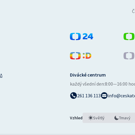
Č
Divácké centrum
ů
každý všední den:
8:00—16:00 ho
261 136 113
info@ceskate
Vzhled
Světlý
Tmavý