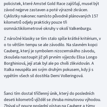
policistek, které Amstel Gold Race zajišťují, musel být
závod nejprve zastaven a poté výrazně zkrácen.
Cyklistky nakonec namísto původně plánovaných 157
kilometrů odjely prakticky pouze tři
osmnáctikilometrové okruhy v okolí Valkenburgu.
Z náročné klasiky se tím stalo spíše krátké kritérium, v
o to větším tempu se ale závodilo. Na slavném kopci
Cauberg, který je symbolem nizozemského závodu,
zkoušela nastoupit již při prvním výjezdu Elisa Longo
Borghiniová, její atak byl ale po chvíli zlikvidován. A
Italka neuspěla ani svým druhým pokusem, kdy ji s
vypětím všech sil dostihla Demi Volleringová.
Šanci tím dostal tříčlenný únik, který do posledních
deseti kilometrů vjížděl se zhruba minutovou výhodou.
Zbýval už pouze poslední výstup na Cauberg a týmy