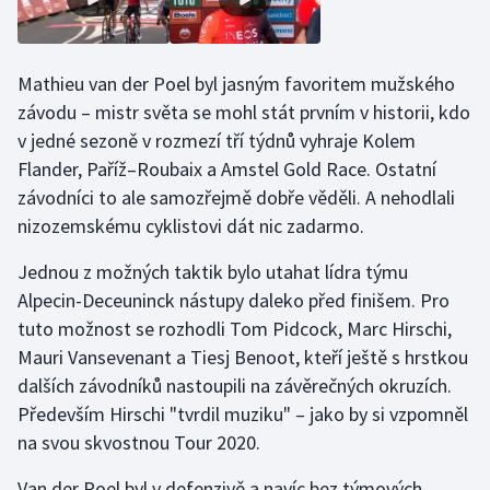
Olympijské hry
Mathieu van der Poel byl jasným favoritem mužského
Parasport
závodu – mistr světa se mohl stát prvním v historii, kdo
Plavání
v jedné sezoně v rozmezí tří týdnů vyhraje Kolem
Flander, Paříž–Roubaix a Amstel Gold Race. Ostatní
Plážový volejbal
závodníci to ale samozřejmě dobře věděli. A nehodlali
nizozemskému cyklistovi dát nic zadarmo.
Ragby
Jednou z možných taktik bylo utahat lídra týmu
Rychlobruslení
Alpecin-Deceuninck nástupy daleko před finišem. Pro
tuto možnost se rozhodli Tom Pidcock, Marc Hirschi,
Rychlostní kanoistika
Mauri Vansevenant a Tiesj Benoot, kteří ještě s hrstkou
dalších závodníků nastoupili na závěrečných okruzích.
Short track
Především Hirschi "tvrdil muziku" – jako by si vzpomněl
na svou skvostnou Tour 2020.
Sportovní střelba
Van der Poel byl v defenzivě a navíc bez týmových