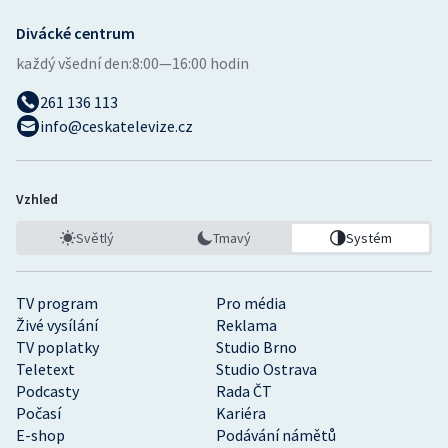
Divácké centrum
každý všední den:
8:00—16:00 hodin
261 136 113
info@ceskatelevize.cz
Vzhled
Světlý
Tmavý
Systém
TV program
Pro média
Živé vysílání
Reklama
TV poplatky
Studio Brno
Teletext
Studio Ostrava
Podcasty
Rada ČT
Počasí
Kariéra
E-shop
Podávání námětů