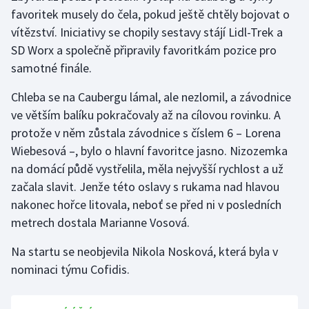
favoritek musely do čela, pokud ještě chtěly bojovat o
vítězství. Iniciativy se chopily sestavy stájí Lidl-Trek a
SD Worx a společně připravily favoritkám pozice pro
samotné finále.
Chleba se na Caubergu lámal, ale nezlomil, a závodnice
ve větším balíku pokračovaly až na cílovou rovinku. A
protože v něm zůstala závodnice s číslem 6 – Lorena
Wiebesová –, bylo o hlavní favoritce jasno. Nizozemka
na domácí půdě vystřelila, měla nejvyšší rychlost a už
začala slavit. Jenže této oslavy s rukama nad hlavou
nakonec hořce litovala, neboť se před ni v posledních
metrech dostala Marianne Vosová.
Na startu se neobjevila Nikola Nosková, která byla v
nominaci týmu Cofidis.