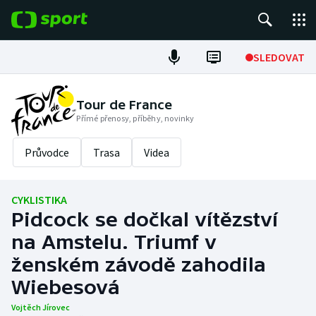
POPULÁRNÍ
SLEDOVAT
Fotbal
Tour de France
Přímé přenosy, příběhy, novinky
Hokej
Průvodce
Trasa
Videa
Tenis
Atletika
CYKLISTIKA
Pidcock se dočkal vítězství
Cyklistika
na Amstelu. Triumf v
DALŠÍ SPORTY
ženském závodě zahodila
Wiebesová
Americký fotbal
NEPŘEHLÉDNĚTE
Vojtěch Jírovec