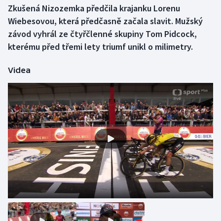
Zkušená Nizozemka předčila krajanku Lorenu
Wiebesovou, která předčasně začala slavit. Mužský
Gymnastika
závod vyhrál ze čtyřčlenné skupiny Tom Pidcock,
kterému před třemi lety triumf unikl o milimetry.
Házená
Jezdectví
Videa
Judo
Krasobruslení
Lezení
Lyže a snowboard
Moderní pětiboj
Motorsport