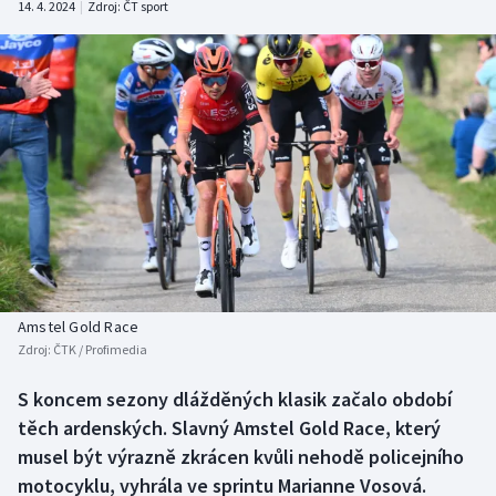
14. 4. 2024
|
Zdroj:
ČT sport
Baseball a softbal
Soutěže
Basketbal
Historické návraty
Biatlon
Aplikace ČT sport
Boby a skeleton
AZ kvíz
Box
Curling
Amstel Gold Race
Dostihy
Zdroj:
ČTK / Profimedia
Florbal
S koncem sezony dlážděných klasik začalo období
těch ardenských. Slavný Amstel Gold Race, který
Futsal
musel být výrazně zkrácen kvůli nehodě policejního
motocyklu, vyhrála ve sprintu Marianne Vosová.
Golf