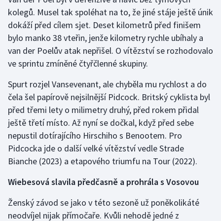
Stolní tenis
kolegů. Musel tak spoléhat na to, že jiné stáje ještě únik
dokáží před cílem sjet. Deset kilometrů před finišem
Triatlon
bylo manko 38 vteřin, jenže kilometry rychle ubíhaly a
van der Poelův atak nepřišel. O vítězství se rozhodovalo
Veslování
ve sprintu zmíněné čtyřčlenné skupiny.
Vodní slalom
Spurt rozjel Vansevenant, ale chyběla mu rychlost a do
čela šel papírově nejsilnější Pidcock. Britský cyklista byl
Volejbal
před třemi lety o milimetry druhý, před rokem přidal
ještě třetí místo. Až nyní se dočkal, když před sebe
Ostatní
nepustil dotírajícího Hirschiho s Benootem. Pro
Pidcocka jde o další velké vítězství vedle Strade
Bianche (2023) a etapového triumfu na Tour (2022).
Wiebesová slavila předčasně a prohrála s Vosovou
Ženský závod se jako v této sezoně už poněkolikáté
neodvíjel nijak přímočaře. Kvůli nehodě jedné z