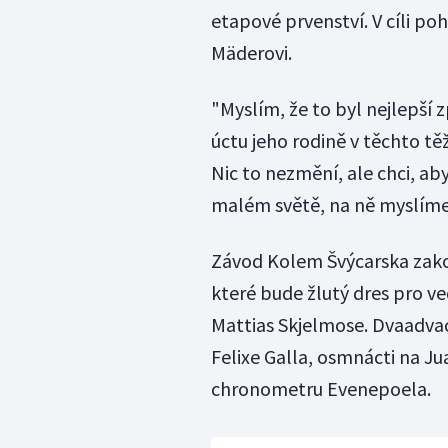
etapové prvenství. V cíli po
Mäderovi.
"Myslím, že to byl nejlepší z
úctu jeho rodině v těchto těž
Nic to nezmění, ale chci, ab
malém světě, na ně myslíme,"
Závod Kolem Švýcarska zakon
které bude žlutý dres pro v
Mattias Skjelmose. Dvaadvac
Felixe Galla, osmnácti na Ju
chronometru Evenepoela.