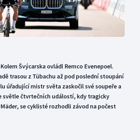
 Kolem Švýcarska ovládl Remco Evenepoel.
adě trasou z Tübachu až pod poslední stoupání
u úřadující mistr světa zaskočil své soupeře a
e světle čtvrtečních událostí, kdy tragicky
 Mäder, se cyklisté rozhodli závod na počest