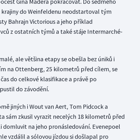
a počest Gina Mädera pokračovat. Do sedmého
 krajiny do Weinfeldenu neodstartoval tým
ty Bahrajn Victorious a jeho příklad
ivců z ostatních týmů a také stáje Intermarché-
é, ale většina etapy se obešla bez úniků i
m na Ottenberg, 25 kilometrů před cílem, se
čas do celkové klasifikace a právě po
 pustil do závodění.
romě jiných i Wout van Aert, Tom Pidcock a
a sám zkusil vyrazit necelých 18 kilometrů před
dli domluvit na jeho pronásledování. Evenepoel
le vzdálil a sólovou jízdou si došlapal pro