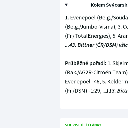
Kolem Švýcarska
1. Evenepoel (Belg./Soudal
(Belg./Jumbo-Visma), 3. Co
(Fr./TotalEnergies), 5. Ar
...43. Bittner (ČR/DSM) všic
Průběžné pořadí:
1. Skjelm
(Rak./AG2R-Citroën Team) -
Evenepoel -46, 5. Kelderm
(Fr./DSM) -1:29, ...
113. Bitt
SOUVISEJÍCÍ ČLÁNKY