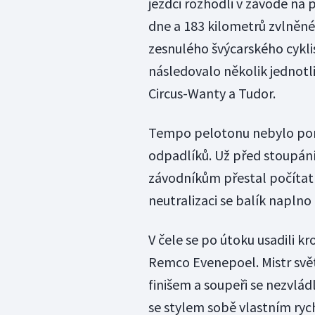
jezdci rozhodli v závodě n
dne a 183 kilometrů zvlněné
zesnulého švýcarského cyklis
následovalo několik jednotl
Circus-Wanty a Tudor.
Tempo pelotonu nebylo pomal
odpadlíků. Už před stoupání
závodníkům přestal počítat 
neutralizaci se balík naplno
V čele se po útoku usadili k
Remco Evenepoel. Mistr svět
finišem a soupeři se nezvlá
se stylem sobě vlastním rych