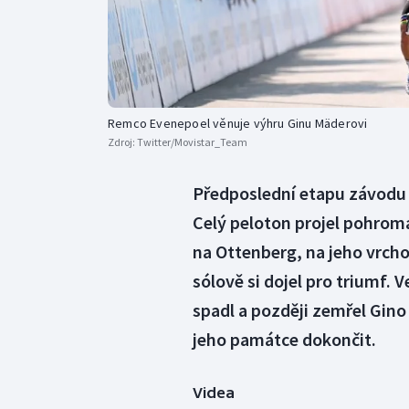
Remco Evenepoel věnuje výhru Ginu Mäderovi
Zdroj:
Twitter/Movistar_Team
Předposlední etapu závodu
Celý peloton projel pohrom
na Ottenberg, na jeho vrchol
sólově si dojel pro triumf. V
spadl a později zemřel Gino
jeho památce dokončit.
Videa