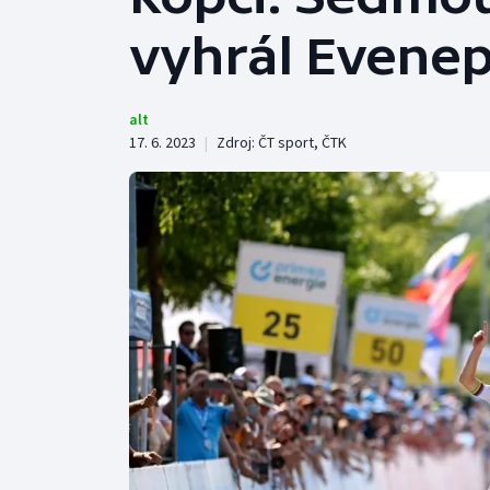
Curling
vyhrál Evenep
Dostihy
Florbal
alt
17. 6. 2023
|
Zdroj:
ČT sport
,
ČTK
Futsal
Golf
Gymnastika