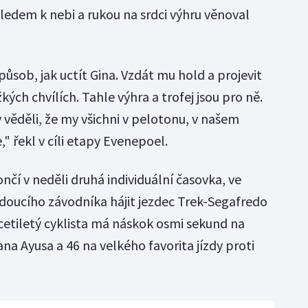
hledem k nebi a rukou na srdci výhru věnoval
působ, jak uctít Gina. Vzdát mu hold a projevit
kých chvílích. Tahle výhra a trofej jsou pro ně.
y věděli, že my všichni v pelotonu, v našem
 řekl v cíli etapy Evenepoel.
čí v neděli druhá individuální časovka, ve
edoucího závodníka hájit jezdec Trek-Segafredo
etiletý cyklista má náskok osmi sekund na
ana Ayusa a 46 na velkého favorita jízdy proti