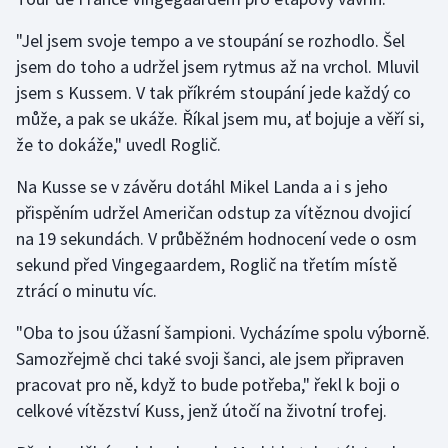
Stolní tenis
"Jel jsem svoje tempo a ve stoupání se rozhodlo. Šel
Triatlon
jsem do toho a udržel jsem rytmus až na vrchol. Mluvil
jsem s Kussem. V tak příkrém stoupání jede každý co
Veslování
může, a pak se ukáže. Říkal jsem mu, ať bojuje a věří si,
že to dokáže," uvedl Roglič.
Vodní slalom
Na Kusse se v závěru dotáhl Mikel Landa a i s jeho
Volejbal
přispěním udržel Američan odstup za vítěznou dvojicí
na 19 sekundách. V průběžném hodnocení vede o osm
Ostatní
sekund před Vingegaardem, Roglič na třetím místě
ztrácí o minutu víc.
"Oba to jsou úžasní šampioni. Vycházíme spolu výborně.
Samozřejmě chci také svoji šanci, ale jsem připraven
pracovat pro ně, když to bude potřeba," řekl k boji o
celkové vítězství Kuss, jenž útočí na životní trofej.