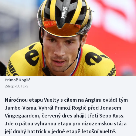
Baseball a softbal
Soutěže
Basketbal
Historické návraty
Biatlon
Aplikace ČT sport
Boby a skeleton
AZ kvíz
Box
Curling
Primož Roglič
Zdroj:
REUTERS
Dostihy
Náročnou etapu Vuelty s cílem na Angliru ovládl tým
Florbal
Jumbo-Visma. Vyhrál Primož Roglič před Jonasem
Vingegaardem, červený dres uhájil třetí Sepp Kuss.
Futsal
Jde o pátou vyhranou etapu pro nizozemskou stáj a
její druhý hattrick v jedné etapě letošní Vueltě.
Golf