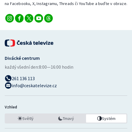
na Facebooku, X, Instagramu, Threads či YouTube a buďte v obraze.
Divácké centrum
každý všední den:
8:00—16:00 hodin
261 136 113
info@ceskatelevize.cz
Vzhled
Světlý
Tmavý
Systém