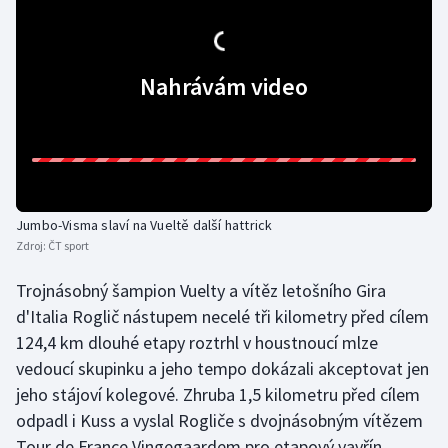
Olympijské hry
Parasport
Nahrávám video
Plavání
Plážový volejbal
Ragby
Jumbo-Visma slaví na Vueltě další hattrick
Zdroj:
ČT sport
Rychlobruslení
Trojnásobný šampion Vuelty a vítěz letošního Gira
d'Italia Roglič nástupem necelé tři kilometry před cílem
Rychlostní kanoistika
124,4 km dlouhé etapy roztrhl v houstnoucí mlze
Short track
vedoucí skupinku a jeho tempo dokázali akceptovat jen
jeho stájoví kolegové. Zhruba 1,5 kilometru před cílem
Sportovní střelba
odpadl i Kuss a vyslal Rogliče s dvojnásobným vítězem
Tour de France Vingegaardem pro etapový vavřín.