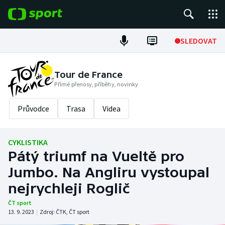
POPULÁRNÍ
SLEDOVAT
Fotbal
Tour de France
Přímé přenosy, příběhy, novinky
Hokej
Průvodce
Trasa
Videa
Tenis
Atletika
CYKLISTIKA
Pátý triumf na Vueltě pro
Cyklistika
Jumbo. Na Angliru vystoupal
DALŠÍ SPORTY
nejrychleji Roglič
ČT sport
Americký fotbal
NEPŘEHLÉDNĚTE
13. 9. 2023
|
Zdroj:
ČTK
,
ČT sport