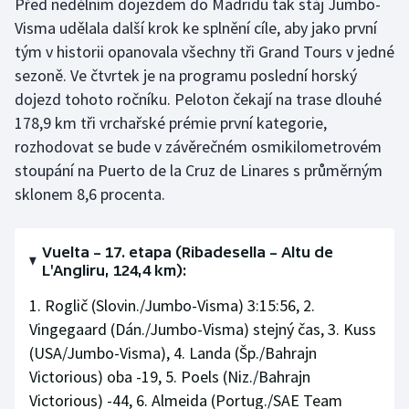
Před nedělním dojezdem do Madridu tak stáj Jumbo-
Visma udělala další krok ke splnění cíle, aby jako první
tým v historii opanovala všechny tři Grand Tours v jedné
sezoně. Ve čtvrtek je na programu poslední horský
dojezd tohoto ročníku. Peloton čekají na trase dlouhé
178,9 km tři vrchařské prémie první kategorie,
rozhodovat se bude v závěrečném osmikilometrovém
stoupání na Puerto de la Cruz de Linares s průměrným
sklonem 8,6 procenta.
Vuelta – 17. etapa (Ribadesella – Altu de
L'Angliru, 124,4 km):
1. Roglič (Slovin./Jumbo-Visma) 3:15:56, 2.
Vingegaard (Dán./Jumbo-Visma) stejný čas, 3. Kuss
(USA/Jumbo-Visma), 4. Landa (Šp./Bahrajn
Victorious) oba -19, 5. Poels (Niz./Bahrajn
Victorious) -44, 6. Almeida (Portug./SAE Team