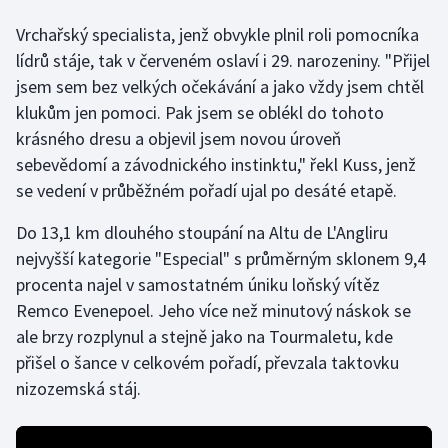
Vrchařský specialista, jenž obvykle plnil roli pomocníka
Gymnastika
lídrů stáje, tak v červeném oslaví i 29. narozeniny. "Přijel
jsem sem bez velkých očekávání a jako vždy jsem chtěl
Házená
klukům jen pomoci. Pak jsem se oblékl do tohoto
krásného dresu a objevil jsem novou úroveň
Jezdectví
sebevědomí a závodnického instinktu," řekl Kuss, jenž
se vedení v průběžném pořadí ujal po desáté etapě.
Judo
Do 13,1 km dlouhého stoupání na Altu de L'Angliru
Krasobruslení
nejvyšší kategorie "Especial" s průměrným sklonem 9,4
procenta najel v samostatném úniku loňský vítěz
Lezení
Remco Evenepoel. Jeho více než minutový náskok se
Lyže a snowboard
ale brzy rozplynul a stejně jako na Tourmaletu, kde
přišel o šance v celkovém pořadí, převzala taktovku
Moderní pětiboj
nizozemská stáj.
Motorsport