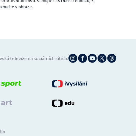
 sportovní události. Sledujte nás i na Facebooku, X,
a buďte v obraze.
eská televize na sociálních sítích:
din