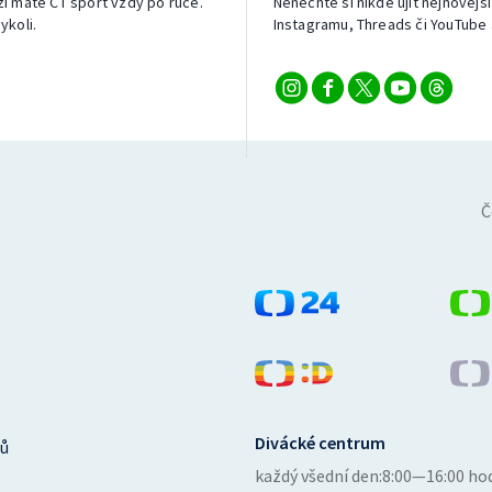
izi máte ČT sport vždy po ruce.
Nenechte si nikde ujít nejnovější
ykoli.
Instagramu, Threads či YouTube 
Č
Divácké centrum
ů
každý všední den:
8:00—16:00 ho