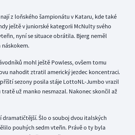
nají z loňského šampionátu v Kataru, kde také
ehdy ještě v juniorské kategorii McNulty svého
teřin, nyní se situace obrátila. Bjerg neměl
ím náskokem.
 závodníků mohl ještě Powless, ovšem tomu
novu nahodit ztratil americký jezdec koncentraci.
 příští sezony posila stáje LottoNL-Jumbo vrazil
ku tratě už manko nesmazal. Nakonec skončil až
 dramatičtější. Šlo o souboj dvou italských
dělilo pouhých sedm vteřin. Právě o ty byla