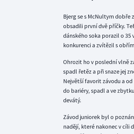
Bjerg se s McNultym dobře z
obsadili první dvě příčky. T
dánského soka porazil o 35 v
konkurenci a zvítězil s obř
Ohrozit ho v poslední vlně
spadl řetěz a při snaze jej z
Největší favorit závodu a od
do bariéry, spadl a ve zbyt
devátý.
Závod juniorek byl o poznání
nadějí, které nakonec v cíli 