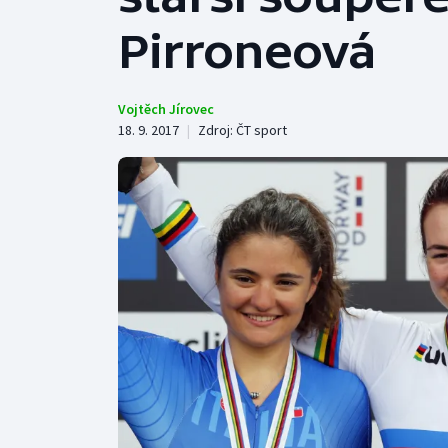
Curling
Pirroneová
Dostihy
Florbal
Vojtěch Jírovec
18. 9. 2017
|
Zdroj:
ČT sport
Futsal
Golf
Gymnastika