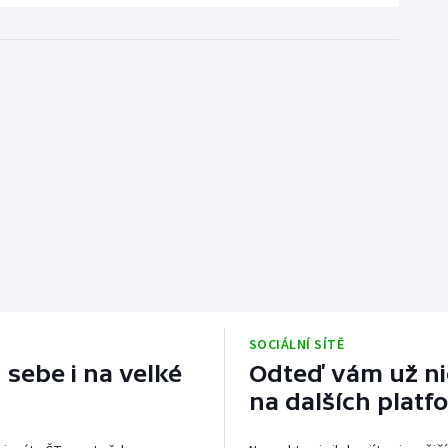
SOCIÁLNÍ SÍTĚ
 sebe i na velké
Odteď vám už nic
na dalších platf