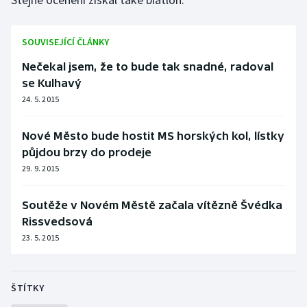
Stolní tenis
SOUVISEJÍCÍ ČLÁNKY
Triatlon
Nečekal jsem, že to bude tak snadné, radoval
Veslování
se Kulhavý
24. 5. 2015
Vodní slalom
Nové Město bude hostit MS horských kol, lístky
Volejbal
půjdou brzy do prodeje
29. 9. 2015
Ostatní
Soutěže v Novém Městě začala vítězně Švédka
Rissvedsová
23. 5. 2015
ŠTÍTKY