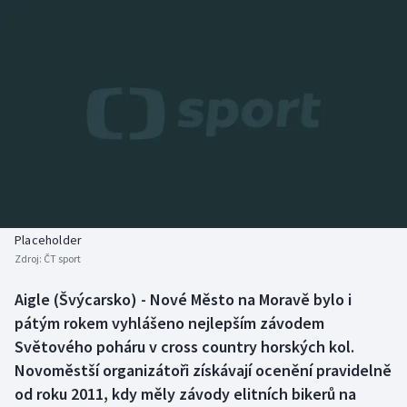
Baseball a softbal
Soutěže
Basketbal
Historické návraty
Biatlon
Aplikace ČT sport
Boby a skeleton
AZ kvíz
Box
Curling
Placeholder
Zdroj:
ČT sport
Dostihy
Aigle (Švýcarsko) - Nové Město na Moravě bylo i
Florbal
pátým rokem vyhlášeno nejlepším závodem
Světového poháru v cross country horských kol.
Futsal
Novoměstší organizátoři získávají ocenění pravidelně
od roku 2011, kdy měly závody elitních bikerů na
Golf