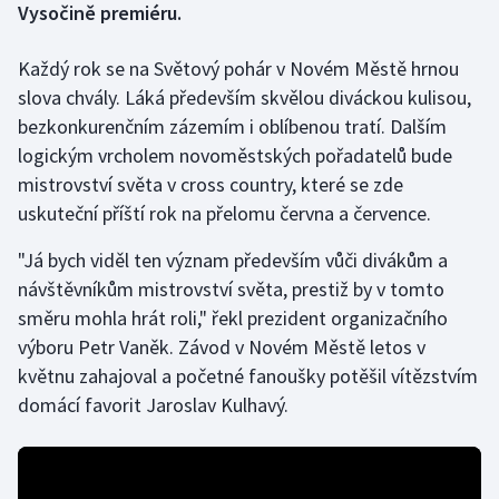
Vysočině premiéru.
Gymnastika
Každý rok se na Světový pohár v Novém Městě hrnou
slova chvály. Láká především skvělou diváckou kulisou,
Házená
bezkonkurenčním zázemím i oblíbenou tratí. Dalším
logickým vrcholem novoměstských pořadatelů bude
Jezdectví
mistrovství světa v cross country, které se zde
uskuteční příští rok na přelomu června a července.
Judo
"Já bych viděl ten význam především vůči divákům a
Krasobruslení
návštěvníkům mistrovství světa, prestiž by v tomto
směru mohla hrát roli," řekl prezident organizačního
Lezení
výboru Petr Vaněk. Závod v Novém Městě letos v
Lyže a snowboard
květnu zahajoval a početné fanoušky potěšil vítězstvím
domácí favorit Jaroslav Kulhavý.
Moderní pětiboj
Motorsport