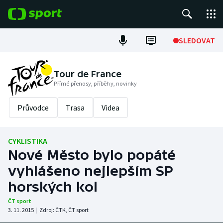
POPULÁRNÍ
SLEDOVAT
Fotbal
Tour de France
Přímé přenosy, příběhy, novinky
Hokej
Průvodce
Trasa
Videa
Tenis
Atletika
CYKLISTIKA
Nové Město bylo popáté
Cyklistika
vyhlášeno nejlepším SP
DALŠÍ SPORTY
horských kol
ČT sport
Americký fotbal
NEPŘEHLÉDNĚTE
3. 11. 2015
|
Zdroj:
ČTK
,
ČT sport