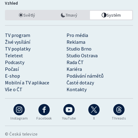
Vzhled
Světlý
Tmavý
Systém
TV program
Pro média
Živé vysílání
Reklama
TV poplatky
Studio Brno
Teletext
Studio Ostrava
Podcasty
Rada ČT
Počasí
Kariéra
E-shop
Podávání námětů
Mobilní a TV aplikace
Časté dotazy
Vše o ČT
Kontakty
Instagram
Facebook
YouTube
X
Threads
© Česká televize