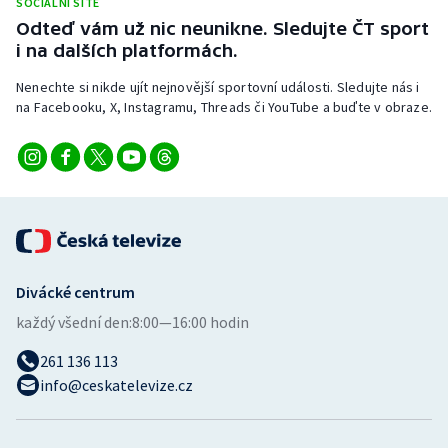
SOCIÁLNÍ SÍTĚ
Odteď vám už nic neunikne. Sledujte ČT sport
i na dalších platformách.
Nenechte si nikde ujít nejnovější sportovní události. Sledujte nás i
na Facebooku, X, Instagramu, Threads či YouTube a buďte v obraze.
Divácké centrum
každý všední den:
8:00—16:00 hodin
261 136 113
info@ceskatelevize.cz