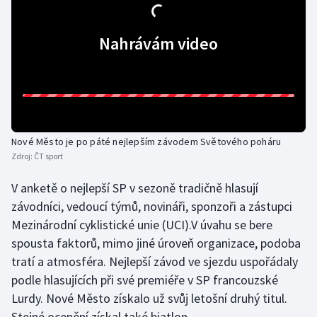
Olympijské hry
Nahrávám video
Parasport
Plavání
Plážový volejbal
Nové Město je po páté nejlepším závodem Světového poháru
Ragby
Zdroj:
ČT sport
V anketě o nejlepší SP v sezoně tradičně hlasují
Rychlobruslení
závodníci, vedoucí týmů, novináři, sponzoři a zástupci
Mezinárodní cyklistické unie (UCI).V úvahu se bere
Rychlostní kanoistika
spousta faktorů, mimo jiné úroveň organizace, podoba
Short track
tratí a atmosféra. Nejlepší závod ve sjezdu uspořádaly
podle hlasujících při své premiéře v SP francouzské
Sportovní střelba
Lurdy. Nové Město získalo už svůj letošní druhý titul.
Stejné ocenění získal také biatlon.