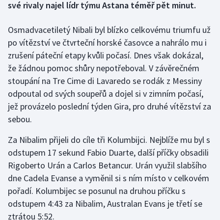
své rivaly najel lídr týmu Astana téměř pět minut.
Gymnastika
Osmadvacetiletý Nibali byl blízko celkovému triumfu už
po vítězství ve čtvrteční horské časovce a nahrálo mu i
Házená
zrušení páteční etapy kvůli počasí. Dnes však dokázal,
že žádnou pomoc shůry nepotřeboval. V závěrečném
Jezdectví
stoupání na Tre Cime di Lavaredo se rodák z Messiny
odpoutal od svých soupeřů a dojel si v zimním počasí,
Judo
jež provázelo poslední týden Gira, pro druhé vítězství za
Krasobruslení
sebou.
Za Nibalim přijeli do cíle tři Kolumbijci. Nejblíže mu byl s
Lezení
odstupem 17 sekund Fabio Duarte, další příčky obsadili
Lyže a snowboard
Rigoberto Urán a Carlos Betancur. Urán využil slabšího
dne Cadela Evanse a vyměnil si s ním místo v celkovém
Moderní pětiboj
pořadí. Kolumbijec se posunul na druhou příčku s
odstupem 4:43 za Nibalim, Australan Evans je třetí se
Motorsport
ztrátou 5:52.