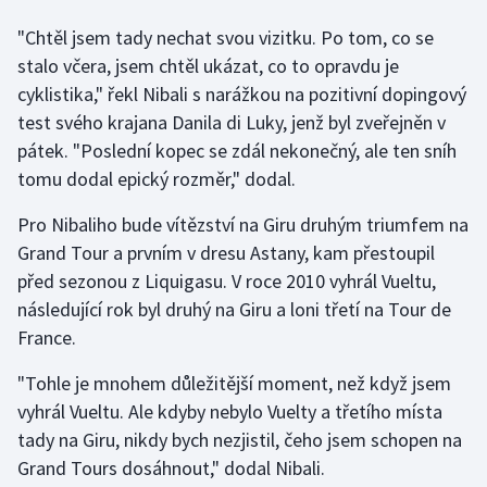
Olympijské hry
"Chtěl jsem tady nechat svou vizitku. Po tom, co se
stalo včera, jsem chtěl ukázat, co to opravdu je
Parasport
cyklistika," řekl Nibali s narážkou na pozitivní dopingový
test svého krajana Danila di Luky, jenž byl zveřejněn v
Plavání
pátek. "Poslední kopec se zdál nekonečný, ale ten sníh
tomu dodal epický rozměr," dodal.
Plážový volejbal
Pro Nibaliho bude vítězství na Giru druhým triumfem na
Ragby
Grand Tour a prvním v dresu Astany, kam přestoupil
před sezonou z Liquigasu. V roce 2010 vyhrál Vueltu,
Rychlobruslení
následující rok byl druhý na Giru a loni třetí na Tour de
France.
Rychlostní kanoistika
"Tohle je mnohem důležitější moment, než když jsem
Short track
vyhrál Vueltu. Ale kdyby nebylo Vuelty a třetího místa
tady na Giru, nikdy bych nezjistil, čeho jsem schopen na
Sportovní střelba
Grand Tours dosáhnout," dodal Nibali.