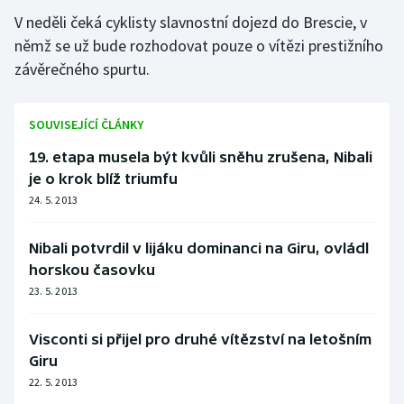
Stolní tenis
V neděli čeká cyklisty slavnostní dojezd do Brescie, v
němž se už bude rozhodovat pouze o vítězi prestižního
Triatlon
závěrečného spurtu.
Veslování
SOUVISEJÍCÍ ČLÁNKY
Vodní slalom
19. etapa musela být kvůli sněhu zrušena, Nibali
je o krok blíž triumfu
Volejbal
24. 5. 2013
Ostatní
Nibali potvrdil v lijáku dominanci na Giru, ovládl
horskou časovku
23. 5. 2013
Visconti si přijel pro druhé vítězství na letošním
Giru
22. 5. 2013