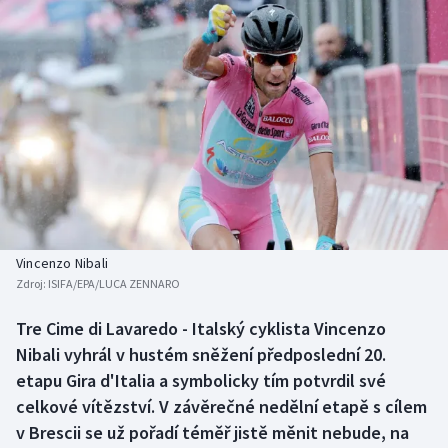
Baseball a softbal
Soutěže
Basketbal
Historické návraty
Biatlon
Aplikace ČT sport
Boby a skeleton
AZ kvíz
Box
Curling
Vincenzo Nibali
Zdroj:
ISIFA/EPA/LUCA ZENNARO
Dostihy
Tre Cime di Lavaredo - Italský cyklista Vincenzo
Florbal
Nibali vyhrál v hustém sněžení předposlední 20.
etapu Gira d'Italia a symbolicky tím potvrdil své
Futsal
celkové vítězství. V závěrečné nedělní etapě s cílem
v Brescii se už pořadí téměř jistě měnit nebude, na
Golf