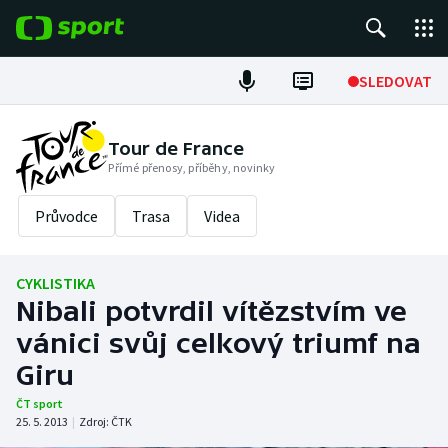
POPULÁRNÍ
SLEDOVAT
Fotbal
Tour de France
Přímé přenosy, příběhy, novinky
Hokej
Průvodce
Trasa
Videa
Tenis
Atletika
CYKLISTIKA
Nibali potvrdil vítězstvím ve
Cyklistika
vánici svůj celkový triumf na
DALŠÍ SPORTY
Giru
ČT sport
Americký fotbal
NEPŘEHLÉDNĚTE
25. 5. 2013
|
Zdroj:
ČTK