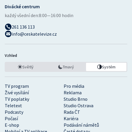
Divácké centrum
každý všední den:
8:00—16:00 hodin
261 136 113
info@ceskatelevize.cz
Vzhled
Světlý
Tmavý
Systém
TV program
Pro média
Živé vysílání
Reklama
TV poplatky
Studio Brno
Teletext
Studio Ostrava
Podcasty
Rada ČT
Počasí
Kariéra
E-shop
Podávání námětů
Mobilní a TV aplikace
Časté dotazy