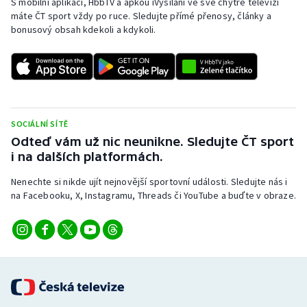
S mobilní aplikací, HbbTV a apkou iVysílání ve své chytré televizi
máte ČT sport vždy po ruce. Sledujte přímé přenosy, články a
bonusový obsah kdekoli a kdykoli.
SOCIÁLNÍ SÍTĚ
Odteď vám už nic neunikne. Sledujte ČT sport
i na dalších platformách.
Nenechte si nikde ujít nejnovější sportovní události. Sledujte nás i
na Facebooku, X, Instagramu, Threads či YouTube a buďte v obraze.