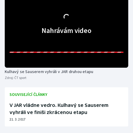
Olympijské hry
Parasport
Nahrávám video
Plavání
Plážový volejbal
Ragby
Kulhavý se Sauserem vyhráli v JAR druhou etapu
Zdroj:
ČT sport
Rychlobruslení
Rychlostní kanoistika
SOUVISEJÍCÍ ČLÁNKY
V JAR vládne vedro. Kulhavý se Sauserem
Short track
vyhráli ve finiši zkrácenou etapu
21. 3. 2017
Sportovní střelba