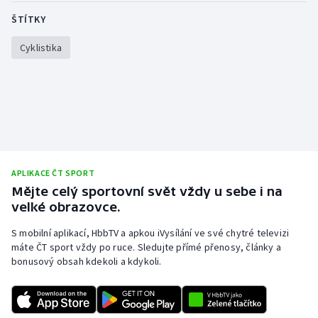
Stolní tenis
ŠTÍTKY
Triatlon
Cyklistika
Veslování
Vodní slalom
Volejbal
APLIKACE ČT SPORT
Ostatní
Mějte celý sportovní svět vždy u sebe i na
velké obrazovce.
S mobilní aplikací, HbbTV a apkou iVysílání ve své chytré televizi
máte ČT sport vždy po ruce. Sledujte přímé přenosy, články a
bonusový obsah kdekoli a kdykoli.