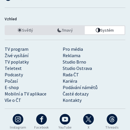
Vzhled
Světlý
Tmavý
Systém
TV program
Pro média
Živé vysílání
Reklama
TV poplatky
Studio Brno
Teletext
Studio Ostrava
Podcasty
Rada ČT
Počasí
Kariéra
E-shop
Podávání námětů
Mobilní a TV aplikace
Časté dotazy
Vše o ČT
Kontakty
Instagram
Facebook
YouTube
X
Threads