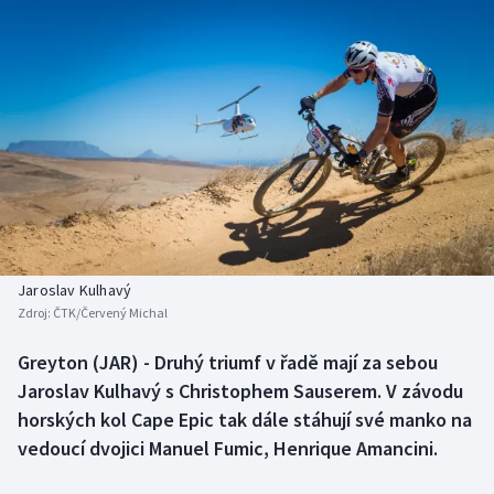
Baseball a softbal
Soutěže
Basketbal
Historické návraty
Biatlon
Aplikace ČT sport
Boby a skeleton
AZ kvíz
Box
Curling
Jaroslav Kulhavý
Zdroj:
ČTK/Červený Michal
Dostihy
Greyton (JAR) - Druhý triumf v řadě mají za sebou
Florbal
Jaroslav Kulhavý s Christophem Sauserem. V závodu
horských kol Cape Epic tak dále stáhují své manko na
Futsal
vedoucí dvojici Manuel Fumic, Henrique Amancini.
Golf