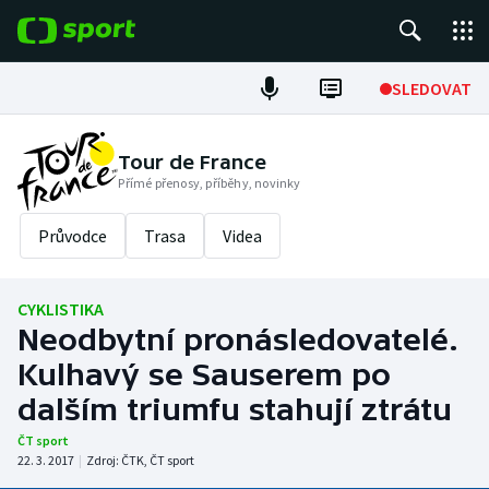
POPULÁRNÍ
SLEDOVAT
Fotbal
Tour de France
Přímé přenosy, příběhy, novinky
Hokej
Průvodce
Trasa
Videa
Tenis
Atletika
CYKLISTIKA
Neodbytní pronásledovatelé.
Cyklistika
Kulhavý se Sauserem po
DALŠÍ SPORTY
dalším triumfu stahují ztrátu
ČT sport
Americký fotbal
NEPŘEHLÉDNĚTE
22. 3. 2017
|
Zdroj:
ČTK
,
ČT sport