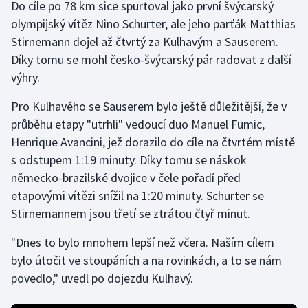
Do cíle po 78 km sice spurtoval jako první švýcarský
olympijský vítěz Nino Schurter, ale jeho parťák Matthias
Gymnastika
Stirnemann dojel až čtvrtý za Kulhavým a Sauserem.
Díky tomu se mohl česko-švýcarský pár radovat z další
Házená
výhry.
Jezdectví
Pro Kulhavého se Sauserem bylo ještě důležitější, že v
průběhu etapy "utrhli" vedoucí duo Manuel Fumic,
Judo
Henrique Avancini, jež dorazilo do cíle na čtvrtém místě
s odstupem 1:19 minuty. Díky tomu se náskok
Krasobruslení
německo-brazilské dvojice v čele pořadí před
etapovými vítězi snížil na 1:20 minuty. Schurter se
Lezení
Stirnemannem jsou třetí se ztrátou čtyř minut.
Lyže a snowboard
"Dnes to bylo mnohem lepší než včera. Naším cílem
bylo útočit ve stoupáních a na rovinkách, a to se nám
Moderní pětiboj
povedlo," uvedl po dojezdu Kulhavý.
Motorsport