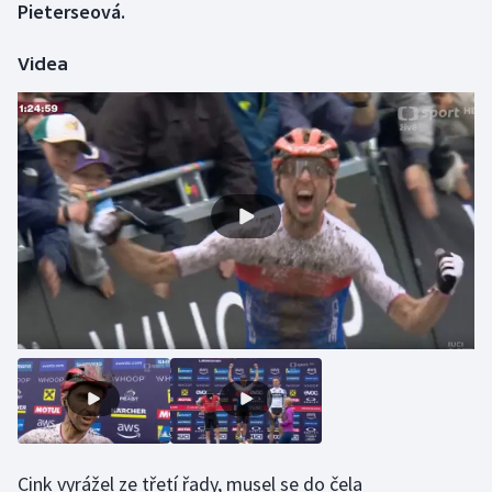
Pieterseová.
Gymnastika
Videa
Házená
Jezdectví
Judo
Krasobruslení
Lezení
Lyže a snowboard
Moderní pětiboj
Motorsport
Cink vyrážel ze třetí řady, musel se do čela