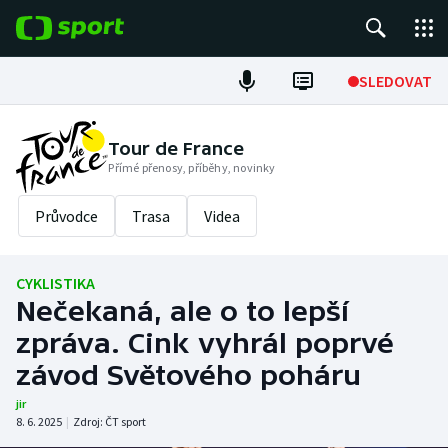
POPULÁRNÍ
SLEDOVAT
Fotbal
Tour de France
Přímé přenosy, příběhy, novinky
Hokej
Průvodce
Trasa
Videa
Tenis
Atletika
CYKLISTIKA
Nečekaná, ale o to lepší
Cyklistika
zpráva. Cink vyhrál poprvé
DALŠÍ SPORTY
závod Světového poháru
jir
Americký fotbal
NEPŘEHLÉDNĚTE
8. 6. 2025
|
Zdroj:
ČT sport