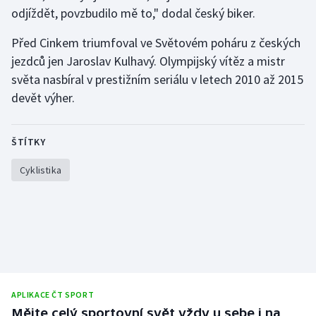
Stolní tenis
odjíždět, povzbudilo mě to," dodal český biker.
Před Cinkem triumfoval ve Světovém poháru z českých
Triatlon
jezdců jen Jaroslav Kulhavý. Olympijský vítěz a mistr
Veslování
světa nasbíral v prestižním seriálu v letech 2010 až 2015
devět výher.
Vodní slalom
ŠTÍTKY
Volejbal
Cyklistika
Ostatní
APLIKACE ČT SPORT
Mějte celý sportovní svět vždy u sebe i na