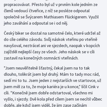
propracovávat. Přesto byl už v prvním kole jedním ze
Olympijské hry
členů vedoucí čtveřice, z níž se posléze odpoutal
společně se Švýcarem Mathiasem Flückigerem. Využil
Parasport
jeho zaváhání a odpoutal se i od něj.
Plavání
Český biker se dostal na samotné čelo, které udržel až
do cíle celého závodu. Svůj náskok vteřinu po vteřině
Plážový volejbal
navyšoval, neztrácel ani ve sjezdech, naopak v kopcích
zajížděl nejlepší časy ze všech. Jeho náskok se v cíli
Ragby
zastavil na konečných osmnácti vteřinách.
Rychlobruslení
"Jsem neuvěřitelně šťastný, čekal jsem na to tak
dlouho, tolikrát jsem byl druhý. Mám to tady moc rád,
Rychlostní kanoistika
sedí mi to tu. Jsem jeden z nejstarších ve startovce, už
jsem měl za to, že moje kariéra je u konce," líčil Cink v
Short track
cíli. "Konečně jsem dobře odstartoval, všechno mi
vyšlo, i sjezdy. Dvě kola před cílem jsem se necítil vůbec
Sportovní střelba
dobře, ale když jsem viděl, že jim zase začínám