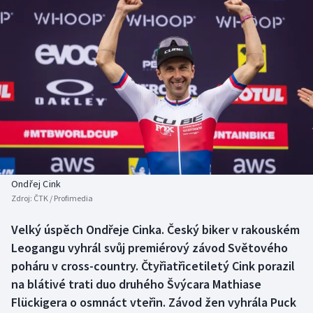
Baseball a softbal
Soutěže
Basketbal
Historické návraty
Biatlon
Aplikace ČT sport
Boby a skeleton
AZ kvíz
Box
Curling
Ondřej Cink
Zdroj:
ČTK / Profimedia
Dostihy
Velký úspěch Ondřeje Cinka. Český biker v rakouském
Florbal
Leogangu vyhrál svůj premiérový závod Světového
poháru v cross-country. Čtyřiatřicetiletý Cink porazil
Futsal
na blátivé trati duo druhého Švýcara Mathiase
Flückigera o osmnáct vteřin. Závod žen vyhrála Puck
Golf