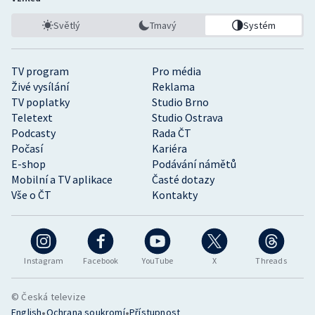
Světlý
Tmavý
Systém
TV program
Pro média
Živé vysílání
Reklama
TV poplatky
Studio Brno
Teletext
Studio Ostrava
Podcasty
Rada ČT
Počasí
Kariéra
E-shop
Podávání námětů
Mobilní a TV aplikace
Časté dotazy
Vše o ČT
Kontakty
Instagram
Facebook
YouTube
X
Threads
© Česká televize
•
•
English
Ochrana soukromí
Přístupnost