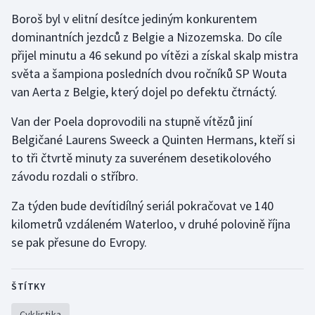
Stolní tenis
Boroš byl v elitní desítce jediným konkurentem
dominantních jezdců z Belgie a Nizozemska. Do cíle
Triatlon
přijel minutu a 46 sekund po vítězi a získal skalp mistra
světa a šampiona posledních dvou ročníků SP Wouta
Veslování
van Aerta z Belgie, který dojel po defektu čtrnáctý.
Vodní slalom
Van der Poela doprovodili na stupně vítězů jiní
Belgičané Laurens Sweeck a Quinten Hermans, kteří si
Volejbal
to tři čtvrtě minuty za suverénem desetikolového
závodu rozdali o stříbro.
Ostatní
Za týden bude devítidílný seriál pokračovat ve 140
kilometrů vzdáleném Waterloo, v druhé polovině října
se pak přesune do Evropy.
ŠTÍTKY
Cyklistika