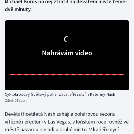
Michael Boroš na něj ztratil na devátém místě téměř
dvě minuty.
Gymnastika
Házená
Jezdectví
Nahrávám video
Judo
Krasobruslení
Lezení
Cyklokrosový Světový pohár začal vítězstvím Kateřiny Nash
Lyže a snowboard
Zdroj:
ČT sport
Devětatřicetiletá Nash zahájila pohárovou sezonu
Moderní pětiboj
vítězně i předloni v Las Vegas, v loňském roce rovněž ve
Motorsport
městě hazardu obsadila druhé místo. V kariéře nyní