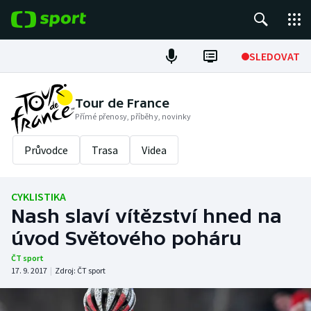
POPULÁRNÍ
SLEDOVAT
Fotbal
Tour de France
Přímé přenosy, příběhy, novinky
Hokej
Průvodce
Trasa
Videa
Tenis
Atletika
CYKLISTIKA
Nash slaví vítězství hned na
Cyklistika
úvod Světového poháru
DALŠÍ SPORTY
ČT sport
17. 9. 2017
|
Zdroj:
ČT sport
Americký fotbal
NEPŘEHLÉDNĚTE