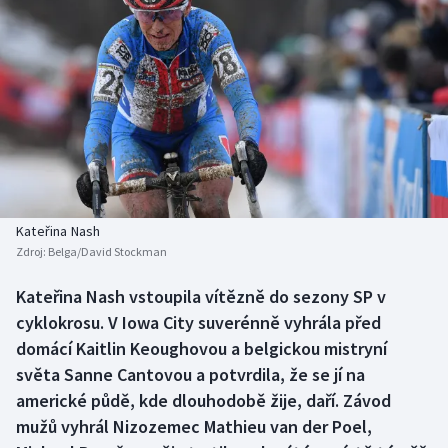
Baseball a softbal
Soutěže
Basketbal
Historické návraty
Biatlon
Aplikace ČT sport
Boby a skeleton
AZ kvíz
Box
Kateřina Nash
Curling
Zdroj:
Belga/David Stockman
Kateřina Nash vstoupila vítězně do sezony SP v
Dostihy
cyklokrosu. V Iowa City suverénně vyhrála před
domácí Kaitlin Keoughovou a belgickou mistryní
Florbal
světa Sanne Cantovou a potvrdila, že se jí na
Futsal
americké půdě, kde dlouhodobě žije, daří. Závod
mužů vyhrál Nizozemec Mathieu van der Poel,
Golf