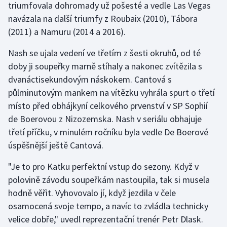
triumfovala dohromady už pošesté a vedle Las Vegas
Olympijské hry
navázala na další triumfy z Roubaix (2010), Tábora
(2011) a Namuru (2014 a 2016).
Parasport
Nash se ujala vedení ve třetím z šesti okruhů, od té
Plavání
doby ji soupeřky marně stíhaly a nakonec zvítězila s
dvanáctisekundovým náskokem. Cantová s
Plážový volejbal
půlminutovým mankem na vítězku vyhrála spurt o třetí
místo před obhájkyní celkového prvenství v SP Sophií
Ragby
de Boerovou z Nizozemska. Nash v seriálu obhajuje
třetí příčku, v minulém ročníku byla vedle De Boerové
Rychlobruslení
úspěšnější ještě Cantová.
Rychlostní kanoistika
"Je to pro Katku perfektní vstup do sezony. Když v
polovině závodu soupeřkám nastoupila, tak si musela
Short track
hodně věřit. Vyhovovalo jí, když jezdila v čele
osamocená svoje tempo, a navíc to zvládla technicky
Sportovní střelba
velice dobře," uvedl reprezentační trenér Petr Dlask.