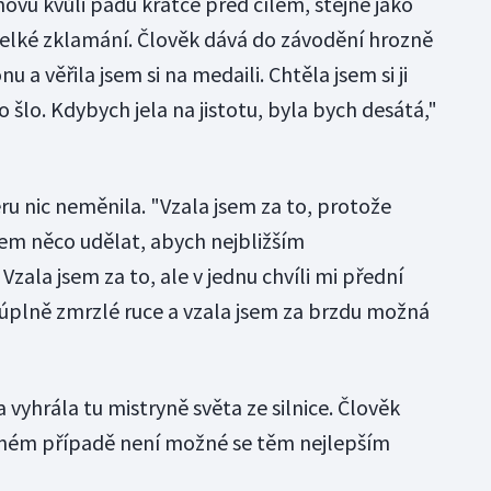
novu kvůli pádu krátce před cílem, stejně jako
o velké zklamání. Člověk dává do závodění hrozně
 a věřila jsem si na medaili. Chtěla jsem si ji
o šlo. Kdybych jela na jistotu, byla bych desátá,"
ěru nic neměnila. "Vzala jsem za to, protože
jsem něco udělat, abych nejbližším
zala jsem za to, ale v jednu chvíli mi přední
úplně zmrzlé ruce a vzala jsem za brzdu možná
a vyhrála tu mistryně světa ze silnice. Člověk
ačném případě není možné se těm nejlepším