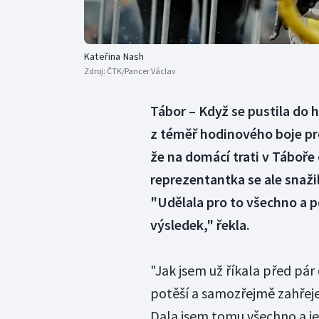
Kateřina Nash
Zdroj:
ČTK/Pancer Václav
Tábor – Když se pustila do 
z téměř hodinového boje pro
že na domácí trati v Táboře 
reprezentantka se ale snažil
"Udělala pro to všechno a p
výsledek," řekla.
"Jak jsem už říkala před pár 
potěší a samozřejmě zahřeje
Dala jsem tomu všechno a je t