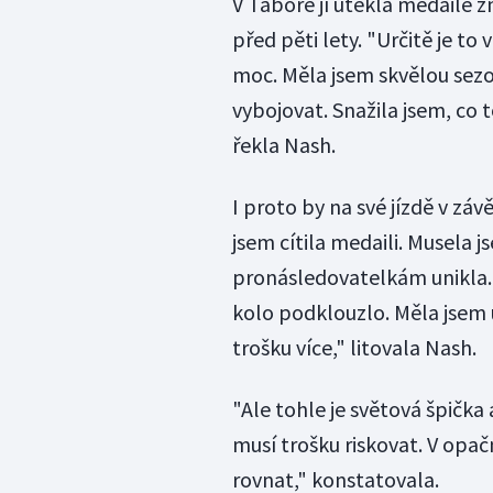
V Táboře jí utekla medaile z
před pěti lety. "Určitě je t
moc. Měla jsem skvělou sezonu
vybojovat. Snažila jsem, co t
řekla Nash.
I proto by na své jízdě v záv
jsem cítila medaili. Musela 
pronásledovatelkám unikla. V
kolo podklouzlo. Měla jsem 
trošku více," litovala Nash.
"Ale tohle je světová špička 
musí trošku riskovat. V op
rovnat," konstatovala.