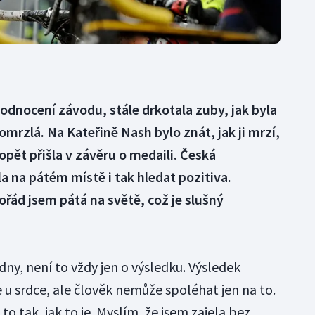
hodnocení závodu, stále drkotala zuby, jak byla
mrzlá. Na Kateřině Nash bylo znát, jak ji mrzí,
opět přišla v závěru o medaili. Česká
a na pátém místě i tak hledat pozitiva.
ořád jsem pátá na světě, což je slušný
dny, není to vždy jen o výsledku. Výsledek
 u srdce, ale člověk nemůže spoléhat jen na to.
o tak, jak to je. Myslím, že jsem zajela bez