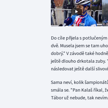
Do cíle přijela s potlučený
dvě. Musela jsem se tam uhod
dobrý." V závodě také hodně 
ještě dlouho drkotala zuby. 
následovat ještě další slivo
Sama neví, kolik šampionátů 
smála se. "Pan Kalaš říkal, 
Tábor už nebude, tak nevím. 