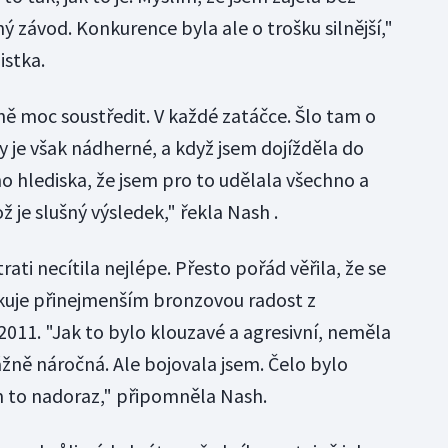
ý závod. Konkurence byla ale o trošku silnější,"
istka.
ně moc soustředit. V každé zatáčce. Šlo tam o
 je však nádherné, a když jsem dojížděla do
toho hlediska, že jsem pro to udělala všechno a
 je slušný výsledek," řekla Nash .
rati necítila nejlépe. Přesto pořád věřila, že se
uje přinejmenším bronzovou radost z
11. "Jak to bylo klouzavé a agresivní, neměla
ážně náročná. Ale bojovala jsem. Čelo bylo
m to nadoraz," připomněla Nash.