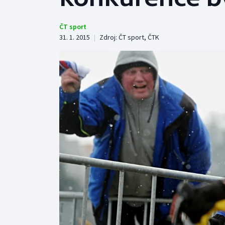
Curling
Dostihy
ČT sport
31. 1. 2015
|
Zdroj:
ČT sport
,
ČTK
Florbal
Futsal
Golf
Gymnastika