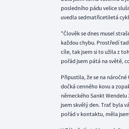
posledního pádu velice slušn
uvedla sedmatřicetiletá cykl
"Člověk se dnes musel straš
každou chybu. Prostředí tady
cíle, tak jsem si to užila z 
pořád jsem pátá na světě, což
Připustila, že se na náročné t
dočká cenného kovu a zopak
německého Sankt Wendelu 20
jsem skvělý den. Trať byla v
pořád v kontaktu, měla jse