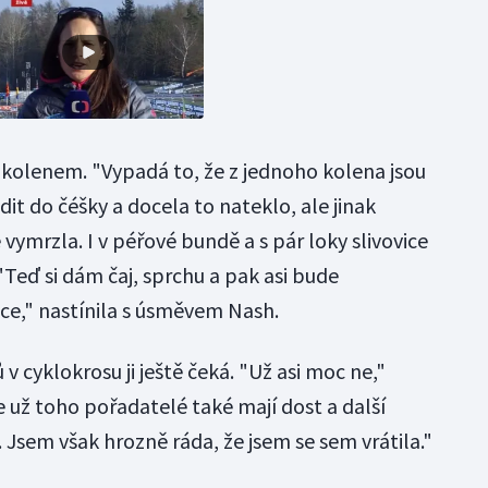
m kolenem. "Vypadá to, že z jednoho kolena jsou
it do čéšky a docela to nateklo, ale jinak
vymrzla. I v péřové bundě a s pár loky slivovice
"Teď si dám čaj, sprchu a pak asi bude
vice," nastínila s úsměvem Nash.
v cyklokrosu ji ještě čeká. "Už asi moc ne,"
že už toho pořadatelé také mají dost a další
Jsem však hrozně ráda, že jsem se sem vrátila."