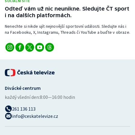
SOCIÁLNÍ SÍTĚ
Odteď vám už nic neunikne. Sledujte ČT sport
i na dalších platformách.
Nenechte si nikde ujít nejnovější sportovní události. Sledujte nás i
na Facebooku, X, Instagramu, Threads či YouTube a buďte v obraze.
Divácké centrum
každý všední den:
8:00—16:00 hodin
261 136 113
info@ceskatelevize.cz