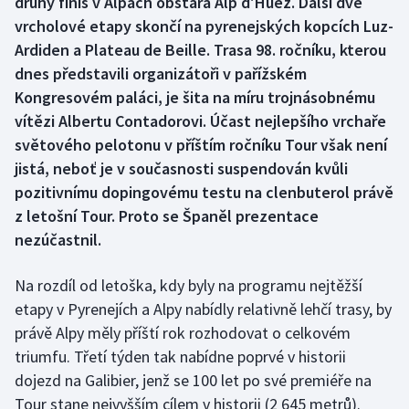
druhý finiš v Alpách obstará Alp d'Huez. Další dvě
vrcholové etapy skončí na pyrenejských kopcích Luz-
Gymnastika
Ardiden a Plateau de Beille. Trasa 98. ročníku, kterou
dnes představili organizátoři v pařížském
Házená
Kongresovém paláci, je šita na míru trojnásobnému
vítězi Albertu Contadorovi. Účast nejlepšího vrchaře
Jezdectví
světového pelotonu v příštím ročníku Tour však není
jistá, neboť je v současnosti suspendován kvůli
Judo
pozitivnímu dopingovému testu na clenbuterol právě
z letošní Tour. Proto se Španěl prezentace
Krasobruslení
nezúčastnil.
Lezení
Na rozdíl od letoška, kdy byly na programu nejtěžší
Lyže a snowboard
etapy v Pyrenejích a Alpy nabídly relativně lehčí trasy, by
právě Alpy měly příští rok rozhodovat o celkovém
Moderní pětiboj
triumfu. Třetí týden tak nabídne poprvé v historii
dojezd na Galibier, jenž se 100 let po své premiéře na
Motorsport
Tour stane nejvyšším cílem v historii (2 645 metrů).