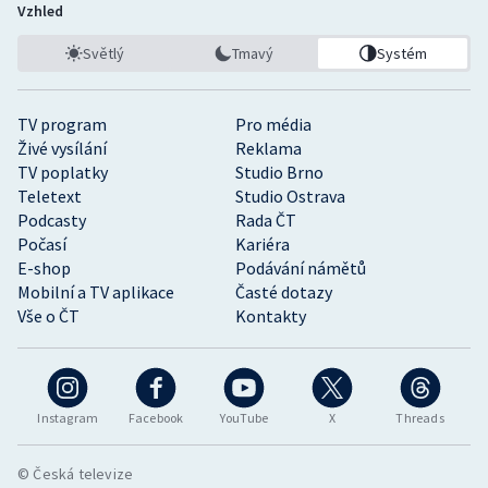
Vzhled
Světlý
Tmavý
Systém
TV program
Pro média
Živé vysílání
Reklama
TV poplatky
Studio Brno
Teletext
Studio Ostrava
Podcasty
Rada ČT
Počasí
Kariéra
E-shop
Podávání námětů
Mobilní a TV aplikace
Časté dotazy
Vše o ČT
Kontakty
Instagram
Facebook
YouTube
X
Threads
© Česká televize