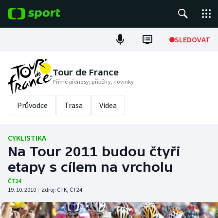
POPULÁRNÍ
SLEDOVAT
Fotbal
Tour de France
Přímé přenosy, příběhy, novinky
Hokej
Průvodce
Trasa
Videa
Tenis
Atletika
CYKLISTIKA
Na Tour 2011 budou čtyři
Cyklistika
etapy s cílem na vrcholu
DALŠÍ SPORTY
ČT24
19. 10. 2010
|
Zdroj:
ČTK
,
ČT24
Americký fotbal
NEPŘEHLÉDNĚTE