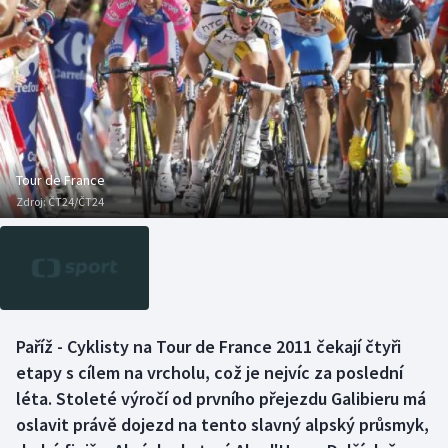
Baseball a softbal
Soutěže
Basketbal
Historické návraty
Biatlon
Aplikace ČT sport
Boby a skeleton
AZ kvíz
Tour de France
Zdroj:
ČT24/ČT24
Box
Curling
Dostihy
Paříž - Cyklisty na Tour de France 2011 čekají čtyři
Florbal
etapy s cílem na vrcholu, což je nejvíc za poslední
léta. Stoleté výročí od prvního přejezdu Galibieru má
Futsal
oslavit právě dojezd na tento slavný alpský průsmyk,
Golf