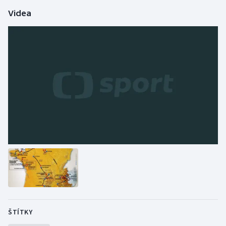
Stolní tenis
Videa
Triatlon
Veslování
Vodní slalom
Volejbal
Ostatní
ŠTÍTKY