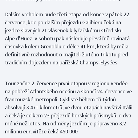
Olympijské hry
Dalším vrcholem bude třetí etapa od konce v pátek 22.
července, kde po dalším přejezdu Galibieru čeká na
Parasport
jezdce slavných 21 vlásenek k lyžařskému středisku
Alpe d'Huez. V sobotu pak následuje převážně rovinatá
Plavání
časovka kolem Grenoblu o délce 41 km, která by měla
Plážový volejbal
definitivně rozhodnout o majiteli žlutého trikotu před
tradičním dojezdem na pařížská Champs-Elysées.
Ragby
Tour začne 2. července první etapou v regionu Vendée
Rychlobruslení
na pobřeží Atlantského oceánu a skončí 24. července ve
Rychlostní kanoistika
francouzské metropoli. Cyklisté během tří týdnů
absolvují 3 471 kilometrů, ve dvou etapách navštíví Itálii
Short track
a čeká je celkem 23 přejezdů horských průsmyků, o dva
méně než letos. Na odměny jezdům je připraveno 3,2
Sportovní střelba
milionu eur, vítěze čeká 450 000.