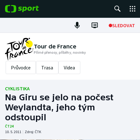
POPULÁRNÍ
SLEDOVAT
Fotbal
Tour de France
Přímé přenosy, příběhy, novinky
Hokej
Průvodce
Trasa
Videa
Tenis
Atletika
CYKLISTIKA
Na Giru se jelo na počest
Cyklistika
Weylandta, jeho tým
DALŠÍ SPORTY
odstoupil
ČT24
Americký fotbal
NEPŘEHLÉDNĚTE
10. 5. 2011
|
Zdroj:
ČTK