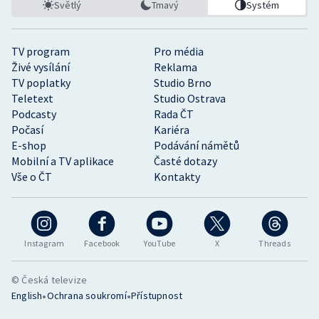
Světlý
Tmavý
Systém
TV program
Pro média
Živé vysílání
Reklama
TV poplatky
Studio Brno
Teletext
Studio Ostrava
Podcasty
Rada ČT
Počasí
Kariéra
E-shop
Podávání námětů
Mobilní a TV aplikace
Časté dotazy
Vše o ČT
Kontakty
Instagram
Facebook
YouTube
X
Threads
© Česká televize
•
•
English
Ochrana soukromí
Přístupnost