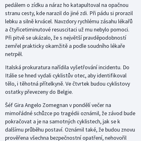
Stolní tenis
pedálem o zídku a náraz ho katapultoval na opačnou
stranu cesty, kde narazil do jiné zdi. Při pádu si prorazil
Triatlon
lebku a silně krvácel. Navzdory rychlému zásahu lékařů
a čtyřicetiminutové resuscitaci už mu nebylo pomoci.
Veslování
Při pitvě se ukázalo, že s největší pravděpodobností
zemřel prakticky okamžitě a podle soudního lékaře
Vodní slalom
netrpěl.
Volejbal
Italská prokuratura nařídila vyšetřování incidentu. Do
Itálie se hned vydali cyklistův otec, aby identifikoval
Ostatní
tělo, i těhotná přítelkyně. Ve čtvrtek budou cyklistovy
ostatky převezeny do Belgie.
Šéf Gira Angelo Zomegnan v pondělí večer na
mimořádné schůzce po tragédii oznámil, že závod bude
pokračovat a je na samotných cyklistech, jak se k
dalšímu průběhu postaví. Oznámil také, že budou znovu
prověřena všechna bezpečnostní opatření, nehovořil