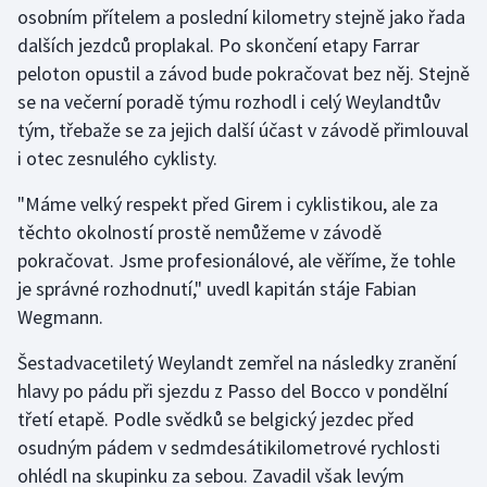
osobním přítelem a poslední kilometry stejně jako řada
Olympijské hry
dalších jezdců proplakal. Po skončení etapy Farrar
peloton opustil a závod bude pokračovat bez něj. Stejně
Parasport
se na večerní poradě týmu rozhodl i celý Weylandtův
tým, třebaže se za jejich další účast v závodě přimlouval
Plavání
i otec zesnulého cyklisty.
Plážový volejbal
"Máme velký respekt před Girem i cyklistikou, ale za
těchto okolností prostě nemůžeme v závodě
Ragby
pokračovat. Jsme profesionálové, ale věříme, že tohle
je správné rozhodnutí," uvedl kapitán stáje Fabian
Rychlobruslení
Wegmann.
Rychlostní kanoistika
Šestadvacetiletý Weylandt zemřel na následky zranění
hlavy po pádu při sjezdu z Passo del Bocco v pondělní
Short track
třetí etapě. Podle svědků se belgický jezdec před
osudným pádem v sedmdesátikilometrové rychlosti
Sportovní střelba
ohlédl na skupinku za sebou. Zavadil však levým