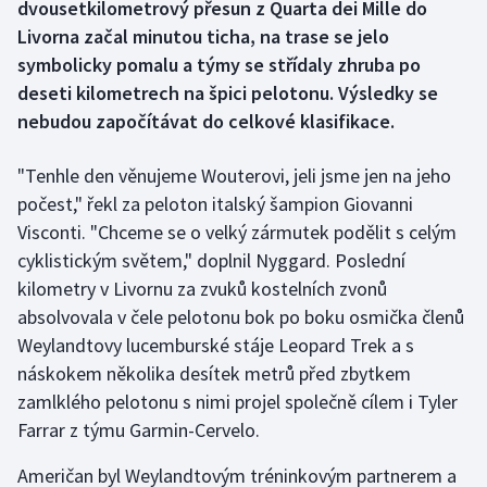
dvousetkilometrový přesun z Quarta dei Mille do
Livorna začal minutou ticha, na trase se jelo
Gymnastika
symbolicky pomalu a týmy se střídaly zhruba po
deseti kilometrech na špici pelotonu. Výsledky se
Házená
nebudou započítávat do celkové klasifikace.
Jezdectví
"Tenhle den věnujeme Wouterovi, jeli jsme jen na jeho
počest," řekl za peloton italský šampion Giovanni
Judo
Visconti. "Chceme se o velký zármutek podělit s celým
Krasobruslení
cyklistickým světem," doplnil Nyggard. Poslední
kilometry v Livornu za zvuků kostelních zvonů
Lezení
absolvovala v čele pelotonu bok po boku osmička členů
Weylandtovy lucemburské stáje Leopard Trek a s
Lyže a snowboard
náskokem několika desítek metrů před zbytkem
zamlklého pelotonu s nimi projel společně cílem i Tyler
Moderní pětiboj
Farrar z týmu Garmin-Cervelo.
Motorsport
Američan byl Weylandtovým tréninkovým partnerem a