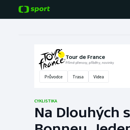
POPULÁRNÍ
DALŠÍ SPORTY
Fotbal
Americký fotbal
Hokej
Baseball a softbal
Tour de France
Přímé přenosy, příběhy, novinky
Tenis
Basketbal
Průvodce
Trasa
Videa
Atletika
Biatlon
Cyklistika
CYKLISTIKA
Boby a skeleton
Na Dlouhých st
Box
Bonneu. Jedená