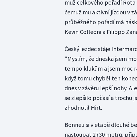
muž celkového pořadí Rota 
čemuž mu aktivní jízdou v z
průběžného pořadí má násk
Kevin Colleoni a Filippo Zana 
Český jezdec stáje Intermarch
"Myslím, že dneska jsem moh
tempo klukům a jsem moc rád,
když tomu chyběl ten konec 
dnes v závěru lepší nohy. Al
se zlepšilo počasí a trochu j
zhodnotil Hirt.
Bonneu si v etapě dlouhé be
nastoupat 2730 metrů, připsa