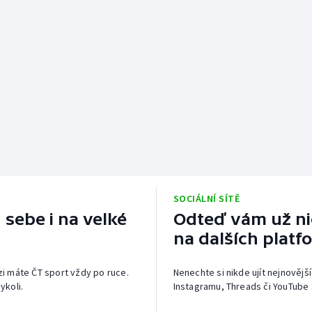
SOCIÁLNÍ SÍTĚ
 sebe i na velké
Odteď vám už nic
na dalších platf
izi máte ČT sport vždy po ruce.
Nenechte si nikde ujít nejnovější
ykoli.
Instagramu, Threads či YouTube 