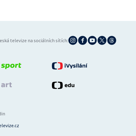
eská televize na sociálních sítích:
din
levize.cz