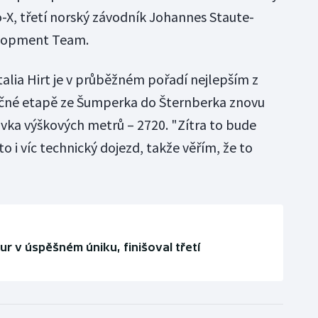
o-X, třetí norský závodník Johannes Staute-
elopment Team.
talia Hirt je v průběžném pořadí nejlepším z
rečné etapě ze Šumperka do Šternberka znovu
vka výškových metrů – 2720. "Zítra to bude
o i víc technický dojezd, takže věřím, že to
ur v úspěšném úniku, finišoval třetí