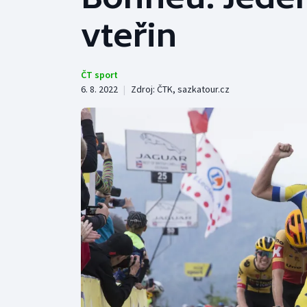
Curling
vteřin
Dostihy
Florbal
ČT sport
6. 8. 2022
|
Zdroj:
ČTK
,
sazkatour.cz
Futsal
Golf
Gymnastika