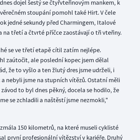
dnes dojel šestý se čtyřvteřinovým mankem, k
ávěrečném stoupání pomohl také Hirt. V čele
ok jedné sekundy před Charmingem, Italové
na třetí a čtvrté příčce zaostávají o tři vteřiny.
é se ve třetí etapě cítil zatím nejlépe.
l zaútočit, ale poslední kopec jsem dělal
 že to vyšlo a ten žlutý dres jsme udrželi, i
a nebyli jsme na stupních vítězů. Ostatní měli
e závod to byl dnes pěkný, docela se hodilo, že
sme se zchladili a naštěstí jsme nezmokli,"
zmála 150 kilometrů, na které museli cyklisté
l první profesionální vítězství v kariéře. Druhý