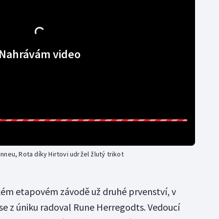
Nahrávám video
neu, Rota díky Hirtovi udržel žlutý trikot
kém etapovém závodě už druhé prvenství, v
se z úniku radoval Rune Herregodts. Vedoucí