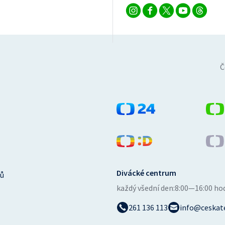
Č
Divácké centrum
ů
každý všední den:
8:00—16:00 ho
261 136 113
info@ceskate