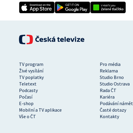
TV program
Pro média
Živé vysílání
Reklama
TV poplatky
Studio Brno
Teletext
Studio Ostrava
Podcasty
Rada ČT
Počasí
Kariéra
E-shop
Podávání námět
Mobilní a TV aplikace
Časté dotazy
Vše o ČT
Kontakty