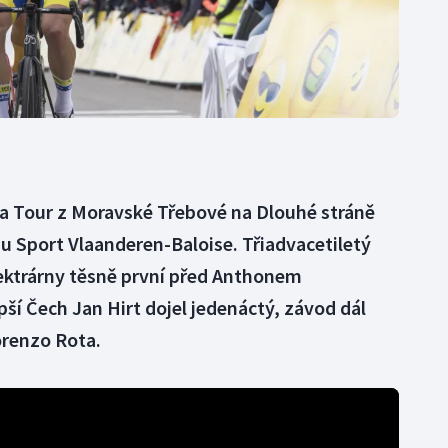
ka Tour z Moravské Třebové na Dlouhé stráně
u Sport Vlaanderen-Baloise. Třiadvacetiletý
elektrárny těsně první před Anthonem
í Čech Jan Hirt dojel jedenáctý, závod dál
orenzo Rota.