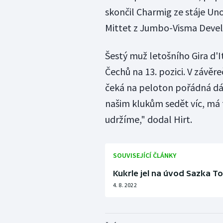
skončil Charmig ze stáje Un
Mittet z Jumbo-Visma Dev
Šestý muž letošního Gira d'I
Čechů na 13. pozici. V závě
čeká na peloton pořádná dá
našim klukům sedět víc, má t
udržíme," dodal Hirt.
SOUVISEJÍCÍ ČLÁNKY
Kukrle jel na úvod Sazka To
4. 8. 2022