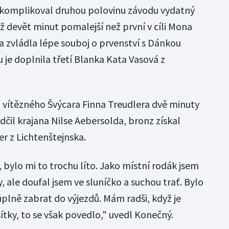
zkomplikoval druhou polovinu závodu vydatný
ež devět minut pomalejší než první v cíli Mona
 zvládla lépe souboj o prvenství s Dánkou
 je doplnila třetí Blanka Kata Vasová z
 vítězného Švýcara Finna Treudlera dvě minuty
čil krajana Nilse Aebersolda, bronz získal
 z Lichtenštejnska.
bylo mi to trochu líto. Jako místní rodák jsem
, ale doufal jsem ve sluníčko a suchou trať. Bylo
plně zabrat do výjezdů. Mám radši, když je
ítky, to se však povedlo," uvedl Konečný.