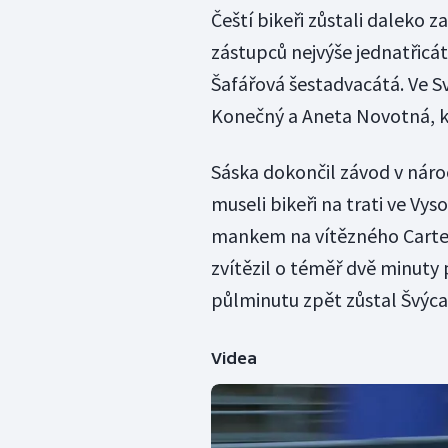
Čeští bikeři zůstali daleko 
zástupců nejvýše jednatřicá
Šafářová šestadvacátá. Ve Svě
Konečný a Aneta Novotná, kt
Sáska dokončil závod v nár
museli bikeři na trati ve Vy
mankem na vítězného Carte
zvítězil o téměř dvě minut
půlminutu zpět zůstal Švýca
Videa