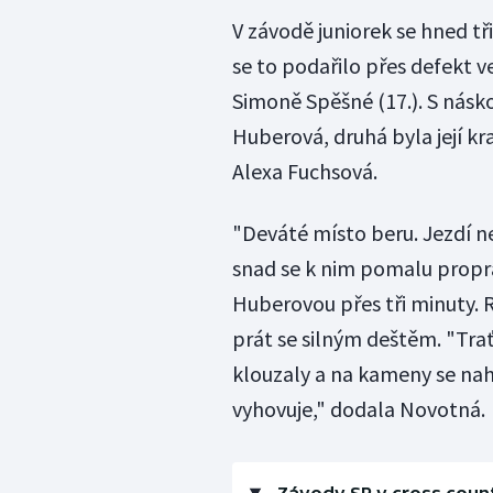
V závodě juniorek se hned tř
se to podařilo přes defekt v
Simoně Spěšné (17.). S násk
Huberová, druhá byla její k
Alexa Fuchsová.
"Deváté místo beru. Jezdí 
snad se k nim pomalu propra
Huberovou přes tři minuty. R
prát se silným deštěm. "Trať
klouzaly a na kameny se nahr
vyhovuje," dodala Novotná.