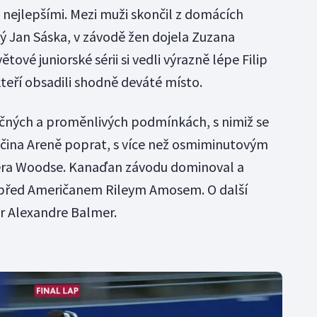
za nejlepšími. Mezi muži skončil z domácích
tý Jan Sáska, v závodě žen dojela Zuzana
tové juniorské sérii si vedli výrazně lépe Filip
eří obsadili shodně deváté místo.
očných a proměnlivých podmínkách, s nimiž se
sočina Areně poprat, s více než osmiminutovým
ra Woodse. Kanaďan závodu dominoval a
y před Američanem Rileym Amosem. O další
r Alexandre Balmer.