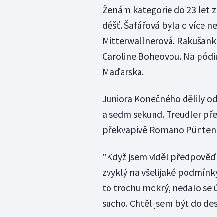
Ženám kategorie do 23 let 
déšť. Šafářová byla o více n
Mitterwallnerová. Rakušanka
Caroline Boheovou. Na pódiu
Maďarska.
Juniora Konečného dělily od
a sedm sekund. Treudler před
překvapivě Romano Püntener
"Když jsem viděl předpověď, 
zvyklý na všelijaké podmínky
to trochu mokrý, nedalo se ú
sucho. Chtěl jsem být do des