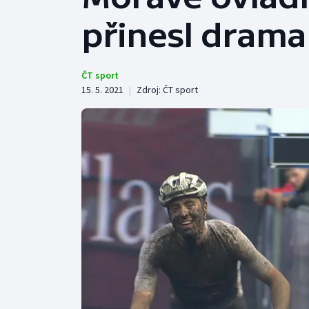
Curling
přinesl drama
Dostihy
Florbal
ČT sport
15. 5. 2021
|
Zdroj:
ČT sport
Futsal
Golf
Gymnastika