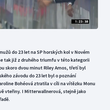
mužů do 23 let na SP horských kol v Novém
e tak již z druhého triumfu v této kategorii
tou skoro dvou minut Riley Amos, třetí byl
ského závodu do 23 let byl o poznání
roline Bohéová ztratila v cíli na vítězku Monu
 vteřiny. I Mitterwallnerová, stejně jako
řadě.