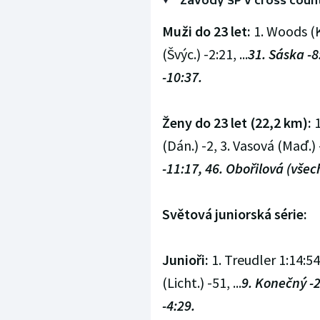
Závody SP v cross coun
Muži do 23 let:
1. Woods (K
(Švýc.) -2:21, ...
31. Sáska -8
-10:37.
Ženy do 23 let (22,2 km):
1
(Dán.) -2, 3. Vasová (Maď.) -
-11:17, 46. Obořilová (všec
Světová juniorská série:
Junioři:
1. Treudler 1:14:54
(Licht.) -51, ...
9. Konečný -2
-4:29.