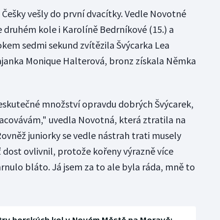
i Češky vešly do první dvacítky. Vedle Novotné
e druhém kole i Karolíně Bedrníkové (15.) a
okem sedmi sekund zvítězila Švýcarka Lea
rajanka Monique Halterová, bronz získala Němka
neskutečné množství opravdu dobrých Švýcarek,
covávám," uvedla Novotná, která ztratila na
ovněž juniorky se vedle nástrah trati musely
 dost ovlivnil, protože kořeny výrazně více
nulo bláto. Já jsem za to ale byla ráda, mně to