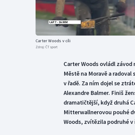
Carter Woods v cíli
Zdroj:
ČT sport
Carter Woods ovládl závod 
Městě na Moravě a radoval s
v řadě. Za ním dojel se ztrá
Alexandre Balmer. Finiš žen
dramatičtější, když druhá Ca
Mitterwallnerovou pouhé dvě
Woods, zvítězila podruhé v 