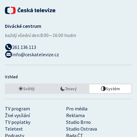
Divácké centrum
každý všední den:
8:00—16:00 hodin
261 136 113
info@ceskatelevize.cz
Vzhled
Světlý
Tmavý
Systém
TV program
Pro média
Živé vysílání
Reklama
TV poplatky
Studio Brno
Teletext
Studio Ostrava
Podcasty
Rada ČT