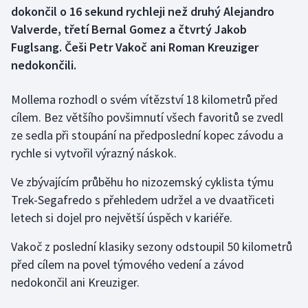
dokončil o 16 sekund rychleji než druhý Alejandro
Valverde, třetí Bernal Gomez a čtvrtý Jakob
Gymnastika
Fuglsang. Češi Petr Vakoč ani Roman Kreuziger
nedokončili.
Házená
Jezdectví
Mollema rozhodl o svém vítězství 18 kilometrů před
cílem. Bez většího povšimnutí všech favoritů se zvedl
Judo
ze sedla při stoupání na předposlední kopec závodu a
rychle si vytvořil výrazný náskok.
Krasobruslení
Ve zbývajícím průběhu ho nizozemský cyklista týmu
Lezení
Trek-Segafredo s přehledem udržel a ve dvaatřiceti
letech si dojel pro největší úspěch v kariéře.
Lyže a snowboard
Vakoč z poslední klasiky sezony odstoupil 50 kilometrů
Moderní pětiboj
před cílem na povel týmového vedení a závod
nedokončil ani Kreuziger.
Motorsport