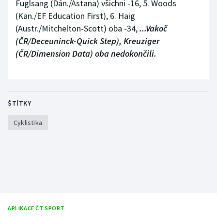
Fuglsang (Dán./Astana) všichni -16, 5. Woods
Stolní tenis
(Kan./EF Education First), 6. Haig
(Austr./Mitchelton-Scott) oba -34,
...Vakoč
Triatlon
(ČR/Deceuninck-Quick Step), Kreuziger
(ČR/Dimension Data) oba nedokončili.
Veslování
Vodní slalom
Volejbal
ŠTÍTKY
Ostatní
Cyklistika
APLIKACE ČT SPORT