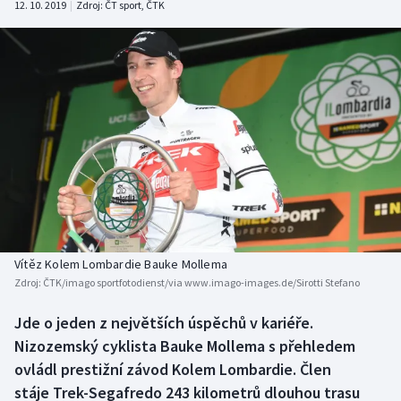
12. 10. 2019
|
Zdroj:
ČT sport
,
ČTK
Baseball a softbal
Soutěže
Basketbal
Historické návraty
Biatlon
Aplikace ČT sport
Boby a skeleton
AZ kvíz
Box
Curling
Vítěz Kolem Lombardie Bauke Mollema
Dostihy
Zdroj:
ČTK/imago sportfotodienst/via www.imago-images.de/Sirotti Stefano
Florbal
Jde o jeden z největších úspěchů v kariéře.
Nizozemský cyklista Bauke Mollema s přehledem
Futsal
ovládl prestižní závod Kolem Lombardie. Člen
stáje Trek-Segafredo 243 kilometrů dlouhou trasu
Golf