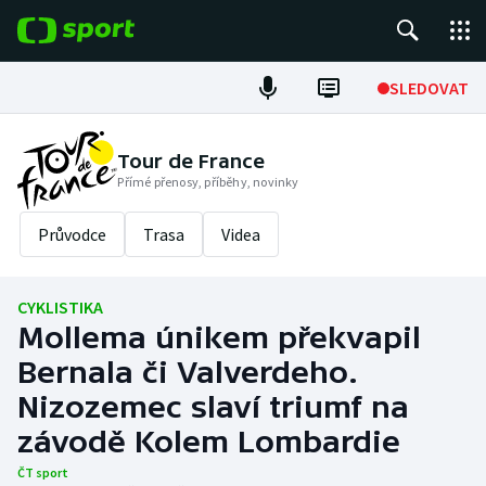
POPULÁRNÍ
SLEDOVAT
Fotbal
Tour de France
Přímé přenosy, příběhy, novinky
Hokej
Průvodce
Trasa
Videa
Tenis
Atletika
CYKLISTIKA
Mollema únikem překvapil
Cyklistika
Bernala či Valverdeho.
DALŠÍ SPORTY
Nizozemec slaví triumf na
závodě Kolem Lombardie
Americký fotbal
NEPŘEHLÉDNĚTE
ČT sport