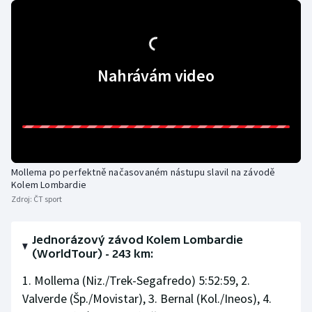
Olympijské hry
Parasport
Nahrávám video
Plavání
Plážový volejbal
Ragby
Mollema po perfektně načasovaném nástupu slavil na závodě
Kolem Lombardie
Rychlobruslení
Zdroj:
ČT sport
Rychlostní kanoistika
Jednorázový závod Kolem Lombardie
(WorldTour) - 243 km:
Short track
1. Mollema (Niz./Trek-Segafredo) 5:52:59, 2.
Sportovní střelba
Valverde (Šp./Movistar), 3. Bernal (Kol./Ineos), 4.