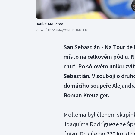
Bauke Mollema
Zdroj:
ČTK/ZUMA/YORICK JANSENS
San Sebastián - Na Tour de F
místo na celkovém pódiu. N
chuť. Po sólovém úniku zví
Sebastián. V souboji o druh
domácího soupeře Alejandra
Roman Kreuziger.
Mollema byl členem skupinky
Joaquíma Rodrígueze ze Špa
úniku. Do cíle po 220 km d