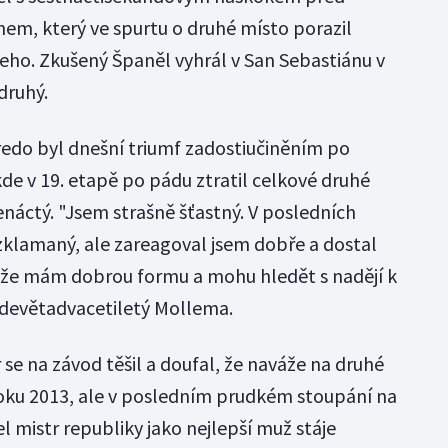
m, který ve spurtu o druhé místo porazil
ho. Zkušený Španěl vyhrál v San Sebastiánu v
druhý.
edo byl dnešní triumf zadostiučiněním po
de v 19. etapě po pádu ztratil celkové druhé
náctý. "Jsem strašně šťastný. V posledních
klamaný, ale zareagoval jsem dobře a dostal
, že mám dobrou formu a mohu hledět s nadějí k
 devětadvacetiletý Mollema.
se na závod těšil a doufal, že naváže na druhé
 roku 2013, ale v posledním prudkém stoupání na
jel mistr republiky jako nejlepší muž stáje