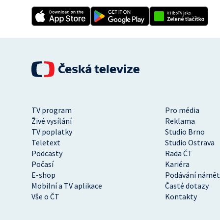
TV program
Pro média
Živé vysílání
Reklama
TV poplatky
Studio Brno
Teletext
Studio Ostrava
Podcasty
Rada ČT
Počasí
Kariéra
E-shop
Podávání námět
Mobilní a TV aplikace
Časté dotazy
Vše o ČT
Kontakty