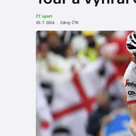
Curling
Dostihy
ČT sport
30. 7. 2016
|
Zdroj:
ČTK
Florbal
Futsal
Golf
Gymnastika