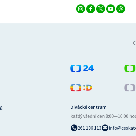
Č
Divácké centrum
ů
každý všední den:
8:00—16:00 ho
261 136 113
info@ceskate