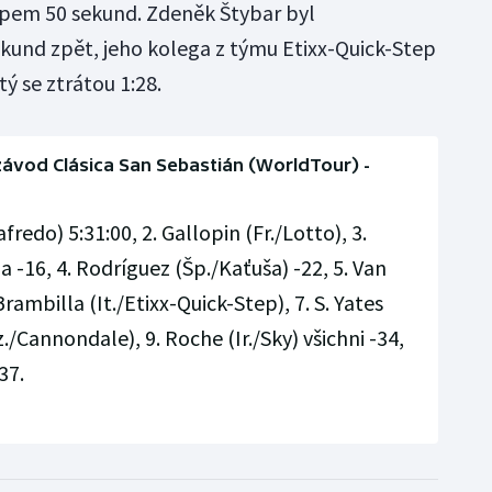
upem 50 sekund. Zdeněk Štybar byl
kund zpět, jeho kolega z týmu Etixx-Quick-Step
ý se ztrátou 1:28.
závod Clásica San Sebastián (WorldTour) -
redo) 5:31:00, 2. Gallopin (Fr./Lotto), 3.
 -16, 4. Rodríguez (Šp./Kaťuša) -22, 5. Van
ambilla (It./Etixx-Quick-Step), 7. S. Yates
iz./Cannondale), 9. Roche (Ir./Sky) všichni -34,
37.