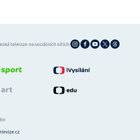
eská televize na sociálních sítích:
din
levize.cz