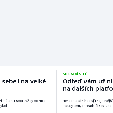
SOCIÁLNÍ SÍTĚ
 sebe i na velké
Odteď vám už nic
na dalších platf
izi máte ČT sport vždy po ruce.
Nenechte si nikde ujít nejnovější
ykoli.
Instagramu, Threads či YouTube 