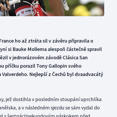
rance ho až ztráta sil v závěru připravila o
yní si Bauke Mollema alespoň částečně spravil
tězil v jednorázovém závodě Clásica San
ou příčku porazil Tony Gallopin svého
 Valverdeho. Nejlepší z Čechů byl dvaadvacátý
, jež dostihla v posledním stoupání uprchlíka
nělska, a v následném sjezdu se sám vydal do
ojel s šestnáctisekundovým náskokem před