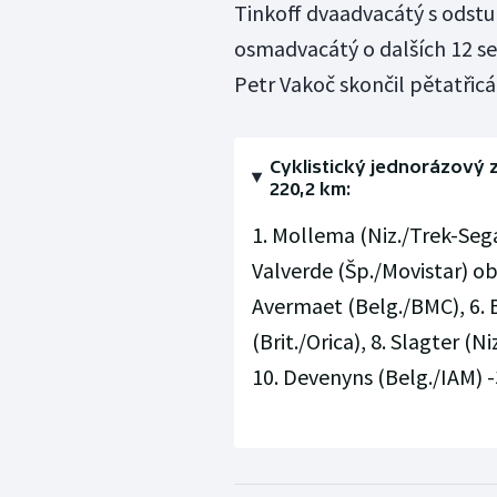
Tinkoff dvaadvacátý s odst
osmadvacátý o dalších 12 se
Petr Vakoč skončil pětatřicát
Cyklistický jednorázový 
220,2 km:
1. Mollema (Niz./Trek-Segaf
Valverde (Šp./Movistar) oba
Avermaet (Belg./BMC), 6. Br
(Brit./Orica), 8. Slagter (N
10. Devenyns (Belg./IAM) -