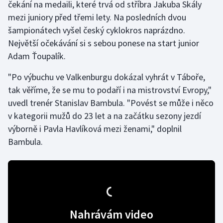
čekání na medaili, které trvá od stříbra Jakuba Skály
Olympijské hry
mezi juniory před třemi lety. Na posledních dvou
šampionátech vyšel český cyklokros naprázdno.
Parasport
Největší očekávání si s sebou ponese na start junior
Adam Ťoupalík.
Plavání
"Po výbuchu ve Valkenburgu dokázal vyhrát v Táboře,
Plážový volejbal
tak věříme, že se mu to podaří i na mistrovství Evropy,"
uvedl trenér Stanislav Bambula. "Povést se může i něco
Ragby
v kategorii mužů do 23 let a na začátku sezony jezdí
výborně i Pavla Havlíková mezi ženami," doplnil
Rychlobruslení
Bambula.
Rychlostní kanoistika
Short track
Sportovní střelba
Nahrávám video