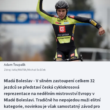
Baseball a softbal
Soutěže
Basketbal
Historické návraty
Biatlon
Aplikace ČT sport
Boby a skeleton
AZ kvíz
Box
Curling
Adam Ťoupalík
Zdroj:
Isifa/MAFRA/Michal Sváček
Dostihy
Mladá Boleslav - V silném zastoupení celkem 32
Florbal
jezdců se představí česká cyklokrosová
reprezentace na nedělním mistrovství Evropy v
Futsal
Mladé Boleslavi. Tradičně ho nepojedou muži elitní
kategorie, novinkou je však samostatný závod pro
Golf