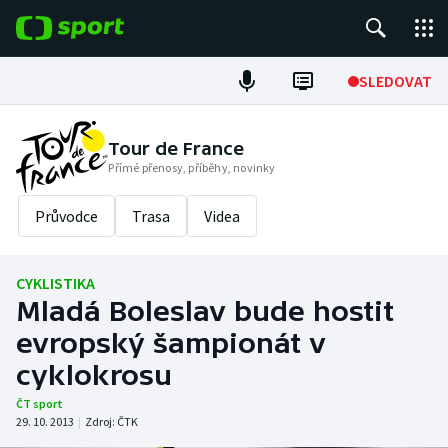
POPULÁRNÍ
SLEDOVAT
Fotbal
Tour de France
Přímé přenosy, příběhy, novinky
Hokej
Průvodce
Trasa
Videa
Tenis
Atletika
CYKLISTIKA
Mladá Boleslav bude hostit
Cyklistika
evropský šampionát v
DALŠÍ SPORTY
cyklokrosu
ČT sport
Americký fotbal
NEPŘEHLÉDNĚTE
29. 10. 2013
|
Zdroj:
ČTK