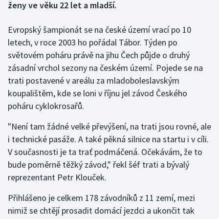
ženy ve věku 22 let a mladší.
Gymnastika
Evropský šampionát se na české území vrací po 10
letech, v roce 2003 ho pořádal Tábor. Týden po
Házená
světovém poháru právě na jihu Čech půjde o druhý
zásadní vrchol sezony na českém území. Pojede se na
Jezdectví
trati postavené v areálu za mladoboleslavským
koupalištěm, kde se loni v říjnu jel závod Českého
Judo
poháru cyklokrosařů.
Krasobruslení
"Není tam žádné velké převýšení, na trati jsou rovné, ale
i technické pasáže. A také pěkná silnice na startu i v cíli.
Lezení
V současnosti je ta trať podmáčená. Očekávám, že to
Lyže a snowboard
bude poměrně těžký závod," řekl šéf trati a bývalý
reprezentant Petr Klouček.
Moderní pětiboj
Přihlášeno je celkem 178 závodníků z 11 zemí, mezi
nimiž se chtějí prosadit domácí jezdci a ukončit tak
Motorsport