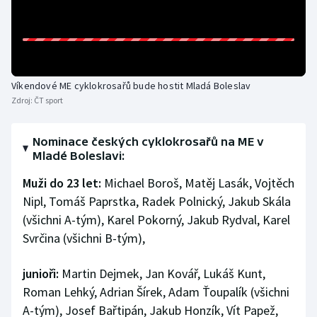
Stolní tenis
Triatlon
Veslování
Víkendové ME cyklokrosařů bude hostit Mladá Boleslav
Zdroj:
ČT sport
Vodní slalom
Nominace českých cyklokrosařů na ME v
Volejbal
Mladé Boleslavi:
Ostatní
Muži do 23 let:
Michael Boroš, Matěj Lasák, Vojtěch
Nipl, Tomáš Paprstka, Radek Polnický, Jakub Skála
(všichni A-tým), Karel Pokorný, Jakub Rydval, Karel
Svrčina (všichni B-tým),
junioři:
Martin Dejmek, Jan Kovář, Lukáš Kunt,
Roman Lehký, Adrian Šírek, Adam Ťoupalík (všichni
A-tým), Josef Bařtipán, Jakub Honzík, Vít Papež,