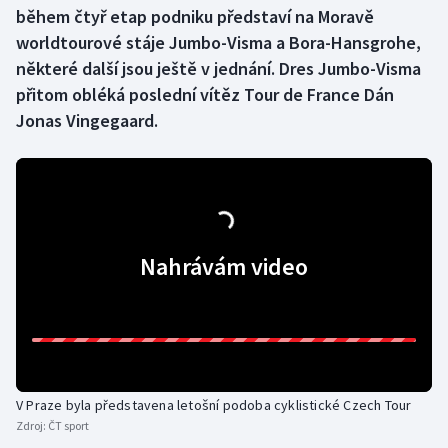
během čtyř etap podniku představí na Moravě
worldtourové stáje Jumbo-Visma a Bora-Hansgrohe,
Gymnastika
některé další jsou ještě v jednání. Dres Jumbo-Visma
přitom obléká poslední vítěz Tour de France Dán
Házená
Jonas Vingegaard.
Jezdectví
Judo
Krasobruslení
Nahrávám video
Lezení
Lyže a snowboard
Moderní pětiboj
V Praze byla představena letošní podoba cyklistické Czech Tour
Zdroj:
ČT sport
Motorsport