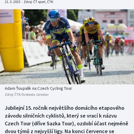
21. 3. 2023
|
Zdroj:
ČT sport
,
ČTK
Baseball a softbal
Soutěže
Basketbal
Historické návraty
Biatlon
Aplikace ČT sport
Boby a skeleton
AZ kvíz
Box
Curling
Adam Ťoupalík na Czech Cycling Tour
Dostihy
Zdroj:
ČTK/Svoboda Jaroslav
Florbal
Jubilejní 15. ročník největšího domácího etapového
závodu silničních cyklistů, který se vrací k názvu
Futsal
Czech Tour (dříve Sazka Tour), ozdobí účast nejméně
dvou týmů z nejvyšší ligy. Na konci července se
Golf