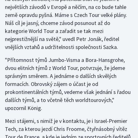
Stolní tenis
největších závodů v Evropě a něčím, na co bude tahle
země opravdu pyšná. Máme s Czech Tour velké plány.
Triatlon
Náš cíl je jasný, chceme závod posunout až do
kategorie World Tour a zařadit se tak mezi
Veslování
nejprestižnější na světě," uvedl Petr Jonák, ředitel
vnějších vztahů a udržitelnosti společnosti Sazka.
Vodní slalom
"Přítomnost týmů Jumbo-Visma a Bora-Hansgrohe,
Volejbal
dvou elitních týmů z World Tour, potvrzuje, že jdeme
správným směrem. A jednáme o dalších skvělých
Ostatní
formacích. Obrovský zájem o účast je od
prokontinentálních týmů, vedeme však jednání s řadou
dalších týmů, a to včetně těch worldtourových,"
upozornil König.
Mezi stájemi, s nimiž je v kontaktu, je i Israel-Premier
Tech, za kterou jezdí Chris Froome, čtyřnásobný vítěz
Tour de France, a kde je jedním ze sportovních ředitelů