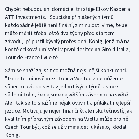
Chybět nebudou ani domácí elitní stáje Elkov Kasper a
ATT Investments. "Soupiska přihlášených týmů
každopádně ještě není finální, z minulosti víme, že se
může měnit třeba ještě dva týdny před startem
závodu," připustil bývalý profesionál König, jenž má na
kontě celková umístění v první desítce na Giro d'Italia,
Tour de France i Vueltě.
Sám se snaží zajistit co možná nejsilnější konkurenci.
"Jsme termínově mezi Tour a Vueltou a nemůžeme
vůbec mluvit do sestav jednotlivých týmů. Jsme si
vědomi toho, že nejsme největším závodem na světě.
Ale i tak se to snažíme nějak ovlivnit a přilákat nejlepší
jezdce. Motivuju je nejen finančně, ale i skutečností, jak
kvalitním přípravným závodem na Vueltu může pro ně
Czech Tour být, což se už v minulosti ukázalo," dodal
König.