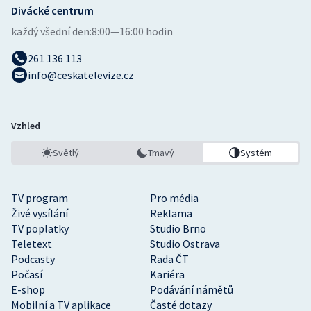
Divácké centrum
každý všední den:
8:00—16:00 hodin
261 136 113
info@ceskatelevize.cz
Vzhled
Světlý
Tmavý
Systém
TV program
Pro média
Živé vysílání
Reklama
TV poplatky
Studio Brno
Teletext
Studio Ostrava
Podcasty
Rada ČT
Počasí
Kariéra
E-shop
Podávání námětů
Mobilní a TV aplikace
Časté dotazy