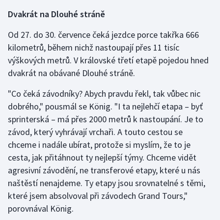
Dvakrát na Dlouhé stráně
Od 27. do 30. července čeká jezdce porce takřka 666
kilometrů, během nichž nastoupají přes 11 tisíc
výškových metrů. V královské třetí etapě pojedou hned
dvakrát na obávané Dlouhé stráně.
"Co čeká závodníky? Abych pravdu řekl, tak vůbec nic
dobrého," pousmál se König. "I ta nejlehčí etapa – byť
sprinterská – má přes 2000 metrů k nastoupání. Je to
závod, který vyhrávají vrchaři. A touto cestou se
chceme i nadále ubírat, protože si myslím, že to je
cesta, jak přitáhnout ty nejlepší týmy. Chceme vidět
agresivní závodění, ne transferové etapy, které u nás
naštěstí nenajdeme. Ty etapy jsou srovnatelné s těmi,
které jsem absolvoval při závodech Grand Tours,"
porovnával König.