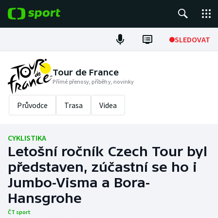
POPULÁRNÍ
SLEDOVAT
Fotbal
Tour de France
Přímé přenosy, příběhy, novinky
Hokej
Průvodce
Trasa
Videa
Tenis
Atletika
CYKLISTIKA
Letošní ročník Czech Tour byl
Cyklistika
představen, zúčastní se ho i
DALŠÍ SPORTY
Jumbo-Visma a Bora-
Hansgrohe
Americký fotbal
NEPŘEHLÉDNĚTE
ČT sport