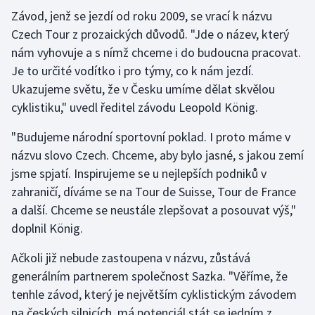
Závod, jenž se jezdí od roku 2009, se vrací k názvu
Olympijské hry
Czech Tour z prozaických důvodů. "Jde o název, který
nám vyhovuje a s nímž chceme i do budoucna pracovat.
Parasport
Je to určité vodítko i pro týmy, co k nám jezdí.
Ukazujeme světu, že v Česku umíme dělat skvělou
Plavání
cyklistiku," uvedl ředitel závodu Leopold König.
Plážový volejbal
"Budujeme národní sportovní poklad. I proto máme v
názvu slovo Czech. Chceme, aby bylo jasné, s jakou zemí
Ragby
jsme spjatí. Inspirujeme se u nejlepších podniků v
Rychlobruslení
zahraničí, díváme se na Tour de Suisse, Tour de France
a další. Chceme se neustále zlepšovat a posouvat výš,"
Rychlostní kanoistika
doplnil König.
Ačkoli již nebude zastoupena v názvu, zůstává
Short track
generálním partnerem společnost Sazka. "Věříme, že
Sportovní střelba
tenhle závod, který je největším cyklistickým závodem
na českých silnicích, má potenciál stát se jedním z