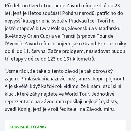
Předehrou Czech Tour bude Závod míru jezdců do 23
let, jenž je i letos součástí Poháru národů, patřícího do
nejvyšší kategorie na světě v třiadvacítce. Tvoří ho
ještě etapové bitvy v Polsku, Slovensku a v Maďarsku
(květnový Orlen Cup) a ve Francii (srpnová Tour de
l'Avenir). Závod míru se pojede jako Grand Prix Jeseníky
od 8. do 11. června. Začne prologem, následovat budou
tři etapy v délce od 123 do 167 kilometrů.
"Jsme rádi, že také o tento závod je tak obrovský
zájem. Přihlášek přichází víc, než jsme schopni přijmout.
A je skvělé, když každý rok vidíme, že k nám jezdí silní
kluci, které záhy najdete ve World Tour. Jednotlivé
reprezentace na Závod míru posílají nejlepší cyklisty,"
uvedl König, jenž je v roli ředitele i na Závodu míru.
SOUVISEJÍCÍ ČLÁNKY