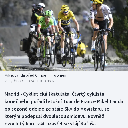
Baseball a softbal
Soutěže
Basketbal
Historické návraty
Biatlon
Aplikace ČT sport
Boby a skeleton
AZ kvíz
Box
Curling
Mikel Landa před Chrisem Froomem
Zdroj:
ČTK/BELGA/YORICK JANSENS
Dostihy
Madrid - Cyklistická škatulata. Čtvrtý cyklista
Florbal
konečného pořadí letošní Tour de France Mikel Landa
po sezoně odejde ze stáje Sky do Movistaru, se
Futsal
kterým podepsal dvouletou smlouvu. Rovněž
dvouletý kontrakt uzavřel se stájí Kaťuša-
Golf