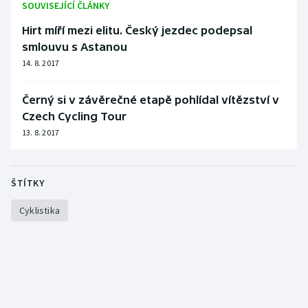
SOUVISEJÍCÍ ČLÁNKY
Stolní tenis
Hirt míří mezi elitu. Český jezdec podepsal
Triatlon
smlouvu s Astanou
14. 8. 2017
Veslování
Černý si v závěrečné etapě pohlídal vítězství v
Vodní slalom
Czech Cycling Tour
13. 8. 2017
Volejbal
Ostatní
ŠTÍTKY
Cyklistika