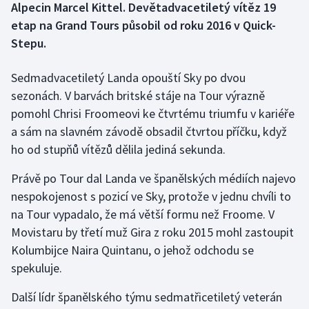
Alpecin Marcel Kittel. Devětadvacetiletý vítěz 19
etap na Grand Tours působil od roku 2016 v Quick-
Gymnastika
Stepu.
Házená
Sedmadvacetiletý Landa opouští Sky po dvou
sezonách. V barvách britské stáje na Tour výrazně
Jezdectví
pomohl Chrisi Froomeovi ke čtvrtému triumfu v kariéře
a sám na slavném závodě obsadil čtvrtou příčku, když
Judo
ho od stupňů vítězů dělila jediná sekunda.
Krasobruslení
Právě po Tour dal Landa ve španělských médiích najevo
nespokojenost s pozicí ve Sky, protože v jednu chvíli to
Lezení
na Tour vypadalo, že má větší formu než Froome. V
Lyže a snowboard
Movistaru by třetí muž Gira z roku 2015 mohl zastoupit
Kolumbijce Naira Quintanu, o jehož odchodu se
Moderní pětiboj
spekuluje.
Další lídr španělského týmu sedmatřicetiletý veterán
Motorsport