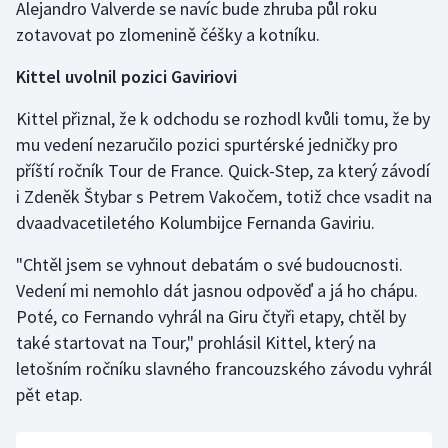
Alejandro Valverde se navíc bude zhruba půl roku
Olympijské hry
zotavovat po zlomenině čéšky a kotníku.
Kittel uvolnil pozici Gaviriovi
Parasport
Kittel přiznal, že k odchodu se rozhodl kvůli tomu, že by
Plavání
mu vedení nezaručilo pozici spurtérské jedničky pro
příští ročník Tour de France. Quick-Step, za který závodí
Plážový volejbal
i Zdeněk Štybar s Petrem Vakočem, totiž chce vsadit na
dvaadvacetiletého Kolumbijce Fernanda Gaviriu.
Ragby
"Chtěl jsem se vyhnout debatám o své budoucnosti.
Rychlobruslení
Vedení mi nemohlo dát jasnou odpověď a já ho chápu.
Poté, co Fernando vyhrál na Giru čtyři etapy, chtěl by
Rychlostní kanoistika
také startovat na Tour," prohlásil Kittel, který na
Short track
letošním ročníku slavného francouzského závodu vyhrál
pět etap.
Sportovní střelba