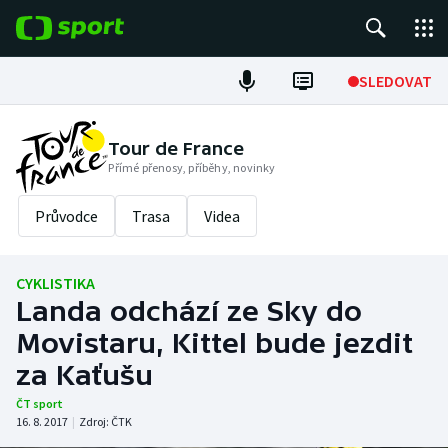
POPULÁRNÍ
SLEDOVAT
Fotbal
Tour de France
Přímé přenosy, příběhy, novinky
Hokej
Průvodce
Trasa
Videa
Tenis
Atletika
CYKLISTIKA
Landa odchází ze Sky do
Cyklistika
Movistaru, Kittel bude jezdit
DALŠÍ SPORTY
za Kaťušu
ČT sport
Americký fotbal
NEPŘEHLÉDNĚTE
16. 8. 2017
|
Zdroj:
ČTK