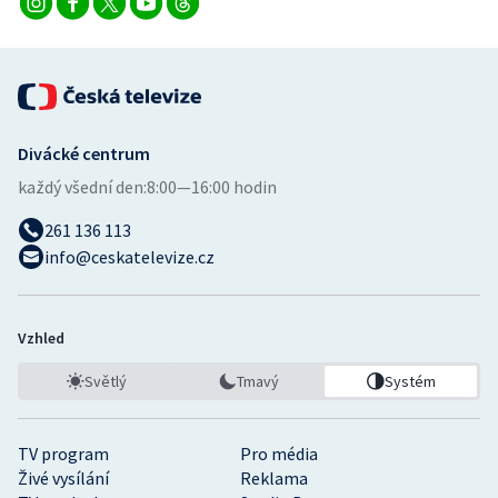
Divácké centrum
každý všední den:
8:00—16:00 hodin
261 136 113
info@ceskatelevize.cz
Vzhled
Světlý
Tmavý
Systém
TV program
Pro média
Živé vysílání
Reklama