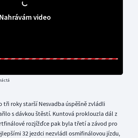
Nahrávám video
náctá
 tři roky starší Nesvadba úspěšně zvládli
dařilo s dávkou štěstí. Kuntová proklouzla dál z
rtfinálové rozjížďce pak byla třetí a závod pro
jlepšími 32 jezdci nezvládl osmifinálovou jízdu,