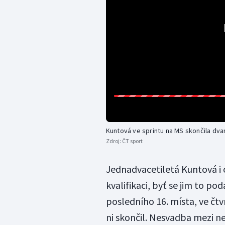
Kuntová ve sprintu na MS skončila dva
Zdroj:
ČT sport
Jednadvacetiletá Kuntová i o
kvalifikaci, byť se jim to po
posledního 16. místa, ve čtv
ni skončil. Nesvadba mezi ne