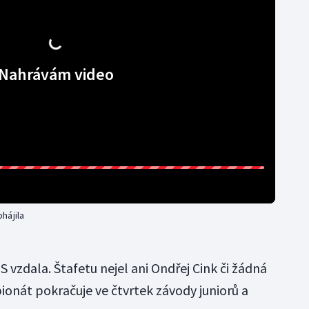
Nahrávám video
hájila
S vzdala. Štafetu nejel ani Ondřej Cink či žádná
pionát pokračuje ve čtvrtek závody juniorů a