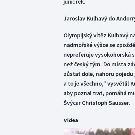
juniorek.
Jaroslav Kulhavý do Andorry
Olympijský vítěz Kulhavý na
nadmořské výšce se zpožděn
nepreferuje vysokohorská st
než český tým. Do místa zá
zůstat dole, nahoru pojedu 
a to je všechno," vysvětlil 
aby poznal trať, pomáhá mu
Švýcar Christoph Sausser.
Videa