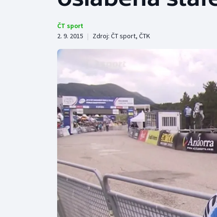
Curling
Dostihy
ČT sport
2. 9. 2015
|
Zdroj:
ČT sport
,
ČTK
Florbal
Futsal
Golf
Gymnastika