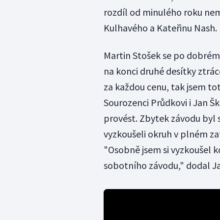
rozdíl od minulého roku ne
Kulhavého a Kateřinu Nash.
Martin Stošek se po dobrém
na konci druhé desítky ztrác
za každou cenu, tak jsem tot
Sourozenci Průdkovi i Jan Šk
provést. Zbytek závodu byl s
vyzkoušeli okruh v plném zat
"Osobně jsem si vyzkoušel k
sobotního závodu," dodal Ja