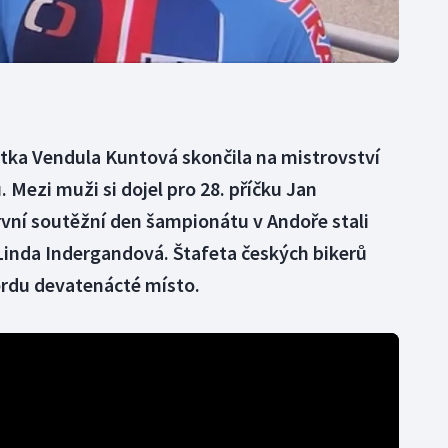
ntka Vendula Kuntová skončila na mistrovství
 Mezi muži si dojel pro 28. příčku Jan
vní soutěžní den šampionátu v Andoře stali
Linda Indergandová. Štafeta českých bikerů
nordu devatenácté místo.