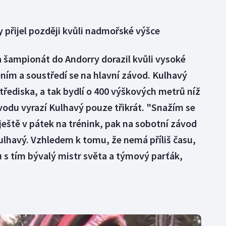
 přijel později kvůli nadmořské výšce
 šampionát do Andorry dorazil kvůli vysoké
ím a soustředí se na hlavní závod. Kulhavý
řediska, a tak bydlí o 400 výškových metrů níž
vodu vyrazí Kulhavý pouze třikrát. "Snažím se
ještě v pátek na trénink, pak na sobotní závod
Kulhavý. Vzhledem k tomu, že nemá příliš času,
 s tím bývalý mistr světa a týmový parťák,