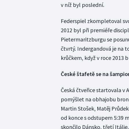
v níž byl poslední.
Federspiel zkompletoval svoj
2012 byl při premiéře discipl
Pietermaritzburgu se posunul
čtvrtý. Indergandová je na t
krůčkem, když v roce 2013 br
České štafetě se na šampio
Česká čtveřice startovala v 
pomýšlet na obhajobu bronz
Martin Stošek, Matěj Průdek
od konce s odstupem 5:39 minu
skončilo Dánsko, třetí Itáli