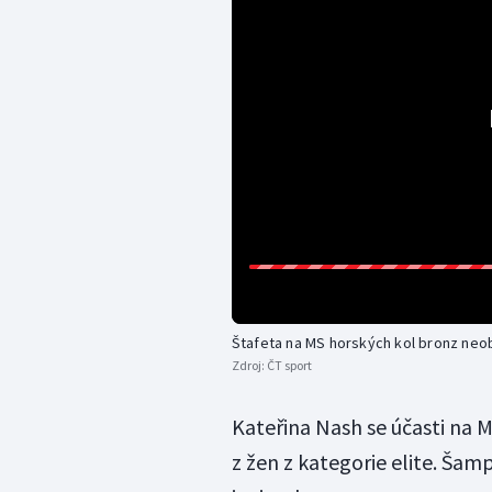
Štafeta na MS horských kol bronz neob
Zdroj:
ČT sport
Kateřina Nash se účasti na M
z žen z kategorie elite. Šam