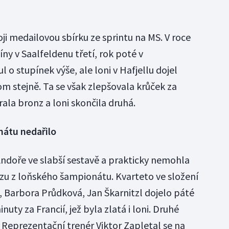
i medailovou sbírku ze sprintu na MS. V roce
íny v Saalfeldenu třetí, rok poté v
 o stupínek výše, ale loni v Hafjellu dojel
om stejně. Ta se však zlepšovala krůček za
ala bronz a loni skončila druhá.
nátu nedařilo
Andoře ve slabší sestavě a prakticky nemohla
u z loňského šampionátu. Kvarteto ve složení
, Barbora Průdková, Jan Škarnitzl dojelo páté
ty za Francií, jež byla zlatá i loni. Druhé
e. Reprezentační trenér Viktor Zapletal se na