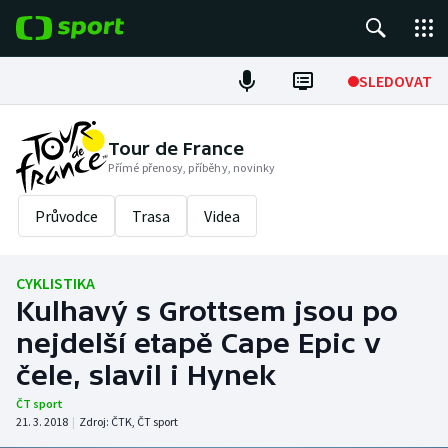
POPULÁRNÍ
SLEDOVAT
Fotbal
Tour de France
Přímé přenosy, příběhy, novinky
Hokej
Průvodce
Trasa
Videa
Tenis
Atletika
CYKLISTIKA
Kulhavý s Grottsem jsou po
Cyklistika
nejdelší etapě Cape Epic v
DALŠÍ SPORTY
čele, slavil i Hynek
ČT sport
Americký fotbal
NEPŘEHLÉDNĚTE
21. 3. 2018
|
Zdroj:
ČTK
,
ČT sport