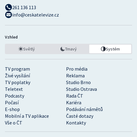
261 136 113
info@ceskatelevize.cz
Vzhled
Světlý
Tmavý
Systém
TV program
Pro média
Živé vysílání
Reklama
TV poplatky
Studio Brno
Teletext
Studio Ostrava
Podcasty
Rada ČT
Počasí
Kariéra
E-shop
Podávání námětů
Mobilní a TV aplikace
Časté dotazy
Vše o ČT
Kontakty