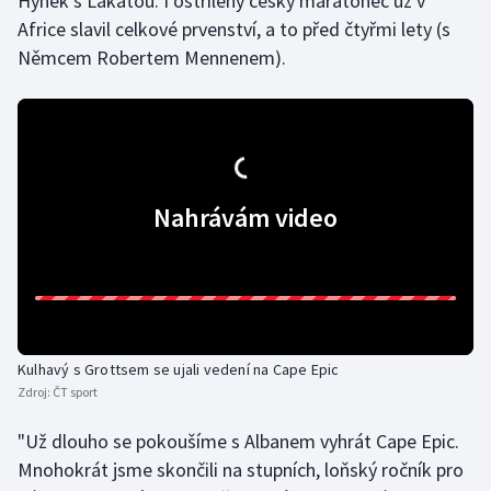
Hynek s Lakatou. I ostřílený český maratonec už v
Africe slavil celkové prvenství, a to před čtyřmi lety (s
Olympijské hry
Němcem Robertem Mennenem).
Parasport
Plavání
Plážový volejbal
Nahrávám video
Ragby
Rychlobruslení
Rychlostní kanoistika
Kulhavý s Grottsem se ujali vedení na Cape Epic
Zdroj:
ČT sport
Short track
"Už dlouho se pokoušíme s Albanem vyhrát Cape Epic.
Sportovní střelba
Mnohokrát jsme skončili na stupních, loňský ročník pro