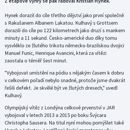
Z etapové výhry se pak radoval Kristián Hynek.
Gymnastika
Hynek dorazil do cíle třetího dějství jako první společně
s Rakušanem Albanem Lakatou. Kulhavý s Grottsem
Házená
dorazili do cíle po 122 kilometrech jako druzí s mankem
minuty a 11 sekund. Česko-americké duo díky tomu
Jezdectví
vysvléklo ze žlutého trikotu německo-brazilskou dvojici
Manuel Funic, Henrique Avancini, která za vítězi
Judo
zaostala o téměř šest minut.
Krasobruslení
"Vybojovat umístění na pódiu s nějakým časem k dobru
v celkovém pořadí nebylo snadné, protože jsme dvakrát
Lezení
řešili defekt. Je skvělé být ve žlutých dresech," uvedl
Kulhavý.
Lyže a snowboard
Olympijský vítěz z Londýna celkové prvenství v JAR
Moderní pětiboj
vybojoval v letech 2013 a 2015 po boku Švýcara
Christopha Sausera. Na titul nyní mohou pomýšlet také
Motorsport