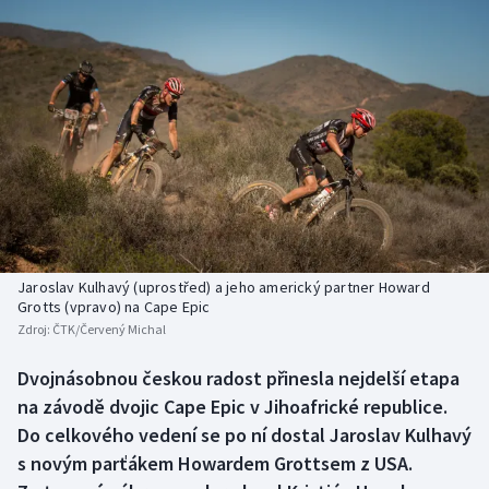
Baseball a softbal
Soutěže
Basketbal
Historické návraty
Biatlon
Aplikace ČT sport
Boby a skeleton
AZ kvíz
Box
Curling
Jaroslav Kulhavý (uprostřed) a jeho americký partner Howard
Grotts (vpravo) na Cape Epic
Dostihy
Zdroj:
ČTK/Červený Michal
Dvojnásobnou českou radost přinesla nejdelší etapa
Florbal
na závodě dvojic Cape Epic v Jihoafrické republice.
Do celkového vedení se po ní dostal Jaroslav Kulhavý
Futsal
s novým parťákem Howardem Grottsem z USA.
Golf