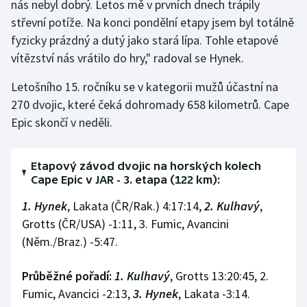
nás nebyl dobrý. Letos mě v prvních dnech trápily
Stolní tenis
střevní potíže. Na konci pondělní etapy jsem byl totálně
fyzicky prázdný a dutý jako stará lípa. Tohle etapové
Triatlon
vítězství nás vrátilo do hry," radoval se Hynek.
Veslování
Letošního 15. ročníku se v kategorii mužů účastní na
270 dvojic, které čeká dohromady 658 kilometrů. Cape
Vodní slalom
Epic skončí v neděli.
Volejbal
Etapový závod dvojic na horských kolech
Ostatní
Cape Epic v JAR - 3. etapa (122 km):
1.
Hynek
, Lakata (ČR/Rak.) 4:17:14,
2. Kulhavý
,
Grotts (ČR/USA) -1:11, 3. Fumic, Avancini
(Něm./Braz.) -5:47.
Průběžné pořadí:
1. Kulhavý
, Grotts 13:20:45, 2.
Fumic, Avancici -2:13,
3. Hynek
, Lakata -3:14.