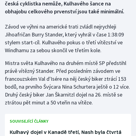
česká cyklistka nemůže, Kulhavého šance na
obhajobu celkového prvenství jsou také minimální.
Gymnastika
Závod ve výhni na americké trati zvládl nejrychleji
Házená
Jihoafričan Burry Stander, který vyhrál v čase 1:38:09
stylem start-cíl. Kulhavého pokus o třetí vítězství ve
Jezdectví
Windhamu za sebou skončil ve třetím kole.
Judo
Mistra světa Kulhavého na druhém místě SP předstihl
právě vítězný Stander. Před posledním závodem ve
Krasobruslení
francouzském Val d'Isére na něj český biker ztrácí 153
bodů, na prvního Švýcara Nina Schurtera ještě o 12 více.
Lezení
Druhý český biker Jan Škarnitzl dojel na 26. místě se
Lyže a snowboard
ztrátou pět minut a 50 vteřin na vítěze.
Moderní pětiboj
SOUVISEJÍCÍ ČLÁNKY
Motorsport
Kulhavý dojel v Kanadě třetí, Nash byla čtvrtá