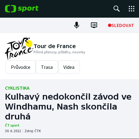
POPULÁRNÍ
SLEDOVAT
Fotbal
Tour de France
Přímé přenosy, příběhy, novinky
Hokej
Průvodce
Trasa
Videa
Tenis
Atletika
CYKLISTIKA
Kulhavý nedokončil závod ve
Cyklistika
Windhamu, Nash skončila
DALŠÍ SPORTY
druhá
ČT sport
Americký fotbal
NEPŘEHLÉDNĚTE
30. 6. 2012
|
Zdroj:
ČTK