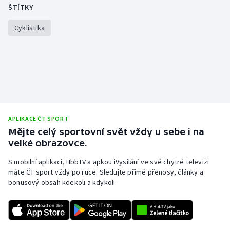
Stolní tenis
ŠTÍTKY
Cyklistika
Triatlon
Veslování
Vodní slalom
Volejbal
APLIKACE ČT SPORT
Ostatní
Mějte celý sportovní svět vždy u sebe i na
velké obrazovce.
S mobilní aplikací, HbbTV a apkou iVysílání ve své chytré televizi
máte ČT sport vždy po ruce. Sledujte přímé přenosy, články a
bonusový obsah kdekoli a kdykoli.