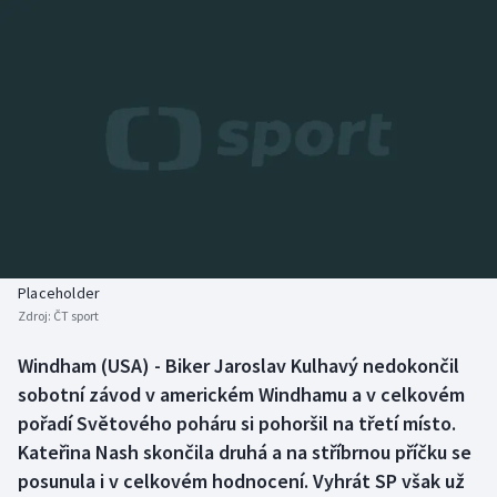
Baseball a softbal
Soutěže
Basketbal
Historické návraty
Biatlon
Aplikace ČT sport
Boby a skeleton
AZ kvíz
Box
Curling
Placeholder
Zdroj:
ČT sport
Dostihy
Windham (USA) - Biker Jaroslav Kulhavý nedokončil
Florbal
sobotní závod v americkém Windhamu a v celkovém
pořadí Světového poháru si pohoršil na třetí místo.
Futsal
Kateřina Nash skončila druhá a na stříbrnou příčku se
posunula i v celkovém hodnocení. Vyhrát SP však už
Golf