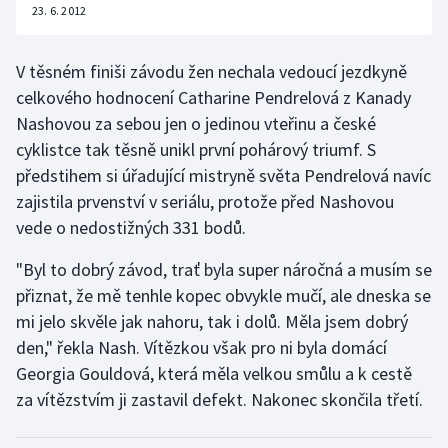
23. 6. 2012
Olympijské hry
V těsném finiši závodu žen nechala vedoucí jezdkyně
Parasport
celkového hodnocení Catharine Pendrelová z Kanady
Nashovou za sebou jen o jedinou vteřinu a české
Plavání
cyklistce tak těsně unikl první pohárový triumf. S
předstihem si úřadující mistryně světa Pendrelová navíc
Plážový volejbal
zajistila prvenství v seriálu, protože před Nashovou
Ragby
vede o nedostižných 331 bodů.
"Byl to dobrý závod, trať byla super náročná a musím se
Rychlobruslení
přiznat, že mě tenhle kopec obvykle mučí, ale dneska se
Rychlostní kanoistika
mi jelo skvěle jak nahoru, tak i dolů. Měla jsem dobrý
den," řekla Nash. Vítězkou však pro ni byla domácí
Short track
Georgia Gouldová, která měla velkou smůlu a k cestě
za vítězstvím ji zastavil defekt. Nakonec skončila třetí.
Sportovní střelba