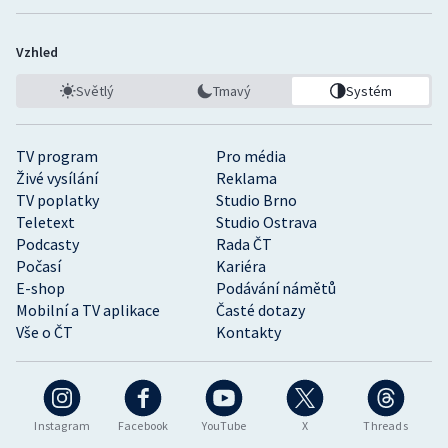
Vzhled
Světlý
Tmavý
Systém
TV program
Pro média
Živé vysílání
Reklama
TV poplatky
Studio Brno
Teletext
Studio Ostrava
Podcasty
Rada ČT
Počasí
Kariéra
E-shop
Podávání námětů
Mobilní a TV aplikace
Časté dotazy
Vše o ČT
Kontakty
Instagram
Facebook
YouTube
X
Threads