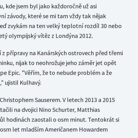
ru, kde jsem byl jako každoročně už asi
í závody, které se mi tam vždy tak nějak
i teď zvykám na ten velký teplotní rozdíl 30 nebo
letý olympijský vítěz z Londýna 2012.
ní z přípravy na Kanárských ostrovech před třemi
inku, nijak to neohrožuje jeho záměr jet opět
ape Epic. "Věřím, že to nebude problém a že
 ujistil Kulhavý.
 s Christophem Sauserem. V letech 2013 a 2015
estačili na dvojici Nino Schurter, Matthias
ůl hodinách zaostali o osm minut. Tentokrát si
s o osm let mladším Američanem Howardem