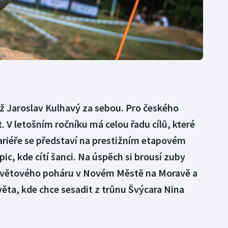
 Jaroslav Kulhavý za sebou. Pro českého
t. V letošním ročníku má celou řadu cílů, které
 kariéře se představí na prestižním etapovém
c, kde cítí šanci. Na úspěch si brousí zuby
větového poháru v Novém Městě na Moravě a
ěta, kde chce sesadit z trůnu Švýcara Nina