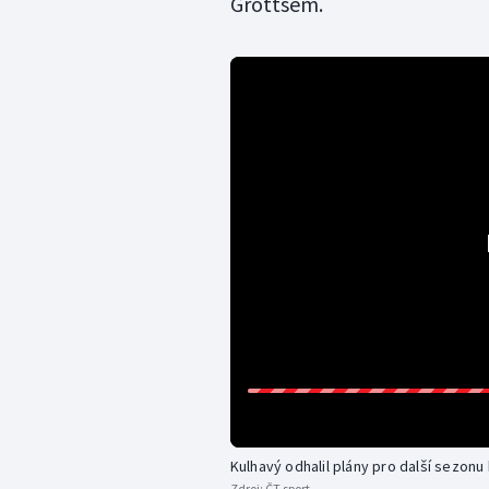
Grottsem.
Kulhavý odhalil plány pro další sezonu
Zdroj:
ČT sport