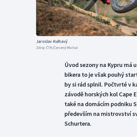
Jaroslav Kulhavý
Zdroj:
ČTK/Červený Michal
Úvod sezony na Kypru má už
bikera to je však pouhý star
by si rád splnil. Počtvrté v
závodě horských kol Cape Epi
také na domácím podniku S
především na mistrovství sv
Schurtera.