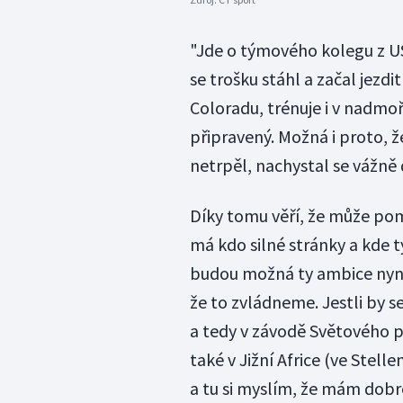
"Jde o týmového kolegu z USA
se trošku stáhl a začal jezdi
Coloradu, trénuje i v nadmo
připravený. Možná i proto, 
netrpěl, nachystal se vážně
Díky tomu věří, že může pom
má kdo silné stránky a kde t
budou možná ty ambice nyní 
že to zvládneme. Jestli by s
a tedy v závodě Světového 
také v Jižní Africe (ve Stell
a tu si myslím, že mám dobro