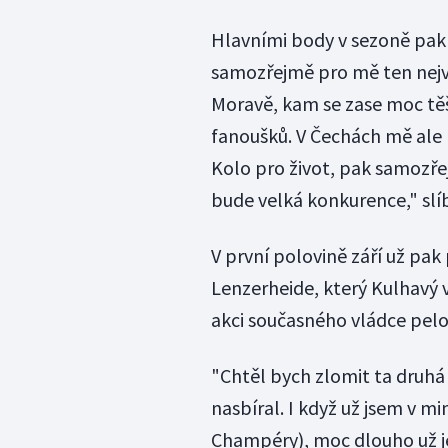
Hlavními body v sezoně pak
samozřejmě pro mě ten nejv
Moravě, kam se zase moc těší
fanoušků. V Čechách mě ale 
Kolo pro život, pak samozře
bude velká konkurence," slíb
V první polovině září už pak
Lenzerheide, který Kulhavý v
akci současného vládce pelo
"Chtěl bych zlomit ta druhá
nasbíral. I když už jsem v mi
Champéry), moc dlouho už je