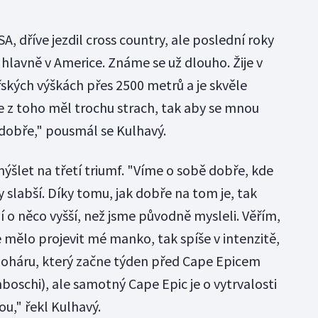
, dříve jezdil cross country, ale poslední roky
t hlavně v Americe. Známe se už dlouho. Žije v
řských výškách přes 2500 metrů a je skvěle
že z toho měl trochu strach, tak aby se mnou
 dobře," pousmál se Kulhavý.
ýšlet na třetí triumf. "Víme o sobě dobře, kde
y slabší. Díky tomu, jak dobře na tom je, tak
o něco vyšší, než jsme původně mysleli. Věřím,
e mělo projevit mé manko, tak spíše v intenzitě,
poháru, který začne týden před Cape Epicem
enboschi), ale samotný Cape Epic je o vytrvalosti
u," řekl Kulhavý.