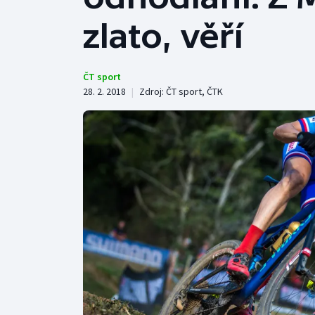
Curling
zlato, věří
Dostihy
Florbal
ČT sport
28. 2. 2018
|
Zdroj:
ČT sport
,
ČTK
Futsal
Golf
Gymnastika