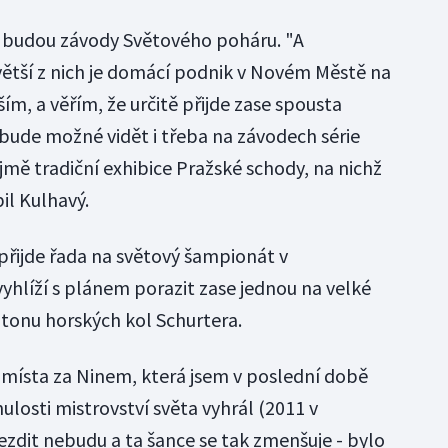
 budou závody Světového poháru. "A
ětší z nich je domácí podnik v Novém Městě na
m, a věřím, že určitě přijde zase spousta
bude možné vidět i třeba na závodech série
jmě tradiční exhibice Pražské schody, na nichž
il Kulhavý.
 přijde řada na světový šampionát v
yhlíží s plánem porazit zase jednou na velké
tonu horských kol Schurtera.
 místa za Ninem, která jsem v poslední době
nulosti mistrovství světa vyhrál (2011 v
zdit nebudu a ta šance se tak zmenšuje - bylo