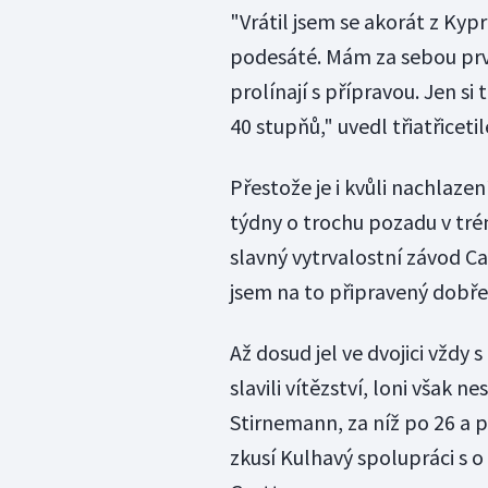
"Vrátil jsem se akorát z Kyp
podesáté. Mám za sebou prvn
prolínají s přípravou. Jen s
40 stupňů," uvedl třiatřiceti
Přestože je i kvůli nachlaze
týdny o trochu pozadu v trén
slavný vytrvalostní závod C
jsem na to připravený dobře,"
Až dosud jel ve dvojici vždy
slavili vítězství, loni však n
Stirnemann, za níž po 26 a p
zkusí Kulhavý spolupráci 