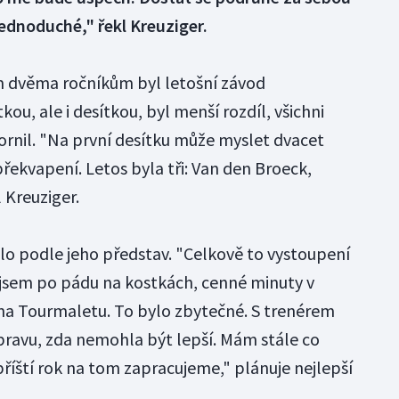
jednoduché," řekl Kreuziger.
m dvěma ročníkům byl letošní závod
kou, ale i desítkou, byl menší rozdíl, všichni
ornil. "Na první desítku může myslet dvacet
překvapení. Letos byla tři: Van den Broeck,
 Kreuziger.
alo podle jeho představ. "Celkově to vystoupení
 jsem po pádu na kostkách, cenné minuty v
na Tourmaletu. To bylo zbytečné. S trenérem
ravu, zda nemohla být lepší. Mám stále co
říští rok na tom zapracujeme," plánuje nejlepší