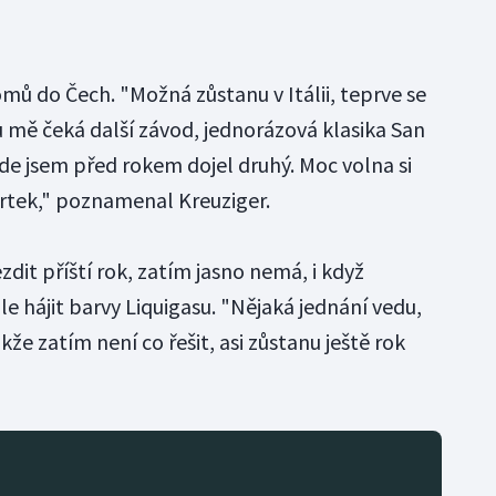
mů do Čech. "Možná zůstanu v Itálii, teprve se
 mě čeká další závod, jednorázová klasika San
de jsem před rokem dojel druhý. Moc volna si
tvrtek," poznamenal Kreuziger.
dit příští rok, zatím jasno nemá, i když
 hájit barvy Liquigasu. "Nějaká jednání vedu,
že zatím není co řešit, asi zůstanu ještě rok