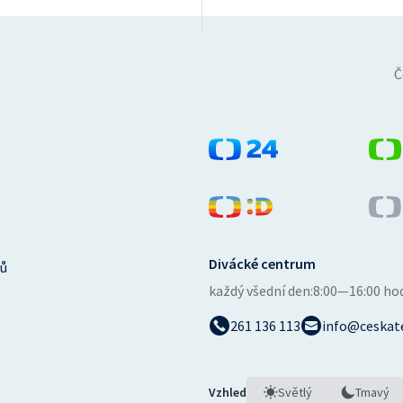
Č
Divácké centrum
ů
každý všední den:
8:00—16:00 ho
261 136 113
info@ceskate
Vzhled
Světlý
Tmavý