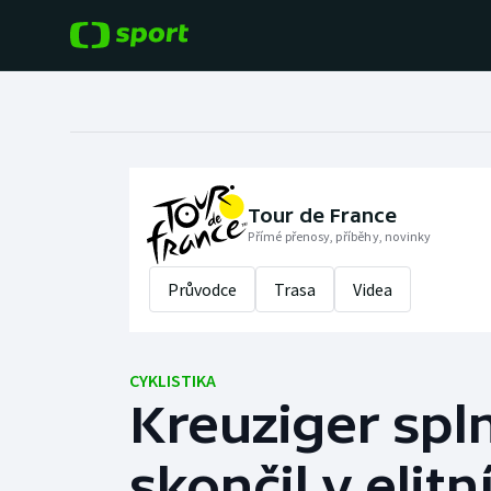
POPULÁRNÍ
DALŠÍ SPORTY
Fotbal
Americký fotbal
Hokej
Baseball a softbal
Tour de France
Přímé přenosy, příběhy, novinky
Tenis
Basketbal
Průvodce
Trasa
Videa
Atletika
Biatlon
Cyklistika
CYKLISTIKA
Boby a skeleton
Kreuziger spln
Box
skončil v elitn