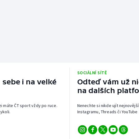
SOCIÁLNÍ SÍTĚ
 sebe i na velké
Odteď vám už nic
na dalších platf
izi máte ČT sport vždy po ruce.
Nenechte si nikde ujít nejnovější
ykoli.
Instagramu, Threads či YouTube 