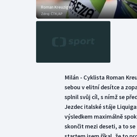
Roman Kreuziger
Zdroj:
ČTK/AP
Milán - Cyklista Roman Kreu
sebou v elitní desítce a z
splnil svůj cíl, s nímž se p
Jezdec italské stáje Liquig
výsledkem maximálně spoko
skončit mezi deseti, a to se 
startem jsem říkal, že to p