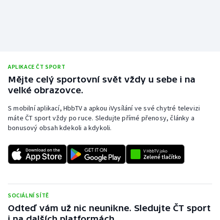
Olympijské hry
Parasport
Plavání
APLIKACE ČT SPORT
Mějte celý sportovní svět vždy u sebe i na
Plážový volejbal
velké obrazovce.
S mobilní aplikací, HbbTV a apkou iVysílání ve své chytré televizi
Ragby
máte ČT sport vždy po ruce. Sledujte přímé přenosy, články a
bonusový obsah kdekoli a kdykoli.
Rychlobruslení
Rychlostní kanoistika
Short track
SOCIÁLNÍ SÍTĚ
Sportovní střelba
Odteď vám už nic neunikne. Sledujte ČT sport
i na dalších platformách.