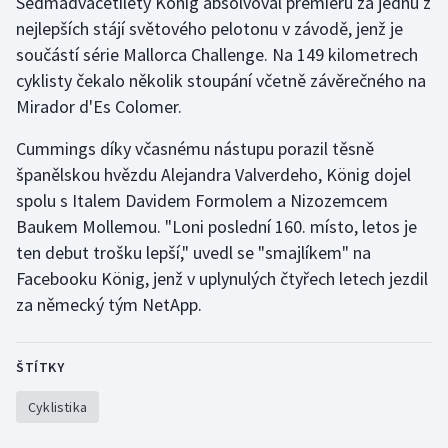
Sedmadvacetiletý König absolvoval premiéru za jednu z
nejlepších stájí světového pelotonu v závodě, jenž je
Gymnastika
součástí série Mallorca Challenge. Na 149 kilometrech
cyklisty čekalo několik stoupání včetně závěrečného na
Házená
Mirador d'Es Colomer.
Jezdectví
Cummings díky včasnému nástupu porazil těsně
španělskou hvězdu Alejandra Valverdeho, König dojel
Judo
spolu s Italem Davidem Formolem a Nizozemcem
Baukem Mollemou. "Loni poslední 160. místo, letos je
Krasobruslení
ten debut trošku lepší," uvedl se "smajlíkem" na
Facebooku König, jenž v uplynulých čtyřech letech jezdil
Lezení
za německý tým NetApp.
Lyže a snowboard
ŠTÍTKY
Moderní pětiboj
Cyklistika
Motorsport