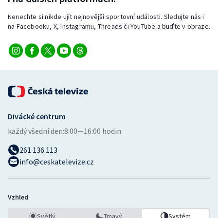
Stolní tenis
Nenechte si nikde ujít nejnovější sportovní události. Sledujte nás i
na Facebooku, X, Instagramu, Threads či YouTube a buďte v obraze.
Triatlon
Veslování
Vodní slalom
Volejbal
Divácké centrum
Ostatní
každý všední den:
8:00—16:00 hodin
261 136 113
info@ceskatelevize.cz
Vzhled
Světlý
Tmavý
Systém