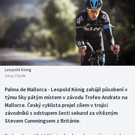
Baseball a softbal
Soutěže
Basketbal
Historické návraty
Biatlon
Aplikace ČT sport
Boby a skeleton
AZ kvíz
Box
Leopold König
Curling
Zdroj:
ČTK/PA
Palma de Mallorca - Leopold König zahájil působení v
Dostihy
týmu Sky pátým místem v závodu Trofeo Andratx na
Mallorce. Český cyklista projel cílem v trojici
Florbal
závodníků s odstupem šesti sekund za vítězným
Futsal
Stevem Cummingsem z Británie.
Golf