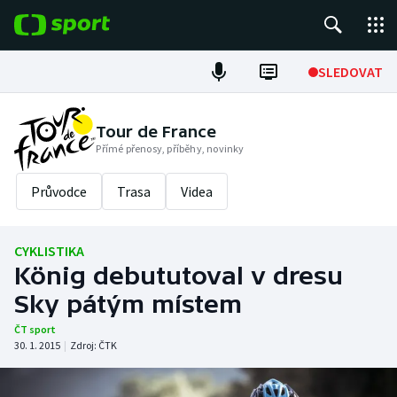
POPULÁRNÍ
SLEDOVAT
Fotbal
Tour de France
Přímé přenosy, příběhy, novinky
Hokej
Průvodce
Trasa
Videa
Tenis
Atletika
CYKLISTIKA
König debututoval v dresu
Cyklistika
Sky pátým místem
DALŠÍ SPORTY
ČT sport
30. 1. 2015
|
Zdroj:
ČTK
Americký fotbal
NEPŘEHLÉDNĚTE