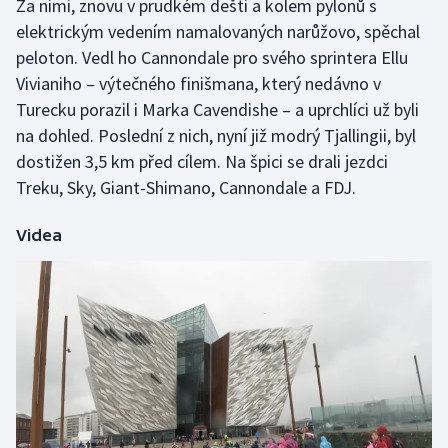
Za nimi, znovu v prudkém dešti a kolem pylonů s
elektrickým vedením namalovaných narůžovo, spěchal
peloton. Vedl ho Cannondale pro svého sprintera Ellu
Vivianiho – výtečného finišmana, který nedávno v
Turecku porazil i Marka Cavendishe – a uprchlíci už byli
na dohled. Poslední z nich, nyní již modrý Tjallingii, byl
dostižen 3,5 km před cílem. Na špici se drali jezdci
Treku, Sky, Giant-Shimano, Cannondale a FDJ.
Videa