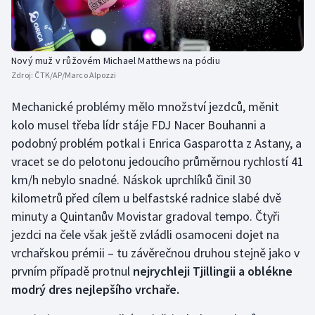
Stolní tenis
Triatlon
Nový muž v růžovém Michael Matthews na pódiu
Zdroj:
ČTK/AP/Marco Alpozzi
Veslování
Mechanické problémy mělo množství jezdců, měnit
Vodní slalom
kolo musel třeba lídr stáje FDJ Nacer Bouhanni a
podobný problém potkal i Enrica Gasparotta z Astany, a
Volejbal
vracet se do pelotonu jedoucího průměrnou rychlostí 41
km/h nebylo snadné. Náskok uprchlíků činil 30
Ostatní
kilometrů před cílem u belfastské radnice slabé dvě
minuty a Quintanův Movistar gradoval tempo. Čtyři
jezdci na čele však ještě zvládli osamoceni dojet na
vrchařskou prémii – tu závěrečnou druhou stejně jako v
prvním případě protnul
nejrychleji Tjillingii a oblékne
modrý dres nejlepšího vrchaře.