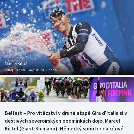
Baseball a softbal
Soutěže
Basketbal
Historické návraty
Biatlon
Aplikace ČT sport
Boby a skeleton
AZ kvíz
Box
Marcel Kittel
Zdroj:
ČTK/BELGA/Yuzuru Sunada
Curling
Dostihy
Florbal
Belfast – Pro vítězství v druhé etapě Gira d'Italia si v
Futsal
deštivých severoirských podmínkách dojel Marcel
Kittel (Giant-Shimano). Německý sprinter na cílové
Golf