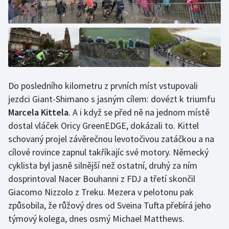
Do posledního kilometru z prvních míst vstupovali
jezdci Giant-Shimano s jasným cílem: dovézt k triumfu
Marcela Kittela
. A i když se před ně na jednom místě
dostal vláček Oricy GreenEDGE, dokázali to. Kittel
schovaný projel závěrečnou levotočivou zatáčkou a na
cílové rovince zapnul takříkajíc své motory. Německý
cyklista byl jasně silnější než ostatní, druhý za ním
dosprintoval Nacer Bouhanni z FDJ a třetí skončil
Giacomo Nizzolo z Treku. Mezera v pelotonu pak
způsobila, že růžový dres od Sveina Tufta přebírá jeho
týmový kolega, dnes osmý Michael Matthews.