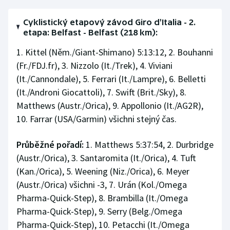
Cyklistický etapový závod Giro d'Italia - 2.
etapa: Belfast - Belfast (218 km):
1. Kittel (Něm./Giant-Shimano) 5:13:12, 2. Bouhanni
(Fr./FDJ.fr), 3. Nizzolo (It./Trek), 4. Viviani
(It./Cannondale), 5. Ferrari (It./Lampre), 6. Belletti
(It./Androni Giocattoli), 7. Swift (Brit./Sky), 8.
Matthews (Austr./Orica), 9. Appollonio (It./AG2R),
10. Farrar (USA/Garmin) všichni stejný čas.
Průběžné pořadí:
1. Matthews 5:37:54, 2. Durbridge
(Austr./Orica), 3. Santaromita (It./Orica), 4. Tuft
(Kan./Orica), 5. Weening (Niz./Orica), 6. Meyer
(Austr./Orica) všichni -3, 7. Urán (Kol./Omega
Pharma-Quick-Step), 8. Brambilla (It./Omega
Pharma-Quick-Step), 9. Serry (Belg./Omega
Pharma-Quick-Step), 10. Petacchi (It./Omega