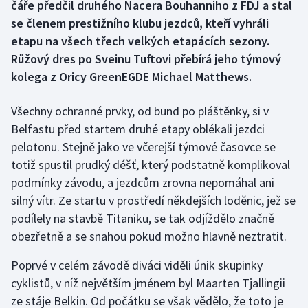
čáře předčil druhého Nacera Bouhanniho z FDJ a stal
se členem prestižního klubu jezdců, kteří vyhráli
Gymnastika
etapu na všech třech velkých etapácích sezony.
Růžový dres po Sveinu Tuftovi přebírá jeho týmový
Házená
kolega z Oricy GreenEGDE Michael Matthews.
Jezdectví
Všechny ochranné prvky, od bund po pláštěnky, si v
Belfastu před startem druhé etapy oblékali jezdci
Judo
pelotonu. Stejně jako ve včerejší týmové časovce se
Krasobruslení
totiž spustil prudký déšť, který podstatně komplikoval
podmínky závodu, a jezdcům zrovna nepomáhal ani
Lezení
silný vítr. Ze startu v prostředí někdejších loděnic, jež se
podílely na stavbě Titaniku, se tak odjíždělo značně
Lyže a snowboard
obezřetně a se snahou pokud možno hlavně neztratit.
Moderní pětiboj
Poprvé v celém závodě diváci viděli únik skupinky
cyklistů, v níž největším jménem byl Maarten Tjallingii
Motorsport
ze stáje Belkin. Od počátku se však vědělo, že toto je