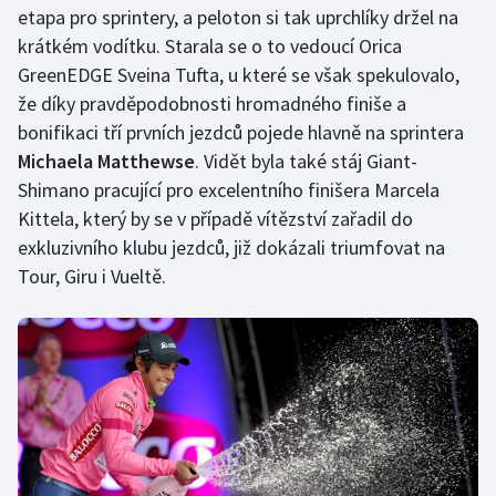
etapa pro sprintery, a peloton si tak uprchlíky držel na
Olympijské hry
krátkém vodítku. Starala se o to vedoucí Orica
GreenEDGE Sveina Tufta, u které se však spekulovalo,
Parasport
že díky pravděpodobnosti hromadného finiše a
bonifikaci tří prvních jezdců pojede hlavně na sprintera
Plavání
Michaela Matthewse
. Vidět byla také stáj Giant-
Shimano pracující pro excelentního finišera Marcela
Plážový volejbal
Kittela, který by se v případě vítězství zařadil do
Ragby
exkluzivního klubu jezdců, již dokázali triumfovat na
Tour, Giru i Vueltě.
Rychlobruslení
Rychlostní kanoistika
Short track
Sportovní střelba