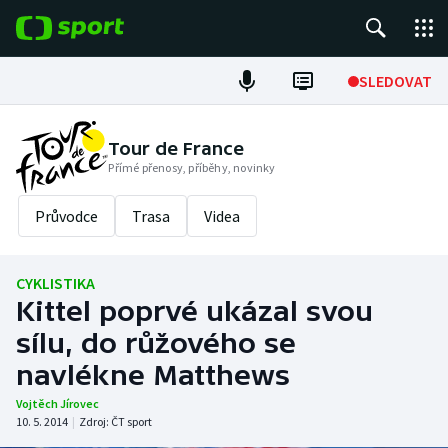
POPULÁRNÍ
SLEDOVAT
Fotbal
Tour de France
Přímé přenosy, příběhy, novinky
Hokej
Průvodce
Trasa
Videa
Tenis
Atletika
CYKLISTIKA
Kittel poprvé ukázal svou
Cyklistika
sílu, do růžového se
DALŠÍ SPORTY
navlékne Matthews
Vojtěch Jírovec
Americký fotbal
NEPŘEHLÉDNĚTE
10. 5. 2014
|
Zdroj:
ČT sport