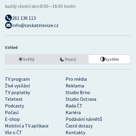
každý všední den:
8:00—16:00 hodin
261 136 113
info@ceskatelevize.cz
Vzhled
Světlý
Tmavý
Systém
TV program
Pro média
Živé vysílání
Reklama
TV poplatky
Studio Brno
Teletext
Studio Ostrava
Podcasty
Rada ČT
Počasí
Kariéra
E-shop
Podávání námětů
Mobilní a TV aplikace
Časté dotazy
Vše o ČT
Kontakty