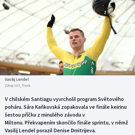
Baseball a softbal
Soutěže
Basketbal
Historické návraty
Biatlon
Aplikace ČT sport
Boby a skeleton
AZ kvíz
Box
Curling
Vasilij Lendel
Zdroj:
UCI_Track
Dostihy
V chilském Santiagu vyvrcholil program Světového
Florbal
poháru. Sára Kaňkovská zopakovala ve finále keirinu
šestou příčku z minulého závodu v
Futsal
Miltonu. Překvapením skončilo finále sprintu, v němž
Vasilij Lendel porazil Denise Dmitrijeva.
Golf