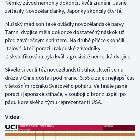
Němky závod nemohly dokončit kvůli zranění. Jasně
Olympijské hry
zvítězily Novozélanďanky, Japonky skončily čtvrté.
Mužský madison také ovládly novozélandské barvy.
Parasport
Tamní dvojice měla dokonce dostatečný náskok už
Plavání
před závěrečným sprintem. Na druhé příčce skončili
Italové, kteří porazili rakouské závodníky.
Plážový volejbal
Diskvalifikována byla kvůli agresivitě německá dvojice.
Skvěle si vedli též novozélandští stíhači, kteří se na
Ragby
dráze v Chile dostali pod hranici 3:55 a zajeli nejlepší čas
Rychlobruslení
v letošním ročníku Světového poháru. Ve finále jasně
porazili japonské stíhače, v souboji o bronz uspěli po
Rychlostní kanoistika
pádu korejského týmu reprezentanti USA.
Short track
Videa
Sportovní střelba