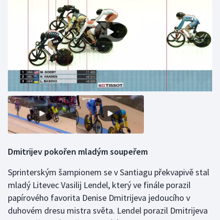
Stolní tenis
Triatlon
Veslování
Vodní slalom
Volejbal
Ostatní
Dmitrijev pokořen mladým soupeřem
Sprinterským šampionem se v Santiagu překvapivě stal
mladý Litevec Vasilij Lendel, který ve finále porazil
papírového favorita Denise Dmitrijeva jedoucího v
duhovém dresu mistra světa. Lendel porazil Dmitrijeva