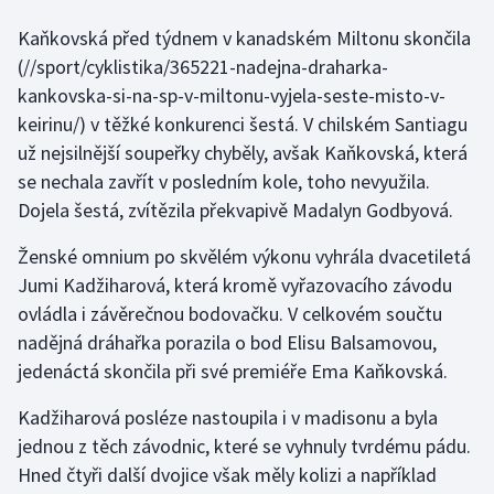
Kaňkovská před týdnem v kanadském Miltonu
skončila
Gymnastika
(//sport/cyklistika/365221-nadejna-draharka-
kankovska-si-na-sp-v-miltonu-vyjela-seste-misto-v-
Házená
keirinu/) v těžké konkurenci šestá. V chilském Santiagu
už nejsilnější soupeřky chyběly, avšak Kaňkovská, která
Jezdectví
se nechala zavřít v posledním kole, toho nevyužila.
Dojela šestá, zvítězila překvapivě Madalyn Godbyová.
Judo
Ženské omnium po skvělém výkonu vyhrála dvacetiletá
Krasobruslení
Jumi Kadžiharová, která kromě vyřazovacího závodu
ovládla i závěrečnou bodovačku. V celkovém součtu
Lezení
nadějná dráhařka porazila o bod Elisu Balsamovou,
Lyže a snowboard
jedenáctá skončila při své premiéře Ema Kaňkovská.
Kadžiharová posléze nastoupila i v madisonu a byla
Moderní pětiboj
jednou z těch závodnic, které se vyhnuly tvrdému pádu.
Hned čtyři další dvojice však měly kolizi a například
Motorsport