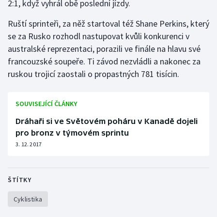
2:1, když vyhrál obě poslední jízdy.
Ruští sprinteři, za něž startoval též Shane Perkins, který
se za Rusko rozhodl nastupovat kvůli konkurenci v
australské reprezentaci, porazili ve finále na hlavu své
francouzské soupeře. Ti závod nezvládli a nakonec za
ruskou trojicí zaostali o propastných 781 tisícin.
SOUVISEJÍCÍ ČLÁNKY
Dráhaři si ve Světovém poháru v Kanadě dojeli
pro bronz v týmovém sprintu
3. 12. 2017
ŠTÍTKY
Cyklistika