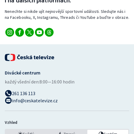
i na dalších platformách.
Nenechte si nikde ujít nejnovější sportovní události. Sledujte nás i
na Facebooku, X, Instagramu, Threads či YouTube a buďte v obraze.
Divácké centrum
každý všední den:
8:00—16:00 hodin
261 136 113
info@ceskatelevize.cz
Vzhled