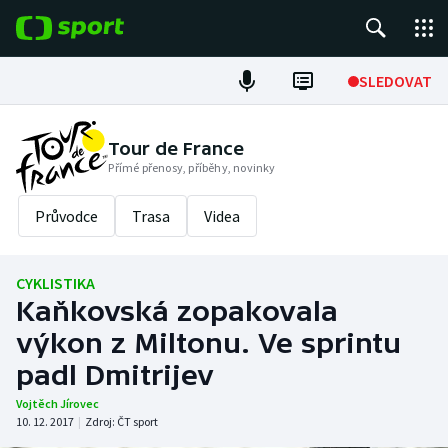
POPULÁRNÍ
SLEDOVAT
Fotbal
Tour de France
Přímé přenosy, příběhy, novinky
Hokej
Průvodce
Trasa
Videa
Tenis
Atletika
CYKLISTIKA
Kaňkovská zopakovala
Cyklistika
výkon z Miltonu. Ve sprintu
DALŠÍ SPORTY
padl Dmitrijev
Vojtěch Jírovec
Americký fotbal
NEPŘEHLÉDNĚTE
10. 12. 2017
|
Zdroj:
ČT sport