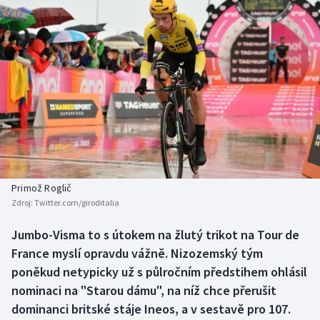
Baseball a softbal
Soutěže
Basketbal
Historické návraty
Biatlon
Aplikace ČT sport
Boby a skeleton
AZ kvíz
Box
Curling
Primož Roglič
Zdroj:
Twitter.com/giroditalia
Dostihy
Jumbo-Visma to s útokem na žlutý trikot na Tour de
Florbal
France myslí opravdu vážně. Nizozemský tým
poněkud netypicky už s půlročním předstihem ohlásil
Futsal
nominaci na "Starou dámu", na níž chce přerušit
dominanci britské stáje Ineos, a v sestavě pro 107.
Golf