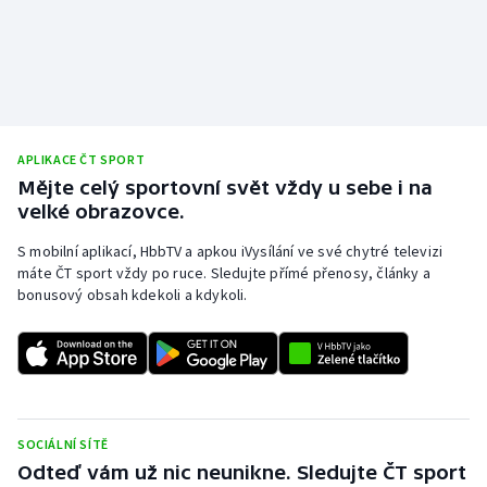
Stolní tenis
Triatlon
Veslování
APLIKACE ČT SPORT
Vodní slalom
Mějte celý sportovní svět vždy u sebe i na
velké obrazovce.
Volejbal
S mobilní aplikací, HbbTV a apkou iVysílání ve své chytré televizi
máte ČT sport vždy po ruce. Sledujte přímé přenosy, články a
Ostatní
bonusový obsah kdekoli a kdykoli.
SOCIÁLNÍ SÍTĚ
Odteď vám už nic neunikne. Sledujte ČT sport