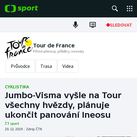
POPULÁRNÍ
SLEDOVAT
Fotbal
Tour de France
Přímé přenosy, příběhy, novinky
Hokej
Průvodce
Trasa
Videa
Tenis
Atletika
CYKLISTIKA
Jumbo-Visma vyšle na Tour
Cyklistika
všechny hvězdy, plánuje
DALŠÍ SPORTY
ukončit panování Ineosu
ČT sport
Americký fotbal
NEPŘEHLÉDNĚTE
20. 12. 2019
|
Zdroj:
ČTK