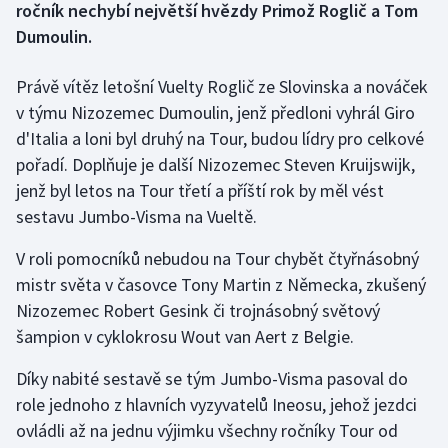
ročník nechybí největší hvězdy Primož Roglič a Tom
Dumoulin.
Gymnastika
Právě vítěz letošní Vuelty Roglič ze Slovinska a nováček
Házená
v týmu Nizozemec Dumoulin, jenž předloni vyhrál Giro
d'Italia a loni byl druhý na Tour, budou lídry pro celkové
Jezdectví
pořadí. Doplňuje je další Nizozemec Steven Kruijswijk,
jenž byl letos na Tour třetí a příští rok by měl vést
Judo
sestavu Jumbo-Visma na Vueltě.
Krasobruslení
V roli pomocníků nebudou na Tour chybět čtyřnásobný
mistr světa v časovce Tony Martin z Německa, zkušený
Lezení
Nizozemec Robert Gesink či trojnásobný světový
Lyže a snowboard
šampion v cyklokrosu Wout van Aert z Belgie.
Díky nabité sestavě se tým Jumbo-Visma pasoval do
Moderní pětiboj
role jednoho z hlavních vyzyvatelů Ineosu, jehož jezdci
ovládli až na jednu výjimku všechny ročníky Tour od
Motorsport