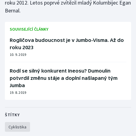
roku 2012. Letos poprvé zvítězil mladý Kolumbijec Egan
Olympijské hry
Bernal.
Parasport
SOUVISEJÍCÍ ČLÁNKY
Plavání
Rogličova budoucnost je v Jumbo-Visma. Až do
roku 2023
Plážový volejbal
10. 9. 2019
Ragby
Rodí se silný konkurent Ineosu? Dumoulin
potvrdil změnu stáje a doplní našlapaný tým
Rychlobruslení
Jumba
19. 8. 2019
Rychlostní kanoistika
Short track
ŠTÍTKY
Sportovní střelba
Cyklistika