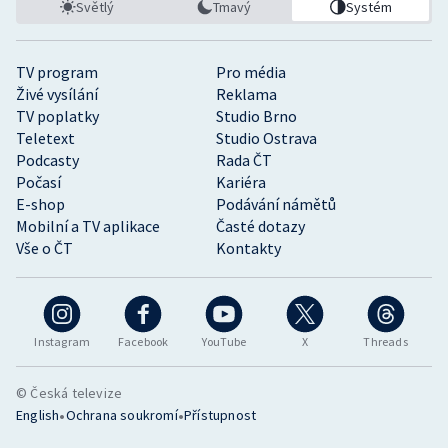
Světlý
Tmavý
Systém
TV program
Pro média
Živé vysílání
Reklama
TV poplatky
Studio Brno
Teletext
Studio Ostrava
Podcasty
Rada ČT
Počasí
Kariéra
E-shop
Podávání námětů
Mobilní a TV aplikace
Časté dotazy
Vše o ČT
Kontakty
Instagram
Facebook
YouTube
X
Threads
© Česká televize
•
•
English
Ochrana soukromí
Přístupnost