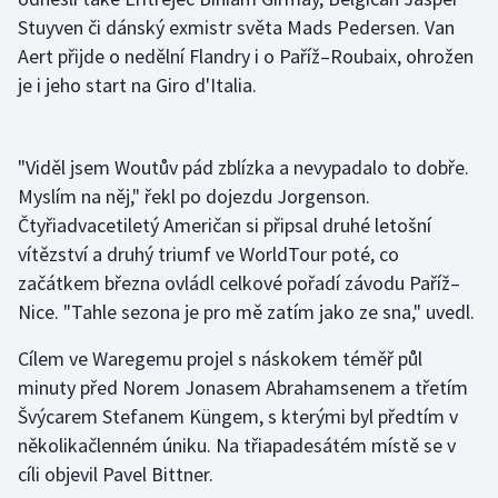
Stolní tenis
Stuyven či dánský exmistr světa Mads Pedersen. Van
Aert přijde o nedělní Flandry i o Paříž–Roubaix, ohrožen
Triatlon
je i jeho start na Giro d'Italia.
Veslování
"Viděl jsem Woutův pád zblízka a nevypadalo to dobře.
Vodní slalom
Myslím na něj," řekl po dojezdu Jorgenson.
Čtyřiadvacetiletý Američan si připsal druhé letošní
Volejbal
vítězství a druhý triumf ve WorldTour poté, co
začátkem března ovládl celkové pořadí závodu Paříž–
Ostatní
Nice. "Tahle sezona je pro mě zatím jako ze sna," uvedl.
Cílem ve Waregemu projel s náskokem téměř půl
minuty před Norem Jonasem Abrahamsenem a třetím
Švýcarem Stefanem Küngem, s kterými byl předtím v
několikačlenném úniku. Na třiapadesátém místě se v
cíli objevil Pavel Bittner.