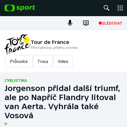
POPULÁRNÍ
SLEDOVAT
Fotbal
Tour de France
Přímé přenosy, příběhy, novinky
Hokej
Průvodce
Trasa
Videa
Tenis
Atletika
CYKLISTIKA
Jorgenson přidal další triumf,
Cyklistika
ale po Napříč Flandry litoval
DALŠÍ SPORTY
van Aerta. Vyhrála také
Vosová
Americký fotbal
NEPŘEHLÉDNĚTE
jir