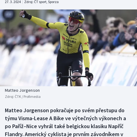
27. 3. 2024
|
Zdroj:
ČT sport
,
Sporza
Baseball a softbal
Soutěže
Basketbal
Historické návraty
Biatlon
Aplikace ČT sport
Boby a skeleton
AZ kvíz
Box
Curling
Matteo Jorgenson
Dostihy
Zdroj:
ČTK / Profimedia
Florbal
Matteo Jorgenson pokračuje po svém přestupu do
týmu Visma-Lease A Bike ve výtečných výkonech a
Futsal
po Paříž–Nice vyhrál také belgickou klasiku Napříč
Flandry. Americký cyklista je prvním závodníkem v
Golf