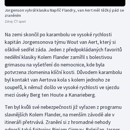
Olympijské hry
Jorgenson vyhrál klasiku Napříč Flandry, van Aert měl těžký pád se
zraněním
Zdroj:
ČT sport
Parasport
Na zemi skončil po karambolu ve vysoké rychlosti
Plavání
kapitán Jorgensonova týmu Wout van Aert, který si
ošklivě sedřel záda. Jeden z předpokládaných favoritů
Plážový volejbal
nedělní klasiky Kolem Flander zamířil s bolestivou
grimasou na vyšetření do nemocnice, kde byla
Ragby
potvrzena zlomenina klíční kosti. Důvodem karambolu
Rychlobruslení
byl kontakt van Aertova kola s kolem jednoho ze
soupeřů, k němuž došlo ve vysoké rychlosti ve sjezdu
Rychlostní kanoistika
mezi úseky Berg ten Houte a Kanarieberg.
Short track
Ten byl kvůli své nebezpečnosti již vyřazen z programu
slavnějších Kolem Flander, na menším závodě ale v
Sportovní střelba
itineráři přetrvává. Zranění si z hromadné nehody
odnesli také Eritrejec Biniam Girmay, Belgičan Jasper