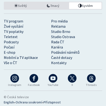
Světlý
Tmavý
Systém
TV program
Pro média
Živé vysílání
Reklama
TV poplatky
Studio Brno
Teletext
Studio Ostrava
Podcasty
Rada ČT
Počasí
Kariéra
E-shop
Podávání námětů
Mobilní a TV aplikace
Časté dotazy
Vše o ČT
Kontakty
Instagram
Facebook
YouTube
X
Threads
© Česká televize
•
•
English
Ochrana soukromí
Přístupnost