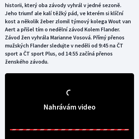
historii, který oba závody vyhrál v jedné sezoně.
Jeho triumf ale kalí těžký pád, ve kterém si klíční
Gymnastika
kost a několik žeber zlomil týmový kolega Wout van
Aert a přišel tím o nedělní závod Kolem Flander.
Házená
Závod žen vyhrála Marianne Vosová. Přímý přenos
Jezdectví
mužských Flander sledujte v neděli od 9:45 na ČT
sport a ČT sport Plus, od 14:55 začíná přenos
Judo
ženského závodu.
Krasobruslení
Lezení
Lyže a snowboard
Nahrávám video
Moderní pětiboj
Motorsport