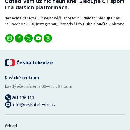
Odteď vám už nic neunikne. Sledujte ČT sport
i na dalších platformách.
Nenechte si nikde ujít nejnovější sportovní události. Sledujte nás i
na Facebooku, X, Instagramu, Threads či YouTube a buďte v obraze.
Divácké centrum
každý všední den:
8:00—16:00 hodin
261 136 113
info@ceskatelevize.cz
Vzhled