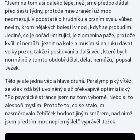
"Jsem na tom asi daleko lépe, než jsme předpokládali
Olympijské hry
před šesti týdny, protože mne zranění už moc
neomezují. V podstatě o hrudníku a prsním svalu vůbec
Parasport
nevím, krom nějakých bolestí v noci, když se probudím.
Jediné, co je pořád limitující, je zlomenina paže, protože
Plavání
kvůli ní nemůžu jezdit na kole a musím si na ruku dávat
velký pozor, takže i posilování a další věci, které bych
Plážový volejbal
normálně v tomto období dělal, dělat nemůžu," popsal
Ježek.
Ragby
Tělo je ale jedna věc a hlava druhá. Paralympijský vítěz
Rychlobruslení
se však zdá být uvolněný a až překvapivě optimistický.
"Po psychické stránce jsem na tom výborně. Nebo si to
Rychlostní kanoistika
alespoň myslím. Protože to, co se stalo, mi
nasměrovalo žebříček hodnot jiným směrem, nad nímž
Short track
jsem předtím moc nepřemýšlel," vyprávěl Ježek.
Sportovní střelba