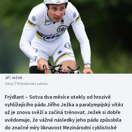
Baseball a softbal
Soutěže
Basketbal
Historické návraty
Biatlon
Aplikace ČT sport
Boby a skeleton
AZ kvíz
Box
Curling
Jiří Ježek
Zdroj:
ČTK/Adámek Ladislav
Dostihy
Frýdlant – Sotva dva měsíce utekly od hrozivě
Florbal
vyhlížejícího pádu Jiřího Ježka a paralympijský vítěz
už je znovu svěží a začíná trénovat. Ježek si dobře
Futsal
uvědomuje, že vážné následky jeho pádu způsobila
do značné míry liknavost Mezinárodní cyklistické
Golf