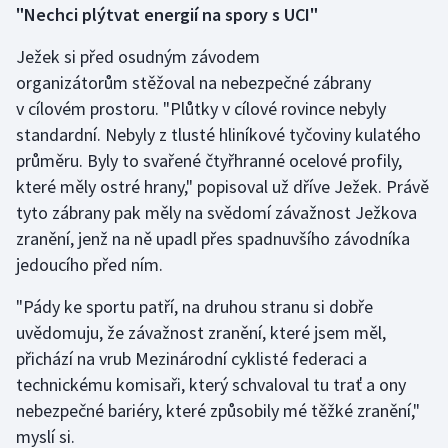
"Nechci plýtvat energií na spory s UCI"
Ježek si před osudným závodem
organizátorům stěžoval na nebezpečné zábrany
v cílovém prostoru. "Plůtky v cílové rovince nebyly
standardní. Nebyly z tlusté hliníkové tyčoviny kulatého
průměru. Byly to svařené čtyřhranné ocelové profily,
které měly ostré hrany," popisoval už dříve Ježek. Právě
tyto zábrany pak měly na svědomí závažnost Ježkova
zranění, jenž na ně upadl přes spadnuvšího závodníka
jedoucího před ním.
"Pády ke sportu patří, na druhou stranu si dobře
uvědomuju, že závažnost zranění, které jsem měl,
přichází na vrub Mezinárodní cyklisté federaci a
technickému komisaři, který schvaloval tu trať a ony
nebezpečné bariéry, které způsobily mé těžké zranění,"
myslí si.