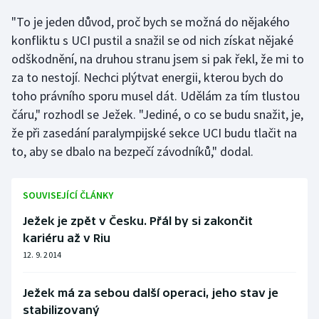
"To je jeden důvod, proč bych se možná do nějakého
konfliktu s UCI pustil a snažil se od nich získat nějaké
odškodnění, na druhou stranu jsem si pak řekl, že mi to
za to nestojí. Nechci plýtvat energii, kterou bych do
toho právního sporu musel dát. Udělám za tím tlustou
čáru," rozhodl se Ježek. "Jediné, o co se budu snažit, je,
že při zasedání paralympijské sekce UCI budu tlačit na
to, aby se dbalo na bezpečí závodníků," dodal.
SOUVISEJÍCÍ ČLÁNKY
Ježek je zpět v Česku. Přál by si zakončit
kariéru až v Riu
12. 9. 2014
Ježek má za sebou další operaci, jeho stav je
stabilizovaný