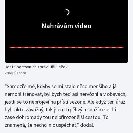
Stolní tenis
Triatlon
Nahrávám video
Veslování
Vodní slalom
Volejbal
Host Sportovních zpráv: Jiří Ježek
Zdroj:
ČT sport
Ostatní
"Samozřejmě, kdyby se mi stalo něco menšího a já
nemohl trénovat, byl bych teď asi nervózní a v obavách,
jestli se to neprojeví na příští sezoně. Ale když ten úraz
byl takto závažný, tak jsem trpělivý a snažím se dát
zase dohromady tou nejpřirozenější cestou. To
znamená, že nechci nic uspěchat," dodal.