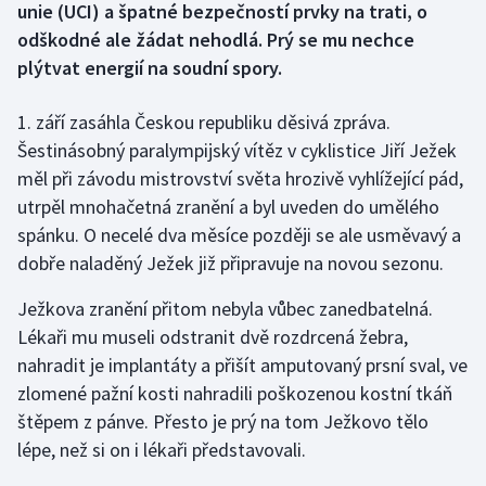
unie (UCI) a špatné bezpečností prvky na trati, o
odškodné ale žádat nehodlá. Prý se mu nechce
Gymnastika
plýtvat energií na soudní spory.
Házená
1. září zasáhla Českou republiku děsivá zpráva.
Šestinásobný paralympijský vítěz v cyklistice Jiří Ježek
Jezdectví
měl při závodu mistrovství světa hrozivě vyhlížející pád,
utrpěl mnohačetná zranění a byl uveden do umělého
Judo
spánku. O necelé dva měsíce později se ale usměvavý a
Krasobruslení
dobře naladěný Ježek již připravuje na novou sezonu.
Ježkova zranění přitom nebyla vůbec zanedbatelná.
Lezení
Lékaři mu museli odstranit dvě rozdrcená žebra,
Lyže a snowboard
nahradit je implantáty a přišít amputovaný prsní sval, ve
zlomené pažní kosti nahradili poškozenou kostní tkáň
Moderní pětiboj
štěpem z pánve. Přesto je prý na tom Ježkovo tělo
lépe, než si on i lékaři představovali.
Motorsport