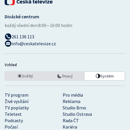
Divácké centrum
každý všední den:
8:00—16:00 hodin
261 136 113
info@ceskatelevize.cz
Vzhled
Světlý
Tmavý
Systém
TV program
Pro média
Živé vysílání
Reklama
TV poplatky
Studio Brno
Teletext
Studio Ostrava
Podcasty
Rada ČT
Počasí
Kariéra