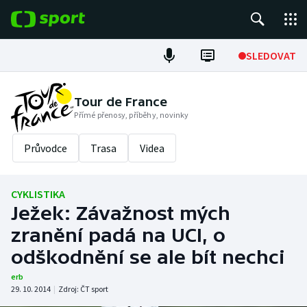
POPULÁRNÍ
SLEDOVAT
Fotbal
Tour de France
Přímé přenosy, příběhy, novinky
Hokej
Průvodce
Trasa
Videa
Tenis
Atletika
CYKLISTIKA
Ježek: Závažnost mých
Cyklistika
zranění padá na UCI, o
DALŠÍ SPORTY
odškodnění se ale bít nechci
erb
Americký fotbal
NEPŘEHLÉDNĚTE
29. 10. 2014
|
Zdroj:
ČT sport