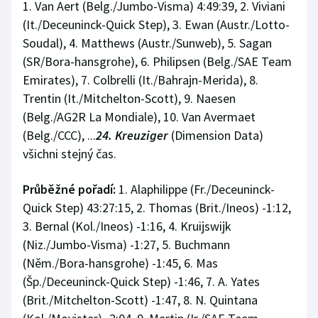
1. Van Aert (Belg./Jumbo-Visma) 4:49:39, 2. Viviani
(It./Deceuninck-Quick Step), 3. Ewan (Austr./Lotto-
Soudal), 4. Matthews (Austr./Sunweb), 5. Sagan
(SR/Bora-hansgrohe), 6. Philipsen (Belg./SAE Team
Emirates), 7. Colbrelli (It./Bahrajn-Merida), 8.
Trentin (It./Mitchelton-Scott), 9. Naesen
(Belg./AG2R La Mondiale), 10. Van Avermaet
(Belg./CCC), ...
24. Kreuziger
(Dimension Data)
všichni stejný čas.
Průběžné pořadí:
1. Alaphilippe (Fr./Deceuninck-
Quick Step) 43:27:15, 2. Thomas (Brit./Ineos) -1:12,
3. Bernal (Kol./Ineos) -1:16, 4. Kruijswijk
(Niz./Jumbo-Visma) -1:27, 5. Buchmann
(Něm./Bora-hansgrohe) -1:45, 6. Mas
(Šp./Deceuninck-Quick Step) -1:46, 7. A. Yates
(Brit./Mitchelton-Scott) -1:47, 8. N. Quintana