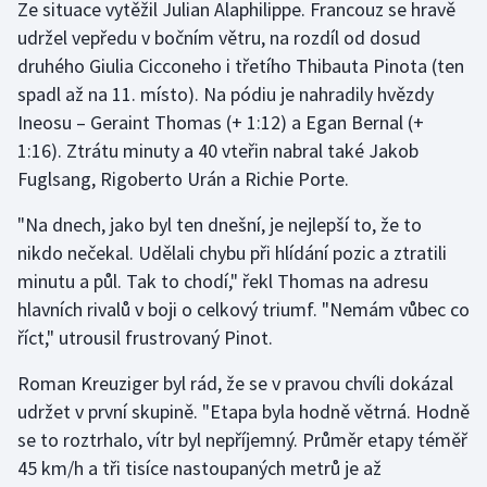
Ze situace vytěžil Julian Alaphilippe. Francouz se hravě
Olympijské hry
udržel vepředu v bočním větru, na rozdíl od dosud
druhého Giulia Cicconeho i třetího Thibauta Pinota (ten
Parasport
spadl až na 11. místo). Na pódiu je nahradily hvězdy
Ineosu – Geraint Thomas (+ 1:12) a Egan Bernal (+
Plavání
1:16). Ztrátu minuty a 40 vteřin nabral také Jakob
Fuglsang, Rigoberto Urán a Richie Porte.
Plážový volejbal
"Na dnech, jako byl ten dnešní, je nejlepší to, že to
Ragby
nikdo nečekal. Udělali chybu při hlídání pozic a ztratili
minutu a půl. Tak to chodí," řekl Thomas na adresu
Rychlobruslení
hlavních rivalů v boji o celkový triumf. "Nemám vůbec co
říct," utrousil frustrovaný Pinot.
Rychlostní kanoistika
Roman Kreuziger byl rád, že se v pravou chvíli dokázal
Short track
udržet v první skupině. "Etapa byla hodně větrná. Hodně
se to roztrhalo, vítr byl nepříjemný. Průměr etapy téměř
Sportovní střelba
45 km/h a tři tisíce nastoupaných metrů je až