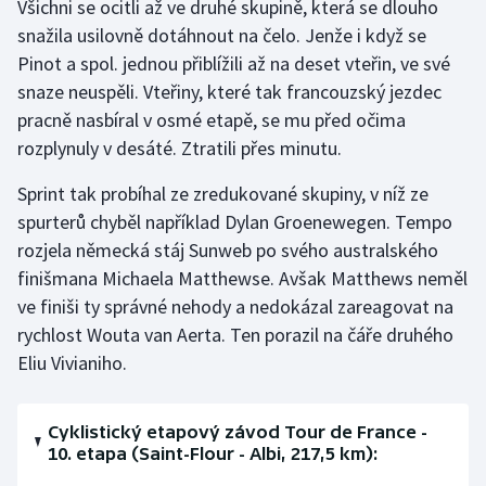
Všichni se ocitli až ve druhé skupině, která se dlouho
snažila usilovně dotáhnout na čelo. Jenže i když se
Pinot a spol. jednou přiblížili až na deset vteřin, ve své
snaze neuspěli. Vteřiny, které tak francouzský jezdec
pracně nasbíral v osmé etapě, se mu před očima
rozplynuly v desáté. Ztratili přes minutu.
Sprint tak probíhal ze zredukované skupiny, v níž ze
spurterů chyběl například Dylan Groenewegen. Tempo
rozjela německá stáj Sunweb po svého australského
finišmana Michaela Matthewse. Avšak Matthews neměl
ve finiši ty správné nehody a nedokázal zareagovat na
rychlost Wouta van Aerta. Ten porazil na čáře druhého
Eliu Vivianiho.
Cyklistický etapový závod Tour de France -
10. etapa (Saint-Flour - Albi, 217,5 km):