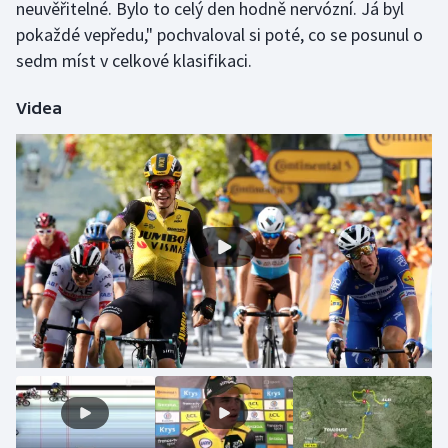
neuvěřitelné. Bylo to celý den hodně nervózní. Já byl
Stolní tenis
pokaždé vepředu," pochvaloval si poté, co se posunul o
sedm míst v celkové klasifikaci.
Triatlon
Videa
Veslování
Vodní slalom
Volejbal
Ostatní