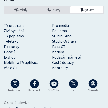
Vzhled
Světlý
Tmavý
Systém
TV program
Pro média
Živé vysílání
Reklama
TV poplatky
Studio Brno
Teletext
Studio Ostrava
Podcasty
Rada ČT
Počasí
Kariéra
E-shop
Podávání námětů
Mobilní a TV aplikace
Časté dotazy
Vše o ČT
Kontakty
Instagram
Facebook
YouTube
X
Threads
© Česká televize