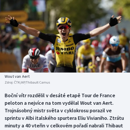
Baseball a softbal
Soutěže
Basketbal
Historické návraty
Biatlon
Aplikace ČT sport
Boby a skeleton
AZ kvíz
Box
Curling
Wout van Aert
Zdroj:
ČTK/AP/Thibault Camus
Dostihy
Boční vítr rozdělil v desáté etapě Tour de France
Florbal
peloton a nejvíce na tom vydělal Wout van Aert.
Trojnásobný mistr světa v cyklokrosu porazil ve
Futsal
sprintu v Albi italského spurtera Eliu Vivianiho. Ztrátu
minuty a 40 vteřin v celkovém pořadí nabrali Thibaut
Golf