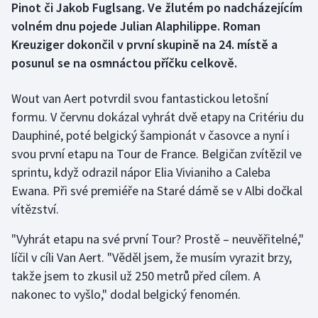
Pinot či Jakob Fuglsang. Ve žlutém po nadcházejícím
volném dnu pojede Julian Alaphilippe. Roman
Gymnastika
Kreuziger dokončil v první skupině na 24. místě a
posunul se na osmnáctou příčku celkově.
Házená
Wout van Aert potvrdil svou fantastickou letošní
Jezdectví
formu. V červnu dokázal vyhrát dvě etapy na Critériu du
Dauphiné, poté belgický šampionát v časovce a nyní i
Judo
svou první etapu na Tour de France. Belgičan zvítězil ve
Krasobruslení
sprintu, když odrazil nápor Elia Vivianiho a Caleba
Ewana. Při své premiéře na Staré dámě se v Albi dočkal
Lezení
vítězství.
Lyže a snowboard
"Vyhrát etapu na své první Tour? Prostě – neuvěřitelné,"
líčil v cíli Van Aert. "Věděl jsem, že musím vyrazit brzy,
Moderní pětiboj
takže jsem to zkusil už 250 metrů před cílem. A
nakonec to vyšlo," dodal belgický fenomén.
Motorsport