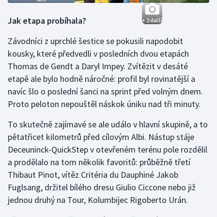
Jak etapa probíhala?
+ 2 další
Závodníci z uprchlé šestice se pokusili napodobit
kousky, které předvedli v posledních dvou etapách
Thomas de Gendt a Daryl Impey. Zvítězit v desáté
etapě ale bylo hodně náročné: profil byl rovinatější a
navíc šlo o poslední šanci na sprint před volným dnem.
Proto peloton nepouštěl náskok úniku nad tři minuty.
To skutečně zajímavé se ale událo v hlavní skupině, a to
pětatřicet kilometrů před cílovým Albi. Nástup stáje
Deceuninck-QuickStep v otevřeném terénu pole rozdělil
a prodělalo na tom několik favoritů: průběžně třetí
Thibaut Pinot, vítěz Critéria du Dauphiné Jakob
Fuglsang, držitel bílého dresu Giulio Ciccone nebo již
jednou druhý na Tour, Kolumbijec Rigoberto Urán.