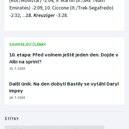
(Kol./Movistar) -2:04, 9. Martin (Ir./SAE Team
Emirates) -2:09, 10. Ciccone (It./Trek-Segafredo)
-2:32, ...
18. Kreuziger
-3:28.
SOUVISEJÍCÍ ČLÁNKY
10. etapa: Před volnem ještě jeden den. Dojde v
Albi na sprint?
15. 7. 2019
Další únik. Na den dobytí Bastily se vytáhl Daryl
Impey
14. 7. 2019
ŠTÍTKY