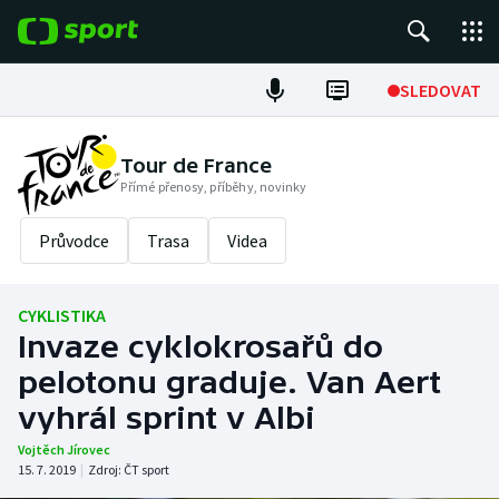
POPULÁRNÍ
SLEDOVAT
Fotbal
Tour de France
Přímé přenosy, příběhy, novinky
Hokej
Průvodce
Trasa
Videa
Tenis
Atletika
CYKLISTIKA
Invaze cyklokrosařů do
Cyklistika
pelotonu graduje. Van Aert
DALŠÍ SPORTY
vyhrál sprint v Albi
Vojtěch Jírovec
Americký fotbal
NEPŘEHLÉDNĚTE
15. 7. 2019
|
Zdroj:
ČT sport