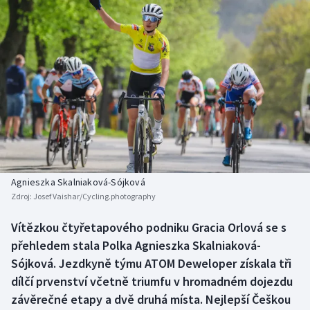
Baseball a softbal
Soutěže
Basketbal
Historické návraty
Biatlon
Aplikace ČT sport
Boby a skeleton
AZ kvíz
Box
Curling
Agnieszka Skalniaková-Sójková
Zdroj:
Josef Vaishar/Cycling.photography
Dostihy
Vítězkou čtyřetapového podniku Gracia Orlová se s
Florbal
přehledem stala Polka Agnieszka Skalniaková-
Sójková. Jezdkyně týmu ATOM Deweloper získala tři
Futsal
dílčí prvenství včetně triumfu v hromadném dojezdu
závěrečné etapy a dvě druhá místa. Nejlepší Češkou
Golf