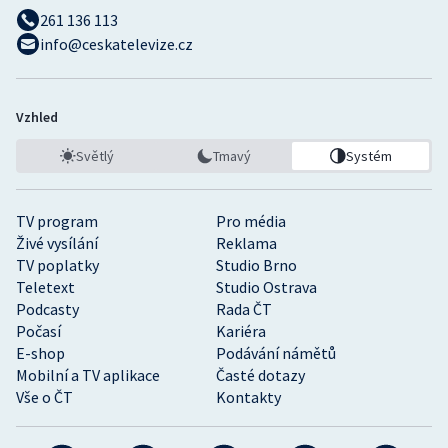
261 136 113
info@ceskatelevize.cz
Vzhled
Světlý
Tmavý
Systém
TV program
Pro média
Živé vysílání
Reklama
TV poplatky
Studio Brno
Teletext
Studio Ostrava
Podcasty
Rada ČT
Počasí
Kariéra
E-shop
Podávání námětů
Mobilní a TV aplikace
Časté dotazy
Vše o ČT
Kontakty