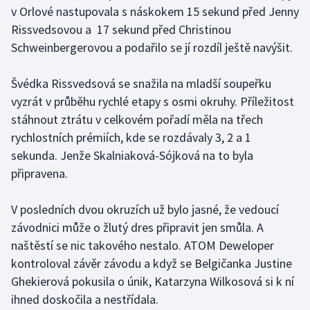
v Orlové nastupovala s náskokem 15 sekund před Jenny
Olympijské hry
Rissvedsovou a 17 sekund před Christinou
Schweinbergerovou a podařilo se jí rozdíl ještě navýšit.
Parasport
Švédka Rissvedsová se snažila na mladší soupeřku
Plavání
vyzrát v průběhu rychlé etapy s osmi okruhy. Příležitost
stáhnout ztrátu v celkovém pořadí měla na třech
Plážový volejbal
rychlostních prémiích, kde se rozdávaly 3, 2 a 1
Ragby
sekunda. Jenže Skalniaková-Sójková na to byla
připravena.
Rychlobruslení
V posledních dvou okruzích už bylo jasné, že vedoucí
Rychlostní kanoistika
závodnici může o žlutý dres připravit jen smůla. A
naštěstí se nic takového nestalo. ATOM Deweloper
Short track
kontroloval závěr závodu a když se Belgičanka Justine
Ghekierová pokusila o únik, Katarzyna Wilkosová si k ní
Sportovní střelba
ihned doskočila a nestřídala.