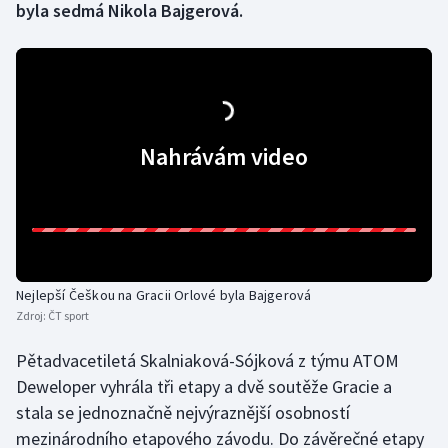
byla sedmá Nikola Bajgerová.
Gymnastika
Házená
Jezdectví
Nahrávám video
Judo
Krasobruslení
Lezení
Nejlepší Češkou na Gracii Orlové byla Bajgerová
Zdroj:
ČT sport
Lyže a snowboard
Pětadvacetiletá Skalniaková-Sójková z týmu ATOM
Moderní pětiboj
Deweloper vyhrála tři etapy a dvě soutěže Gracie a
stala se jednoznačně nejvýraznější osobností
Motorsport
mezinárodního etapového závodu. Do závěrečné etapy