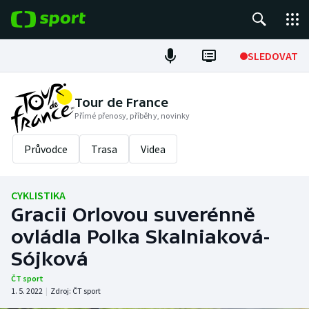
POPULÁRNÍ
SLEDOVAT
Fotbal
Tour de France
Přímé přenosy, příběhy, novinky
Hokej
Průvodce
Trasa
Videa
Tenis
Atletika
CYKLISTIKA
Gracii Orlovou suverénně
Cyklistika
ovládla Polka Skalniaková-
DALŠÍ SPORTY
Sójková
ČT sport
Americký fotbal
NEPŘEHLÉDNĚTE
1. 5. 2022
|
Zdroj:
ČT sport