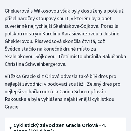
Stolní tenis
Ghekierová s Wilkosovou však byly dostiženy a poté už
přišel náročný stoupavý spurt, v kterém byla opět
Triatlon
suverénně nejrychlejší Skalniaková-Sójková. Porazila
Veslování
polskou mistryni Karolinu Karasiewiczovou a Justine
Ghekierovou. Rissvedsová skončila čtvrtá, což
Vodní slalom
Švédce stačilo na konečné druhé místo za
Skalniakovou-Sójkovou. Třetí místo ubránila Rakušanka
Volejbal
Christina Schweinbergerová.
Ostatní
Vítězka Gracie si z Orlové odvezla také bílý dres pro
nejlepší závodnici v bodovací soutěži. Zelený dres pro
nejlepší vrchařku udržela Carina Schrempfová z
Rakouska a byla vyhlášena nejaktivnější cyklistkou
Gracie.
Cyklistický závod žen Gracia Orlová - 4.