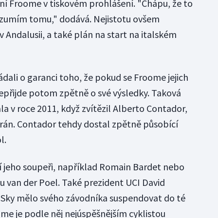
yní Froome v tiskovém prohlášení. "Chápu, že to
Rozumím tomu," dodává. Nejistotu ovšem
v Andalusii, a také plán na start na italském
dali o garanci toho, že pokud se Froome jejich
epřijde potom zpětně o své výsledky. Taková
ala v roce 2011, když zvítězil Alberto Contador,
rán. Contador tehdy dostal zpětně působící
l.
ří jeho soupeři, například Romain Bardet nebo
 van der Poel. Také prezident UCI David
y Sky mělo svého závodníka suspendovat do té
oome je podle něj nejúspěšnějším cyklistou