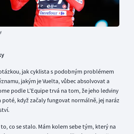
y
ky
otázkou, jak cyklista s podobným problémem
namu, jakým je Vuelta, vůbec absolvovat a
ome podle L'Equipe trvá na tom, že jeho ledviny
poté, když začaly fungovat normálně, jej naráz
tví.
na to, co se stalo. Mám kolem sebe tým, který na