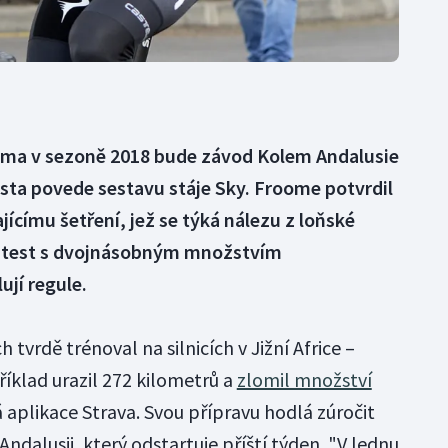
oma v sezoně 2018 bude závod Kolem Andalusie
lista povede sestavu stáje Sky. Froome potvrdil
jícímu šetření, jež se týká nálezu z loňské
l test s dvojnásobným množstvím
ují regule.
tvrdě trénoval na silnicích v Jižní Africe –
klad urazil 272 kilometrů a
zlomil množství
aplikace Strava. Svou přípravu hodlá zúročit
dalusii, který odstartuje příští týden. "V lednu