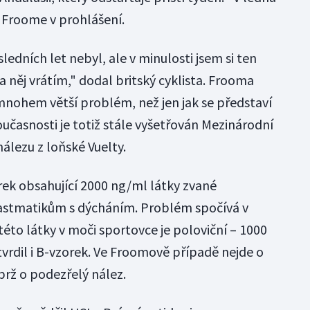
 Froome v prohlášení.
ledních let nebyl, ale v minulosti jsem si ten
na něj vrátím," dodal britský cyklista. Frooma
mnohem větší problém, než jen jak se představí
současnosti je totiž stále vyšetřován Mezinárodní
nálezu z loňské Vuelty.
ek obsahující 2000 ng/ml látky zvané
astmatikům s dýcháním. Problém spočívá v
éto látky v moči sportovce je poloviční – 1000
vrdil i B-vzorek. Ve Froomově případě nejde o
brž o podezřelý nález.