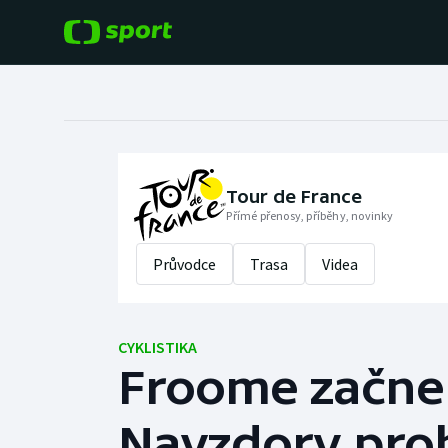
POPULÁRNÍ
DALŠÍ SPORTY
Fotbal
Americký fotbal
Hokej
Baseball a softbal
Tour de France
Přímé přenosy, příběhy, novinky
Tenis
Basketbal
Průvodce
Trasa
Videa
Atletika
Biatlon
Cyklistika
CYKLISTIKA
Boby a skeleton
Froome začne 
Box
Navzdory prob