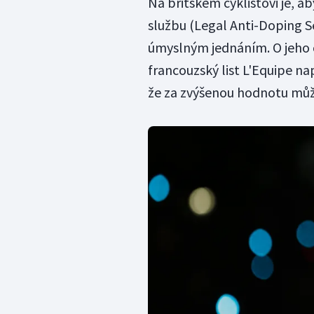
Na britském cyklistovi je, a
službu (Legal Anti-Doping S
úmyslným jednáním. O jeho o
francouzský list L'Equipe na
že za zvýšenou hodnotu může