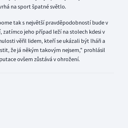
vrhá na sport špatné světlo.
Froome tak s největší pravděpodobností bude v
í, zatímco jeho případ leží na stolech kdesi v
losti věřil lidem, kteří se ukázali být lháři a
stit, že já někým takovým nejsem," prohlásil
eputace ovšem zůstává v ohrožení.