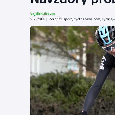
Curling
Dostihy
Vojtěch Jírovec
5. 2. 2018
|
Zdroj:
ČT sport
,
cyclingnews.com
,
cyclingw
Florbal
Futsal
Golf
Gymnastika