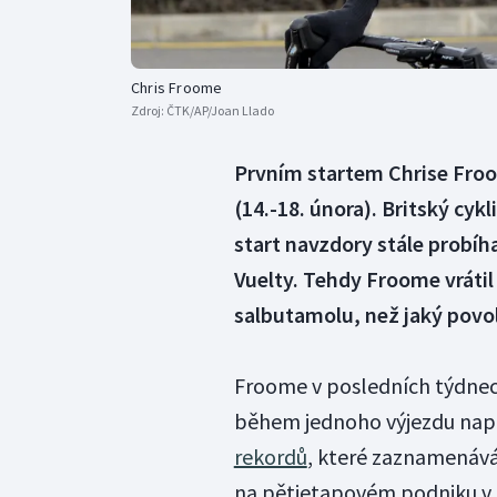
Chris Froome
Zdroj:
ČTK/AP/Joan Llado
Prvním startem Chrise Fro
(14.-18. února). Britský cyk
start navzdory stále probíha
Vuelty. Tehdy Froome vráti
salbutamolu, než jaký povol
Froome v posledních týdnech 
během jednoho výjezdu napří
rekordů
, které zaznamenává 
na pětietapovém podniku v An