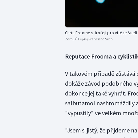
Chris Froome s trofejí pro vítěze Vuelt
Zdroj:
ČTK/AP/Francisco Seco
Reputace Frooma a cyklisti
V takovém případě zůstává 
dokáže závod podobného výz
dokonce jej také vyhrát. Fro
salbutamol nashromáždily a 
"vypustily" ve velkém množs
"Jsem si jistý, že přijdeme 