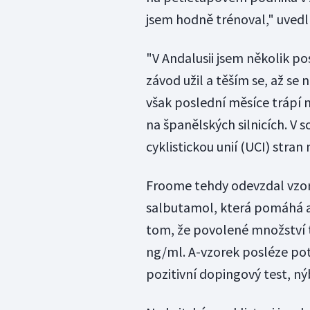
jsem hodně trénoval," uvedl
"V Andalusii jsem několik pos
závod užil a těším se, až se 
však poslední měsíce trápí 
na španělských silnicích. V 
cyklistickou unií (UCI) stran 
Froome tehdy odevzdal vzor
salbutamol, která pomáhá 
tom, že povolené množství t
ng/ml. A-vzorek posléze pot
pozitivní dopingový test, ný