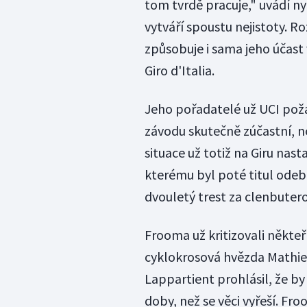
tom tvrdě pracuje," uvádí n
vytváří spoustu nejistoty. 
způsobuje i sama jeho účast 
Giro d'Italia.
Jeho pořadatelé už UCI požá
závodu skutečně zúčastní, n
situace už totiž na Giru nast
kterému byl poté titul odeb
dvouletý trest za clenbutero
Frooma už kritizovali někte
cyklokrosová hvězda Mathieu
Lappartient prohlásil, že b
doby, než se věci vyřeší. Fr