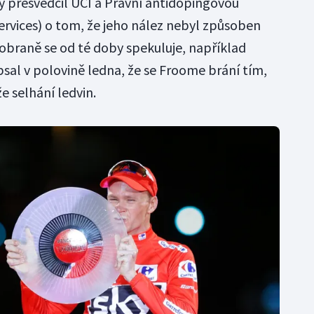
by přesvědčil UCI a Právní antidopingovou
ervices) o tom, že jeho nález nebyl způsoben
braně se od té doby spekuluje, například
psal v polovině ledna, že se Froome brání tím,
 selhání ledvin.