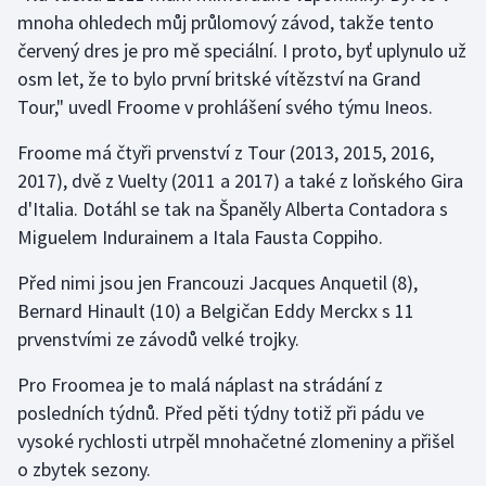
Stolní tenis
mnoha ohledech můj průlomový závod, takže tento
červený dres je pro mě speciální. I proto, byť uplynulo už
Triatlon
osm let, že to bylo první britské vítězství na Grand
Tour," uvedl Froome v prohlášení svého týmu Ineos.
Veslování
Froome má čtyři prvenství z Tour (2013, 2015, 2016,
Vodní slalom
2017), dvě z Vuelty (2011 a 2017) a také z loňského Gira
d'Italia. Dotáhl se tak na Španěly Alberta Contadora s
Volejbal
Miguelem Indurainem a Itala Fausta Coppiho.
Ostatní
Před nimi jsou jen Francouzi Jacques Anquetil (8),
Bernard Hinault (10) a Belgičan Eddy Merckx s 11
prvenstvími ze závodů velké trojky.
Pro Froomea je to malá náplast na strádání z
posledních týdnů. Před pěti týdny totiž při pádu ve
vysoké rychlosti utrpěl mnohačetné zlomeniny a přišel
o zbytek sezony.