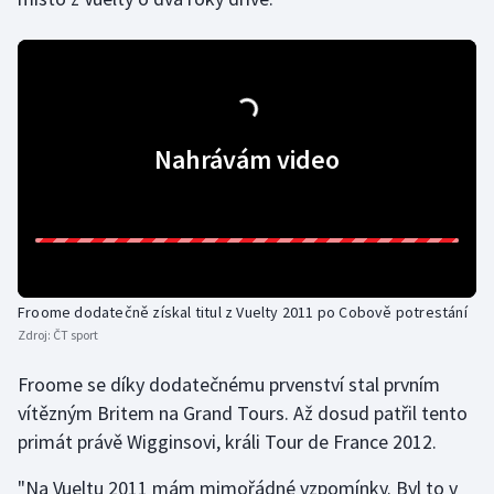
Olympijské hry
Parasport
Plavání
Nahrávám video
Plážový volejbal
Ragby
Rychlobruslení
Froome dodatečně získal titul z Vuelty 2011 po Cobově potrestání
Zdroj:
ČT sport
Rychlostní kanoistika
Froome se díky dodatečnému prvenství stal prvním
Short track
vítězným Britem na Grand Tours. Až dosud patřil tento
primát právě Wigginsovi, králi Tour de France 2012.
Sportovní střelba
"Na Vueltu 2011 mám mimořádné vzpomínky. Byl to v