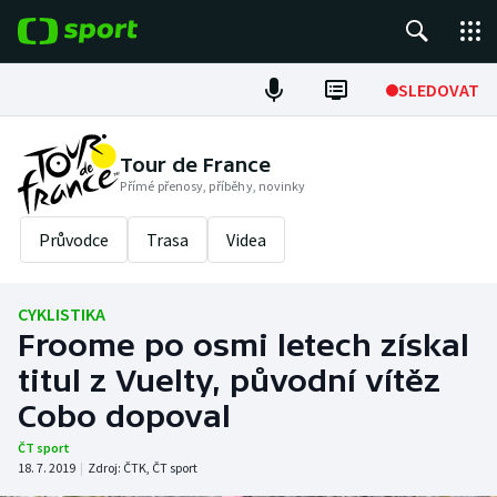
POPULÁRNÍ
SLEDOVAT
Fotbal
Tour de France
Přímé přenosy, příběhy, novinky
Hokej
Průvodce
Trasa
Videa
Tenis
Atletika
CYKLISTIKA
Froome po osmi letech získal
Cyklistika
titul z Vuelty, původní vítěz
DALŠÍ SPORTY
Cobo dopoval
ČT sport
Americký fotbal
NEPŘEHLÉDNĚTE
18. 7. 2019
|
Zdroj:
ČTK
,
ČT sport