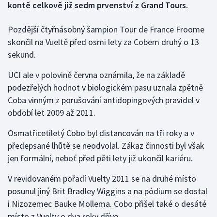
kontě celkově již sedm prvenství z Grand Tours.
Gymnastika
Pozdější čtyřnásobný šampion Tour de France Froome
skončil na Vueltě před osmi lety za Cobem druhý o 13
Házená
sekund.
Jezdectví
UCI ale v polovině června oznámila, že na základě
podezřelých hodnot v biologickém pasu uznala zpětně
Judo
Coba vinným z porušování antidopingových pravidel v
období let 2009 až 2011.
Krasobruslení
Osmatřicetiletý Cobo byl distancován na tři roky a v
Lezení
předepsané lhůtě se neodvolal. Zákaz činnosti byl však
jen formální, neboť před pěti lety již ukončil kariéru.
Lyže a snowboard
V revidovaném pořadí Vuelty 2011 se na druhé místo
Moderní pětiboj
posunul jiný Brit Bradley Wiggins a na pódium se dostal
i Nizozemec Bauke Mollema. Cobo přišel také o desáté
Motorsport
místo z Vuelty o dva roky dříve.