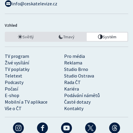
info@ceskatelevize.cz
Vzhled
Světlý
Tmavý
Systém
TV program
Pro média
Živé vysílání
Reklama
TV poplatky
Studio Brno
Teletext
Studio Ostrava
Podcasty
Rada ČT
Počasí
Kariéra
E-shop
Podávání námětů
Mobilní a TV aplikace
Časté dotazy
Vše o ČT
Kontakty