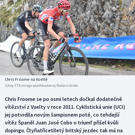
Baseball a softbal
Soutěže
Basketbal
Historické návraty
Biatlon
Aplikace ČT sport
Boby a skeleton
AZ kvíz
Box
Curling
Chris Froome na Vueltě
Zdroj:
ČTK/imago sportfotodienst/Stefano Sirotti
Dostihy
Chris Froome se po osmi letech dočkal dodatečně
Florbal
vítězství z Vuelty v roce 2011. Cyklistická unie (UCI)
jej potvrdila novým šampionem poté, co tehdejší
Futsal
vítěz Španěl Juan José Cobo o triumf přišel kvůli
dopingu. Čtyřiatřicetiletý britský jezdec tak má na
Golf