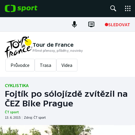
POPULÁRNÍ
SLEDOVAT
Fotbal
Tour de France
Přímé přenosy, příběhy, novinky
Hokej
Průvodce
Trasa
Videa
Tenis
Atletika
CYKLISTIKA
Fojtík po sólojízdě zvítězil na
Cyklistika
ČEZ Bike Prague
DALŠÍ SPORTY
ČT sport
13. 6. 2015
|
Zdroj:
ČT sport
Americký fotbal
NEPŘEHLÉDNĚTE