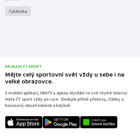
Olympijské hry
Cyklistika
Parasport
Plavání
Plážový volejbal
APLIKACE ČT SPORT
Ragby
Mějte celý sportovní svět vždy u sebe i na
velké obrazovce.
Rychlobruslení
S mobilní aplikací, HbbTV a apkou iVysílání ve své chytré televizi
máte ČT sport vždy po ruce. Sledujte přímé přenosy, články a
Rychlostní kanoistika
bonusový obsah kdekoli a kdykoli.
Short track
Sportovní střelba