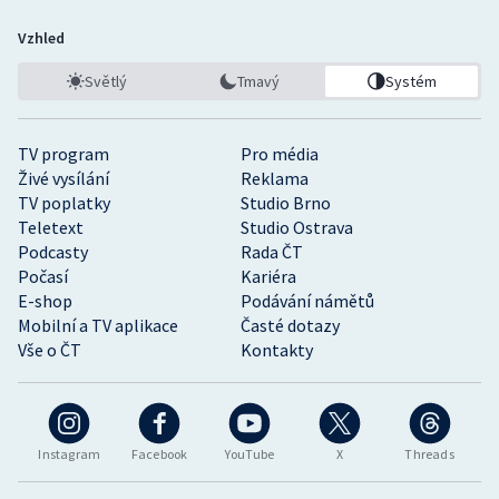
Vzhled
Světlý
Tmavý
Systém
TV program
Pro média
Živé vysílání
Reklama
TV poplatky
Studio Brno
Teletext
Studio Ostrava
Podcasty
Rada ČT
Počasí
Kariéra
E-shop
Podávání námětů
Mobilní a TV aplikace
Časté dotazy
Vše o ČT
Kontakty
Instagram
Facebook
YouTube
X
Threads