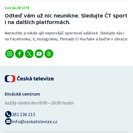
Stolní tenis
SOCIÁLNÍ SÍTĚ
Odteď vám už nic neunikne. Sledujte ČT sport
Triatlon
i na dalších platformách.
Veslování
Nenechte si nikde ujít nejnovější sportovní události. Sledujte nás i
na Facebooku, X, Instagramu, Threads či YouTube a buďte v obraze.
Vodní slalom
Volejbal
Ostatní
Divácké centrum
každý všední den:
8:00—16:00 hodin
261 136 113
info@ceskatelevize.cz