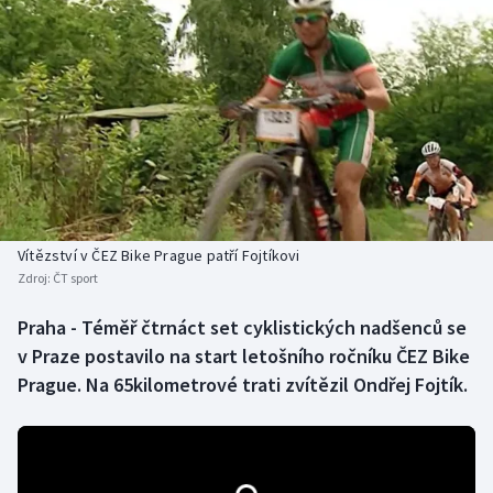
Baseball a softbal
Soutěže
Basketbal
Historické návraty
Biatlon
Aplikace ČT sport
Boby a skeleton
AZ kvíz
Box
Vítězství v ČEZ Bike Prague patří Fojtíkovi
Curling
Zdroj:
ČT sport
Praha - Téměř čtrnáct set cyklistických nadšenců se
Dostihy
v Praze postavilo na start letošního ročníku ČEZ Bike
Prague. Na 65kilometrové trati zvítězil Ondřej Fojtík.
Florbal
Futsal
Golf