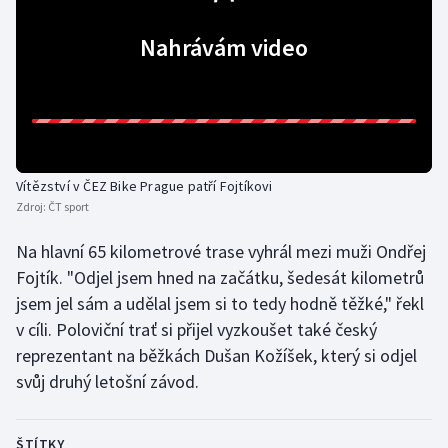
Nahrávám video
Gymnastika
Házená
Jezdectví
Vítězství v ČEZ Bike Prague patří Fojtíkovi
Judo
Zdroj:
ČT sport
Krasobruslení
Na hlavní 65 kilometrové trase vyhrál mezi muži Ondřej
Fojtík. "Odjel jsem hned na začátku, šedesát kilometrů
Lezení
jsem jel sám a udělal jsem si to tedy hodně těžké," řekl
v cíli. Poloviční trať si přijel vyzkoušet také český
Lyže a snowboard
reprezentant na běžkách Dušan Kožíšek, který si odjel
svůj druhý letošní závod.
Moderní pětiboj
Motorsport
ŠTÍTKY