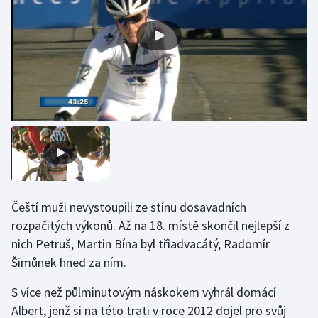
Olympijské hry
Parasport
Plavání
Plážový volejbal
Ragby
Rychlobruslení
Čeští muži nevystoupili ze stínu dosavadních
rozpačitých výkonů. Až na 18. místě skončil nejlepší z
Rychlostní kanoistika
nich Petruš, Martin Bína byl třiadvacátý, Radomír
Short track
Šimůnek hned za ním.
S více než půlminutovým náskokem vyhrál domácí
Sportovní střelba
Albert, jenž si na této trati v roce 2012 dojel pro svůj