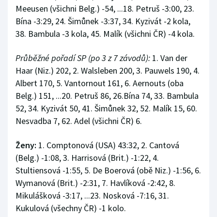
Meeusen (všichni Belg.) -54, ...18. Petruš -3:00, 23.
Bína -3:29, 24. Šimůnek -3:37, 34. Kyzivát -2 kola,
38. Bambula -3 kola, 45. Malík (všichni ČR) -4 kola.
Průběžné pořadí SP (po 3 z 7 závodů):
1. Van der
Haar (Niz.) 202, 2. Walsleben 200, 3. Pauwels 190, 4.
Albert 170, 5. Vantornout 161, 6. Aernouts (oba
Belg.) 151, ...20. Petruš 86, 26.Bína 74, 33. Bambula
52, 34. Kyzivát 50, 41. Šimůnek 32, 52. Malík 15, 60.
Nesvadba 7, 62. Adel (všichni ČR) 6.
Ženy:
1. Comptonová (USA) 43:32, 2. Cantová
(Belg.) -1:08, 3. Harrisová (Brit.) -1:22, 4.
Stultiensová -1:55, 5. De Boerová (obě Niz.) -1:56, 6.
Wymanová (Brit.) -2:31, 7. Havlíková -2:42, 8.
Mikulášková -3:17, ...23. Nosková -7:16, 31.
Kukulová (všechny ČR) -1 kolo.