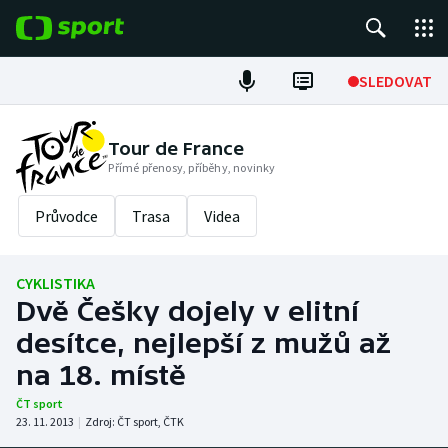
POPULÁRNÍ
SLEDOVAT
Fotbal
Tour de France
Přímé přenosy, příběhy, novinky
Hokej
Průvodce
Trasa
Videa
Tenis
Atletika
CYKLISTIKA
Dvě Češky dojely v elitní
Cyklistika
desítce, nejlepší z mužů až
DALŠÍ SPORTY
na 18. místě
ČT sport
Americký fotbal
NEPŘEHLÉDNĚTE
23. 11. 2013
|
Zdroj:
ČT sport
,
ČTK