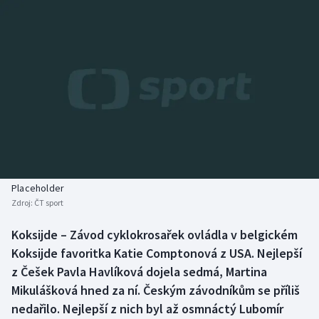
Baseball a softbal
Soutěže
Basketbal
Historické návraty
Biatlon
Aplikace ČT sport
Boby a skeleton
AZ kvíz
Box
Curling
Placeholder
Zdroj:
ČT sport
Dostihy
Koksijde – Závod cyklokrosařek ovládla v belgickém
Florbal
Koksijde favoritka Katie Comptonová z USA. Nejlepší
z Češek Pavla Havlíková dojela sedmá, Martina
Futsal
Mikulášková hned za ní. Českým závodníkům se příliš
nedařilo. Nejlepší z nich byl až osmnáctý Lubomír
Golf