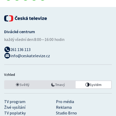
Divácké centrum
každý všední den:
8:00—16:00 hodin
261 136 113
info@ceskatelevize.cz
Vzhled
Světlý
Tmavý
Systém
TV program
Pro média
Živé vysílání
Reklama
TV poplatky
Studio Brno