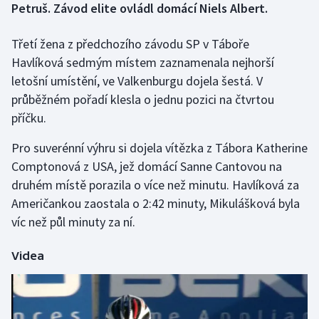
Petruš. Závod elite ovládl domácí Niels Albert.
Gymnastika
Třetí žena z předchozího závodu SP v Táboře
Havlíková sedmým místem zaznamenala nejhorší
Házená
letošní umístění, ve Valkenburgu dojela šestá. V
průběžném pořadí klesla o jednu pozici na čtvrtou
Jezdectví
příčku.
Judo
Pro suverénní výhru si dojela vítězka z Tábora Katherine
Comptonová z USA, jež domácí Sanne Cantovou na
Krasobruslení
druhém místě porazila o více než minutu. Havlíková za
Američankou zaostala o 2:42 minuty, Mikulášková byla
Lezení
víc než půl minuty za ní.
Lyže a snowboard
Videa
Moderní pětiboj
Motorsport