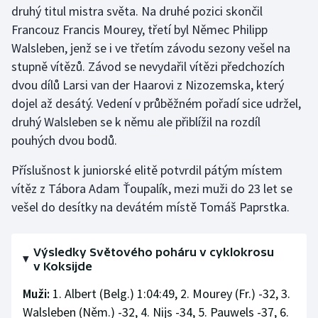
Stolní tenis
druhý titul mistra světa. Na druhé pozici skončil
Francouz Francis Mourey, třetí byl Němec Philipp
Triatlon
Walsleben, jenž se i ve třetím závodu sezony vešel na
stupně vítězů. Závod se nevydařil vítězi předchozích
Veslování
dvou dílů Larsi van der Haarovi z Nizozemska, který
dojel až desátý. Vedení v průběžném pořadí sice udržel,
Vodní slalom
druhý Walsleben se k němu ale přiblížil na rozdíl
pouhých dvou bodů.
Volejbal
Příslušnost k juniorské elitě potvrdil pátým místem
Ostatní
vítěz z Tábora Adam Ťoupalík, mezi muži do 23 let se
vešel do desítky na devátém místě Tomáš Paprstka.
Výsledky Světového poháru v cyklokrosu
v Koksijde
Muži:
1. Albert (Belg.) 1:04:49, 2. Mourey (Fr.) -32, 3.
Walsleben (Něm.) -32, 4. Nijs -34, 5. Pauwels -37, 6.