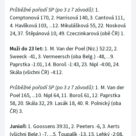
Průběžné pořadí SP (po 3 z 7 závodů):
1.
Comptonová 170, 2. Harrisová 140, 3. Cantová 111,
4. Havlíková 103, ...12. Mikulášková 55, 22. Nosková
24, 37. Štěpánová 10, 49. Czeczinkarová (obě ČR) 1.
Muži do 23 let:
1. M. Van der Poel (Niz.) 52:22, 2.
Sweeck -41, 3. Vermeersch (oba Belg.) -48, ...9.
Paprstka -1:01, 14. Boroš -1:43, 23. Nipl -4:00, 24.
Skála (všichni ČR) -4:12.
Průběžné pořadí SP (po 3 z 7 závodů):
1. M. Van der
Poel 165, ...10. Nipl 64, 11. Boroš 61, 12. Paprstka
58, 20. Skála 32, 29. Lasák 18, 40. R. Polnický (oba
ČR) 3.
Junioři:
1. Goossens 39:31, 2. Peeters -6, 3. Aerts
(všichni Belg.) -7, ...5. Ťoupalík -13, 15. Lehký -2:08,