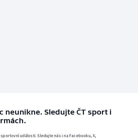
 neunikne. Sledujte ČT sport i
ormách.
 sportovní události. Sledujte nás i na Facebooku, X,