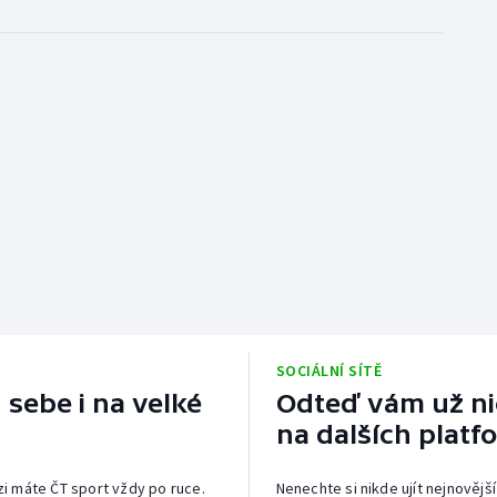
SOCIÁLNÍ SÍTĚ
 sebe i na velké
Odteď vám už nic
na dalších platf
izi máte ČT sport vždy po ruce.
Nenechte si nikde ujít nejnovější