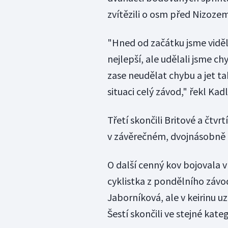
zvítězili o osm před Nizozem
"Hned od začátku jsme viděli
nejlepší, ale udělali jsme chy
zase neudělat chybu a jet ta
situaci celý závod," řekl Kadl
Třetí skončili Britové a čtvrt
v závěrečném, dvojnásobně
O další cenný kov bojovala 
cyklistka z pondělního záv
Jaborníková, ale v keirinu uz
Šestí skončili ve stejné kat