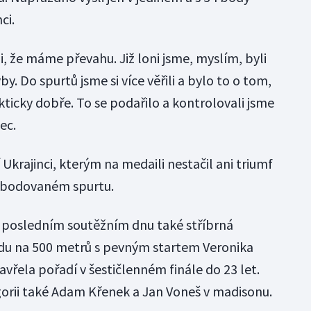
ci.
, že máme převahu. Již loni jsme, myslím, byli
by. Do spurtů jsme si více věřili a bylo to o tom,
kticky dobře. To se podařilo a kontrolovali jsme
ec.
í Ukrajinci, kterým na medaili nestačil ani triumf
 bodovaném spurtu.
v posledním soutěžním dnu také stříbrná
odu na 500 metrů s pevným startem Veronika
avřela pořadí v šestičlenném finále do 23 let.
egorii také Adam Křenek a Jan Voneš v madisonu.