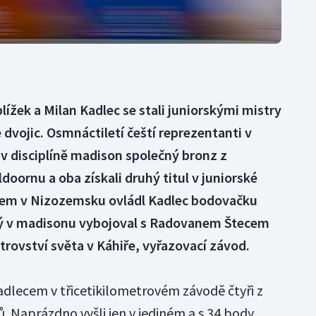
lížek a Milan Kadlec se stali juniorskými mistry
vojic. Osmnáctiletí čeští reprezentanti v
 v disciplíně madison společný bronz z
oornu a oba získali druhý titul v juniorské
rokem v Nizozemsku ovládl Kadlec bodovačku
erý v madisonu vybojoval s Radovanem Štecem
trovství světa v Káhiře, vyřazovací závod.
Kadlecem v třicetikilometrovém závodě čtyři z
. Naprázdno vyšli jen v jediném a s 34 body