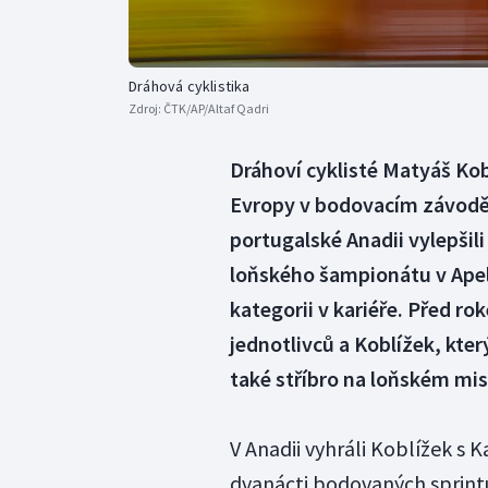
Dráhová cyklistika
Zdroj:
ČTK/AP/Altaf Qadri
Dráhoví cyklisté Matyáš Kob
Evropy v bodovacím závodě d
portugalské Anadii vylepšili
loňského šampionátu v Apeld
kategorii v kariéře. Před 
jednotlivců a Koblížek, kt
také stříbro na loňském mis
V Anadii vyhráli Koblížek s 
dvanácti bodovaných sprintů