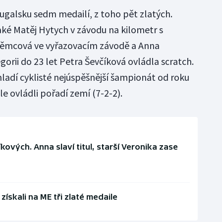
tugalsku sedm medailí, z toho pět zlatých.
také Matěj Hytych v závodu na kilometr s
ěmcová ve vyřazovacím závodě a Anna
gorii do 23 let Petra Ševčíková ovládla scratch.
 mladí cyklisté nejúspěšnější šampionát od roku
le ovládli pořadí zemí (7-2-2).
kových. Anna slaví titul, starší Veronika zase
 získali na ME tři zlaté medaile