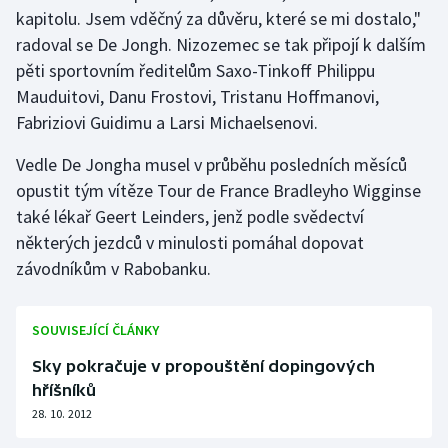
kapitolu. Jsem vděčný za důvěru, které se mi dostalo,"
Olympijské hry
radoval se De Jongh. Nizozemec se tak připojí k dalším
pěti sportovním ředitelům Saxo-Tinkoff Philippu
Parasport
Mauduitovi, Danu Frostovi, Tristanu Hoffmanovi,
Fabriziovi Guidimu a Larsi Michaelsenovi.
Plavání
Vedle De Jongha musel v průběhu posledních měsíců
Plážový volejbal
opustit tým vítěze Tour de France Bradleyho Wigginse
také lékař Geert Leinders, jenž podle svědectví
Ragby
některých jezdců v minulosti pomáhal dopovat
závodníkům v Rabobanku.
Rychlobruslení
Rychlostní kanoistika
SOUVISEJÍCÍ ČLÁNKY
Short track
Sky pokračuje v propouštění dopingových
hříšníků
Sportovní střelba
28. 10. 2012