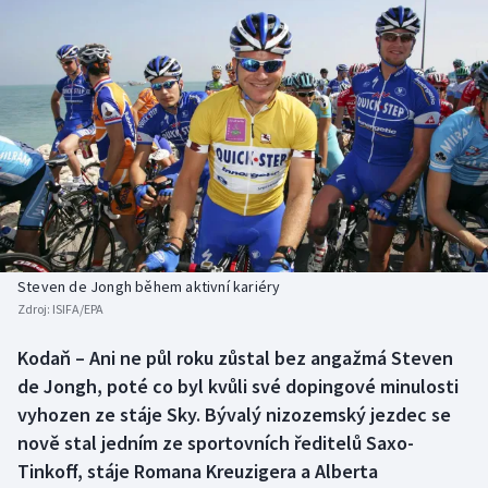
Baseball a softbal
Soutěže
Basketbal
Historické návraty
Biatlon
Aplikace ČT sport
Boby a skeleton
AZ kvíz
Box
Curling
Steven de Jongh během aktivní kariéry
Zdroj:
ISIFA/EPA
Dostihy
Kodaň – Ani ne půl roku zůstal bez angažmá Steven
Florbal
de Jongh, poté co byl kvůli své dopingové minulosti
vyhozen ze stáje Sky. Bývalý nizozemský jezdec se
Futsal
nově stal jedním ze sportovních ředitelů Saxo-
Tinkoff, stáje Romana Kreuzigera a Alberta
Golf