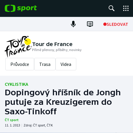
POPULÁRNÍ
SLEDOVAT
Fotbal
Tour de France
Přímé přenosy, příběhy, novinky
Hokej
Průvodce
Trasa
Videa
Tenis
Atletika
CYKLISTIKA
Dopingový hříšník de Jongh
Cyklistika
putuje za Kreuzigerem do
DALŠÍ SPORTY
Saxo-Tinkoff
ČT sport
Americký fotbal
NEPŘEHLÉDNĚTE
11. 1. 2013
|
Zdroj:
ČT sport
,
ČTK