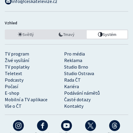
info@ceskatelevize.cz
Vzhled
Světlý
Tmavý
Systém
TV program
Pro média
Živé vysílání
Reklama
TV poplatky
Studio Brno
Teletext
Studio Ostrava
Podcasty
Rada ČT
Počasí
Kariéra
E-shop
Podávání námětů
Mobilní a TV aplikace
Časté dotazy
Vše o ČT
Kontakty