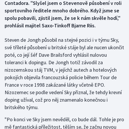
Contadora. "Slyšel jsem o Stevenově působení v roli
sportovního ředitele mnoho dobrého. Když jsme se
Gymnastika
spolu pobavili, zjistil jsem, že se k nám skvěle hodí,"
prohlásil majitel Saxo-Tinkoff Bjarne Riis.
Házená
Steven de Jongh působil na stejné pozici i v týmu Sky,
Jezdectví
své tříleté působení u britské stáje byl ale nucen ukončit
poté, co její šéf Dave Brailsford vyhlásil nulovou
Judo
toleranci k dopingu. De Jongh totiž závodil za
Krasobruslení
nizozemskou stáj TVM, v jejíchž autech a hotelových
pokojích objevila francouzská policie během Tour de
Lezení
France v roce 1998 zakázané látky včetně EPO.
Nizozemec se podle vedení Sky přiznal, že tehdy krevní
Lyže a snowboard
doping užíval, což pro něj znamenalo konečnou i
britského týmu.
Moderní pětiboj
"Po konci ve Sky jsem nevěděl, co bude dál. Tohle je pro
Motorsport
mě fantastická příležitost, těším se, že začnu novou