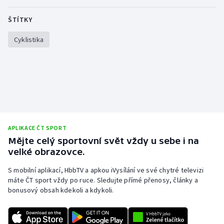
Stolní tenis
ŠTÍTKY
Triatlon
Cyklistika
Veslování
Vodní slalom
Volejbal
Ostatní
APLIKACE ČT SPORT
Mějte celý sportovní svět vždy u sebe i na
velké obrazovce.
S mobilní aplikací, HbbTV a apkou iVysílání ve své chytré televizi
máte ČT sport vždy po ruce. Sledujte přímé přenosy, články a
bonusový obsah kdekoli a kdykoli.