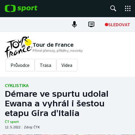
POPULÁRNÍ
SLEDOVAT
Fotbal
Tour de France
Přímé přenosy, příběhy, novinky
Hokej
Průvodce
Trasa
Videa
Tenis
Atletika
CYKLISTIKA
Démare ve spurtu udolal
Cyklistika
Ewana a vyhrál i šestou
DALŠÍ SPORTY
etapu Gira d'Italia
ČT sport
Americký fotbal
NEPŘEHLÉDNĚTE
12. 5. 2022
|
Zdroj:
ČTK