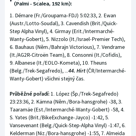
(Palmi - Scalea, 192 km):
1. Démare (Fr./Groupama-FDJ) 5:02:33, 2. Ewan
(Austr./Lotto-Soudal), 3. Cavendish (Brit./Quick-
Step Alpha Vinyl), 4. Girmay (Erit./Intermarché-
Wanty-Gobert), 5. Nizzolo (It./Israel-Premier Tech),
6. Bauhaus (Něm./Bahrajn Victorious), 7. Vendrame
(It./AG2R-Citroën Team), 8. Consonni (It./Cofidis),
9. Albanese (It./EOLO-Kometa), 10. Theuns
(Belg./Trek-Segafredo), ...
44. Hirt
(ČR/Intermarché-
Wanty-Gobert) všichni stejný čas.
Průběžné pořadí:
1. López (Šp./Trek-Segafredo)
23:23:36, 2. Kämna (Něm./Bora-hansgrohe) -38, 3.
Taaramäe (Est./Intermarché-Wanty-Gobert) -58, 4.
S. Yates (Brit./BikeExchange-Jayco) -1:42, 5.
Vansevenant (Belg./Quick-Step-Alpha Vinyl) -1:47, 6.
Kelderman (Niz./Bora-hansgrohe) -1:55, 7. Almeida