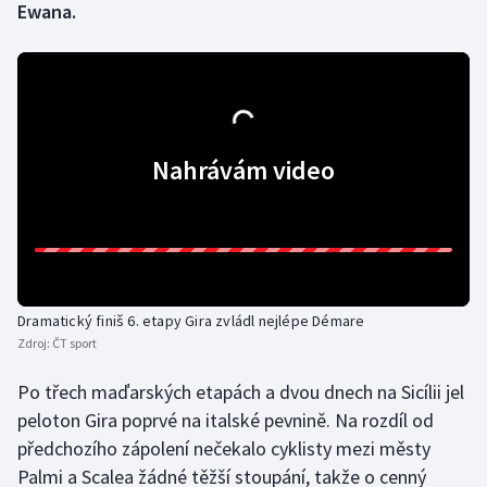
Ewana.
Gymnastika
Házená
Jezdectví
Nahrávám video
Judo
Krasobruslení
Lezení
Dramatický finiš 6. etapy Gira zvládl nejlépe Démare
Zdroj:
ČT sport
Lyže a snowboard
Po třech maďarských etapách a dvou dnech na Sicílii jel
Moderní pětiboj
peloton Gira poprvé na italské pevnině. Na rozdíl od
předchozího zápolení nečekalo cyklisty mezi městy
Motorsport
Palmi a Scalea žádné těžší stoupání, takže o cenný