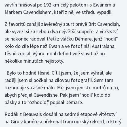
vavřín finišoval po 192 km celý peloton i s Ewanem a
Olympijské hry
Markem Cavendishem, kteří z něj ve středu vypadli.
Parasport
Z favoritů zahájil závěrečný spurt právě Brit Cavendish,
ale vyvezl si za sebou dva největší soupeře. Z vítězství
Plavání
se nakonec radoval třetí z vláčku Démare, jenž "hodil"
kolo do cíle lépe než Ewan a ve fotofiniši Australana
Plážový volejbal
těsně zdolal. Výhru mohl definitivně slavit až po
několika minutách nejistoty.
Ragby
"Bylo to hodně těsné. Cítil jsem, že jsem vyhrál, ale
Rychlobruslení
raději jsem si počkal na cílovou fotografii. Sem tam
rozhoduje strašně málo. Měl jsem jen sto metrů na to,
Rychlostní kanoistika
abych předjel Cavendishe. Pak jsem 'hodil' kolo do
pásky a to rozhodlo," popsal Démare.
Short track
Rodák z Beauvais dosáhl na sedmé etapové vítězství
Sportovní střelba
na Giru v kariéře a překonal francouzský rekord, o který