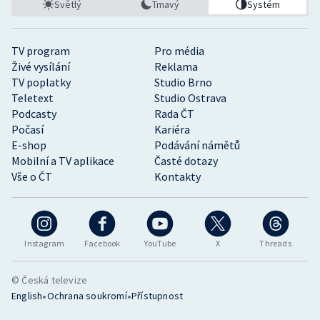
Světlý
Tmavý
Systém
TV program
Pro média
Živé vysílání
Reklama
TV poplatky
Studio Brno
Teletext
Studio Ostrava
Podcasty
Rada ČT
Počasí
Kariéra
E-shop
Podávání námětů
Mobilní a TV aplikace
Časté dotazy
Vše o ČT
Kontakty
Instagram
Facebook
YouTube
X
Threads
© Česká televize
•
•
English
Ochrana soukromí
Přístupnost