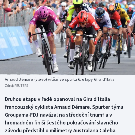
Baseball a softbal
Soutěže
Basketbal
Historické návraty
Biatlon
Aplikace ČT sport
Boby a skeleton
AZ kvíz
Box
Curling
Arnaud Démare (vlevo) vítězí ve spurtu 6. etapy Gira d'Italia
Zdroj:
REUTERS
Dostihy
Druhou etapu v řadě opanoval na Giru d'Italia
Florbal
francouzský cyklista Arnaud Démare. Spurter týmu
Groupama-FDJ navázal na středeční triumf a v
Futsal
hromadném finiši šestého pokračování slavného
závodu předstihl o milimetry Australana Caleba
Golf