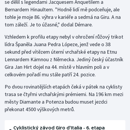
se dělil s legendami Jacquesem Anquetilem a
Stolní tenis
Bernardem Hinaultem. "Hodně lidí mě podceňuje, ale
tohle je moje 86. výhra v kariéře a sedmá na Giru. A na
Triatlon
tom záleží. Je to úžasné," dodal Démare.
Veslování
Vzhledem k profilu etapy nebyl v ohrožení růžový trikot
lídra Španěla Juana Pedra Lópeze, jenž vede o 38
Vodní slalom
sekund před vítězem úterní vrchařské etapy na Etnu
Lennardem Kämnou z Německa. Jediný český účastník
Volejbal
Gira Jan Hirt dojel na 44. místě v hlavním poli a v
Ostatní
celkovém pořadí mu stále patří 24. pozice.
Po dvou rovinatějších etapách čeká v pátek na cyklisty
trasa se čtyřmi vrchařskými prémiemi. Na 196 km mezi
městy Diamante a Potenza budou muset jezdci
překonat 4500 výškových metrů.
Cyklistický závod Giro d'Italia - 6. etapa